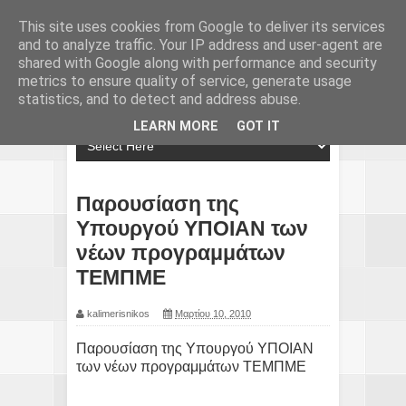
This site uses cookies from Google to deliver its services
and to analyze traffic. Your IP address and user-agent are
shared with Google along with performance and security
metrics to ensure quality of service, generate usage
statistics, and to detect and address abuse.
LEARN MORE
GOT IT
Παρουσίαση της
Υπουργού ΥΠΟΙΑΝ των
νέων προγραμμάτων
ΤΕΜΠΜΕ
kalimerisnikos
Μαρτίου 10, 2010
Παρουσίαση της Υπουργού ΥΠΟΙΑΝ
των νέων προγραμμάτων ΤΕΜΠΜΕ