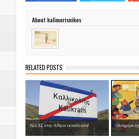
Βάιος Γκανής Δομοκός : Δύο μήν
Επικύρωση των αποτελεσμάτων 
About kalimerisnikos
ΔΙΑΚΟΠΕΣ ΡΕΥΜΑΤΟΣ ΣΤΗΝ Δ
ΕΙΔΩΛΙΑ Από ΠΡΟΕΡΝΑ Ναός Δ
ΤΟ ΙΕΡΟ ΤΗΣ ΘΕΑΣ ΔΗΜΗΤΡΑ
RELATED POSTS
H MAXH ΣTO ΝΤΟΜΠΡΟΥΖΗ
Νεομοναστηριώτικα ...Λαϊκή Μαν
Βίντεο του Εφηβικού τμήματος 
ΕΚΔΗΛΩΣΗ ΤΟΥ ΣΥΛΛΟΓΟΥ Γ
Νέο ΔΣ στην Α/θμια εκπαίδευση!
Ολοήμερο έγι