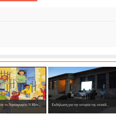
ες μετά τις πλημμύρες και κινδυνεύουμε να ξαναπλημμυρίσουμ
των δημοτικών εκλογών που έλαβαν χώρα την 8η Οκτωβρίου 
ΕΗ
ήμητρας
Σ ΣΤΗΝ ΠΡΟΕΡΝΑ ΣΤΟ ΝΕΟ ΜΟΝΑΣΤΉΡΙ
τεία και έθιμα που χάνονται στον καιρό…
του Επιμορφωτικού στο Λεοντάρι!
ΟΝΕΩΝ
νε το Νηπιαγωγείο Ν Μον...
Εκδήλωση για την ιστορία της εκπαίδ...