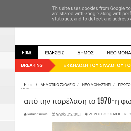
This site uses cookies from Google to 
are shared with Google along with per
statistics, and to detect and address 
HOME
ΕΙΔHΣΕΙΣ
ΔΗΜΟΣ
ΝΕΟ ΜΟΝΑ
BREAKING
ΠΑΡΕ΄ΛΑΣΗ 25ΗΣ 2025
ΚΑΛΗ ΧΡΟΝΙΑ 2025
Home
/
ΔΗΜΟΤΙΚΟ ΣΧΟΛΕΙΟ
/
ΝΕΟ ΜΟΝΑΣΤΗΡΙ
/
ΠΡΩΤΟ
1970-η φωτο της ημέρας
1948 ΜΑΝΤΑΣΙΑ ΔΟΜΟΚΟΥ
από την παρέλαση το 1970-η φω
ΟΙ ΕΚΔΗΛΩΣΕΙΣ ΤΟΥ ΔΗΜΟΥ ΔΟ
kalimerisnikos
Μαρτίου 25, 2010
ΔΗΜΟΤΙΚΟ ΣΧΟΛΕΙΟ
,
ΝΕΟ
Η εκτέλεση των αδελφών Παπαι