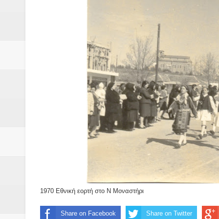
Δύο νέα μηχανήμτα στο Δήμο Δ
ΝΟΕΜΒΡΙΟΣ 1943 80 χρόνια από 
κατακτητές
Αδελφές Αλεξανδρή: Οι τρίδυμες
Πρωτάθλημα με την Αυστρία!
Ξεκινούν οι αιτήσεις συμμετοχή
τη διαμόρφωση - επεξεργασία π
ανθεκτικότητας έναντι των επιπ
Συνεδριάζει η οικονομική επιτ
1970 Εθνική εορτή στο Ν Μοναστήρι
ΠΡΟΚΗΡΥΞΗ ΑΝΟΙΚΤΟΥ ΗΛΕΚΤ
Share on Facebook
Share on Twitter