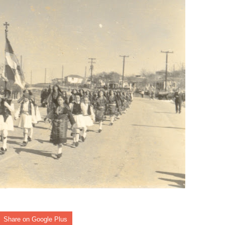
ομοκού.
το κάψιμο των χωριών της Λίμνης Πλαστήρα από Ιταλούς και
 Ελληνίδες με ρίζες απο τον Δομοκό που κυριαρχούν στο Παγκ
ς στο Διαγωνισμό Ιδεών - Hackathon που διοργανώνει η ΑΝ.ΚΑ 
ρωτότυπων ιδεών στους τομείς της περιβαλλοντικής βιωσιμότη
τώσεων της κλιματικής αλλαγής
ροπή του Δήμου Δομοκού
ΡΟΝΙΚΟΥ ΔΙΑΓΩΝΙΣΜΟΥ «ΛΕΙΤΟΥΡΓΙΑ ΒΙΟΚΑ ΧΥΤΑ ΔΟΜΟΚΟ
Share on Google Plus