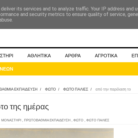
deliver its services and to analyze traffic. Your IP address and 
formance and security metrics to ensure quality of service, gen
abuse.
ΣΤΗΡΙ
ΑΘΛΗΤΙΚΑ
ΑΡΘΡΑ
ΑΓΡΟΤΙΚΑ
ΕΠ
ΒΑΘΜΙΑ ΕΚΠΑΙΔΕΥΣΗ
/
ΦΩΤΟ
/
ΦΩΤΟ ΠΑΛΙΕΣ
/
από την παρέλαση το
το της ημέρας
ΜΟΚΟΥ ΓΙΑ ΜΑΙΟ ΚΑΙ ΙΟΥΝΙΟ 2024
 ΜΟΝΑΣΤΗΡΙ
,
ΠΡΩΤΟΒΑΘΜΙΑ ΕΚΠΑΙΔΕΥΣΗ
,
ΦΩΤΟ
,
ΦΩΤΟ ΠΑΛΙΕΣ
ωάννου στην Ομβριακή Δομοκού την 1η Δεκέμβρη 1942