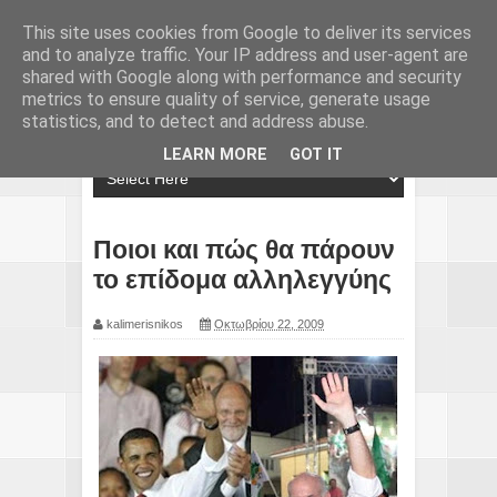
This site uses cookies from Google to deliver its services
and to analyze traffic. Your IP address and user-agent are
shared with Google along with performance and security
metrics to ensure quality of service, generate usage
statistics, and to detect and address abuse.
LEARN MORE
GOT IT
Ποιοι και πώς θα πάρουν
το επίδομα αλληλεγγύης
kalimerisnikos
Οκτωβρίου 22, 2009