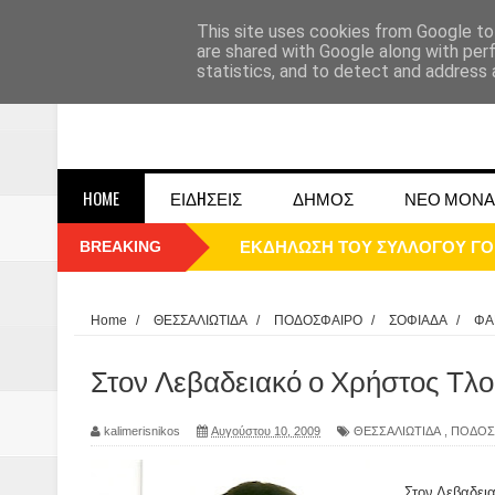
This site uses cookies from Google to 
are shared with Google along with per
statistics, and to detect and address 
HOME
ΕΙΔHΣΕΙΣ
ΔΗΜΟΣ
ΝΕΟ ΜΟΝΑ
BREAKING
ΕΚΔΗΛΩΣΗ ΤΟΥ ΣΥΛΛΟΓΟΥ Γ
ΠΑΡΕ΄ΛΑΣΗ 25ΗΣ 2025
ΚΑΛΗ ΧΡΟΝΙΑ 2025
Home
/
ΘΕΣΣΑΛΙΩΤΙΔΑ
/
ΠΟΔΟΣΦΑΙΡΟ
/
ΣΟΦΙΑΔΑ
/
ΦΑ
1948 ΜΑΝΤΑΣΙΑ ΔΟΜΟΚΟΥ
Στον Λεβαδειακό ο Χρήστος Τλο
ΟΙ ΕΚΔΗΛΩΣΕΙΣ ΤΟΥ ΔΗΜΟΥ ΔΟ
kalimerisnikos
Αυγούστου 10, 2009
ΘΕΣΣΑΛΙΩΤΙΔΑ
,
ΠΟΔΟΣ
Η εκτέλεση των αδελφών Παπαι
Στον Λεβαδει