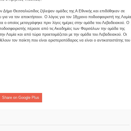
ομοκού.
ον Δήμο Θεσσαλιώτιδος ζήλεψαν ομάδες της Α Εθνικής και επιδόθηκαν σε
 για να τον αποκτήσουν. Ο λόγος για τον 18χρονο ποδοσφαιριστή της Λαμί
το κάψιμο των χωριών της Λίμνης Πλαστήρα από Ιταλούς και
α ο οποίος μεταγράφηκε πριν λίγες ημέρες στην ομάδα του Λεβαδειακού. Ο
ποδοσφαιριστής πέρασε από τις Ακαδημίες των Φαρσάλων την ομάδα της
την Λαμία και από τώρα προετοιμάζεται με την ομάδα του Λεβαδειακού. Οι
έλουν τον παίκτη που είναι αριστεροπόδαρος να είναι ο αντικαταστάτης του
 Ελληνίδες με ρίζες απο τον Δομοκό που κυριαρχούν στο Παγκ
ς στο Διαγωνισμό Ιδεών - Hackathon που διοργανώνει η ΑΝ.ΚΑ 
ρωτότυπων ιδεών στους τομείς της περιβαλλοντικής βιωσιμότη
τώσεων της κλιματικής αλλαγής
Share on Google Plus
ροπή του Δήμου Δομοκού
ΡΟΝΙΚΟΥ ΔΙΑΓΩΝΙΣΜΟΥ «ΛΕΙΤΟΥΡΓΙΑ ΒΙΟΚΑ ΧΥΤΑ ΔΟΜΟΚΟ