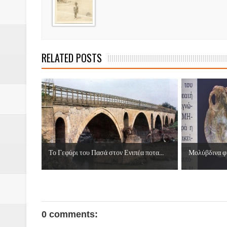
Βάιος Γκανής Δομοκός : Δύο μήν
Επικύρωση των αποτελεσμάτων 
ΔΙΑΚΟΠΕΣ ΡΕΥΜΑΤΟΣ ΣΤΗΝ Δ
RELATED POSTS
ΕΙΔΩΛΙΑ Από ΠΡΟΕΡΝΑ Ναός Δ
ΤΟ ΙΕΡΟ ΤΗΣ ΘΕΑΣ ΔΗΜΗΤΡΑ
H MAXH ΣTO ΝΤΟΜΠΡΟΥΖΗ
Νεομοναστηριώτικα ...Λαϊκή Μαν
Το Γεφύρι του Πασά στον Ενιπέα ποτα...
Μολύβδινα φι
Βίντεο του Εφηβικού τμήματος 
0 comments: