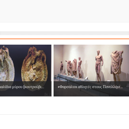
ες μετά τις πλημμύρες και κινδυνεύουμε να ξαναπλημμυρίσουμ
των δημοτικών εκλογών που έλαβαν χώρα την 8η Οκτωβρίου 
ΕΗ
ήμητρας
Σ ΣΤΗΝ ΠΡΟΕΡΝΑ ΣΤΟ ΝΕΟ ΜΟΝΑΣΤΉΡΙ
τεία και έθιμα που χάνονται στον καιρό…
αλίδια μύρου (κουτρούβι...
«Φαρσάλιοι αθλητές στους Πανελλήνι...
του Επιμορφωτικού στο Λεοντάρι!