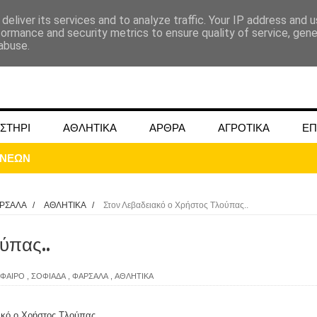
deliver its services and to analyze traffic. Your IP address and 
formance and security metrics to ensure quality of service, gen
abuse.
ΣΤΗΡΙ
ΑΘΛΗΤΙΚΑ
ΑΡΘΡΑ
ΑΓΡΟΤΙΚΑ
ΕΠ
ΟΝΕΩΝ
ΡΣΑΛΑ
/
AΘΛΗΤΙΚΑ
/
Στον Λεβαδειακό ο Χρήστος Τλούπας..
ύπας..
ΜΟΚΟΥ ΓΙΑ ΜΑΙΟ ΚΑΙ ΙΟΥΝΙΟ 2024
ΦΑΙΡΟ
,
ΣΟΦΙΑΔΑ
,
ΦΑΡΣΑΛΑ
,
AΘΛΗΤΙΚΑ
ωάννου στην Ομβριακή Δομοκού την 1η Δεκέμβρη 1942
ακό ο Χρήστος Τλούπας..