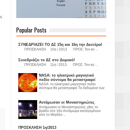
ας
 Γερμανούς
Popular Posts
όσμιο
ΣΥΝΕΔΡΙΑΖΕΙ ΤΟ ΔΣ 15η και 16η την Δευτέρα!
ΠΡΟΣΚΛΗΣΗ: 15η / 2013 ΠΡΟΣ: Τον κο ...
Συνεδριάζει το ΔΣ στο Δομοκό!
ΠΡΟΣΚΛΗΣΗ: 11η / 2013 ΠΡΟΣ: Τον κο ...
Α.Ε. με σκοπό
NASA: το ηλεκτρικό μαγνητικό
πεδίο σύντομα θα μεταστραφεί
τας και
NASA: το ηλεκτρικό μαγνητικό πεδίο
σύντομα θα μεταστραφεί Tα δεδομένα των
...
Αντάμωσαν οι Μοναστηριώτες
Αντάμωσαν οι Μοναστηριώτες χθες το
βράδυ στο 16ο Αντάμωμα καταγομένων
απο το Μεγάλο ...
Υ– ΧΥΤΑ»
ΠΡΟΣΚΛΗΣΗ 1η/2013