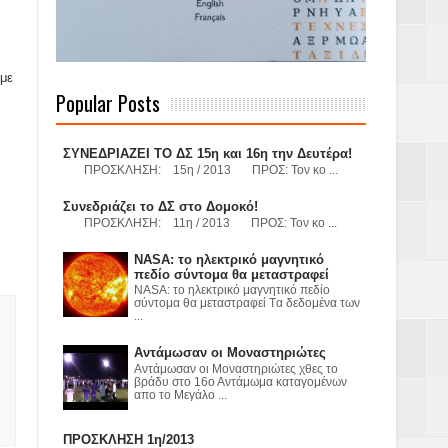
 Γερμανούς
 με
Popular Posts
όσμιο
ΣΥΝΕΔΡΙΑΖΕΙ ΤΟ ΔΣ 15η και 16η την Δευτέρα!
ΠΡΟΣΚΛΗΣΗ: 15η / 2013 ΠΡΟΣ: Τον κο ...
Συνεδριάζει το ΔΣ στο Δομοκό!
ΠΡΟΣΚΛΗΣΗ: 11η / 2013 ΠΡΟΣ: Τον κο ...
Α.Ε. με σκοπό
NASA: το ηλεκτρικό μαγνητικό
τας και
πεδίο σύντομα θα μεταστραφεί
NASA: το ηλεκτρικό μαγνητικό πεδίο
σύντομα θα μεταστραφεί Tα δεδομένα των
...
Αντάμωσαν οι Μοναστηριώτες
Αντάμωσαν οι Μοναστηριώτες χθες το
βράδυ στο 16ο Αντάμωμα καταγομένων
απο το Μεγάλο ...
Υ– ΧΥΤΑ»
ΠΡΟΣΚΛΗΣΗ 1η/2013