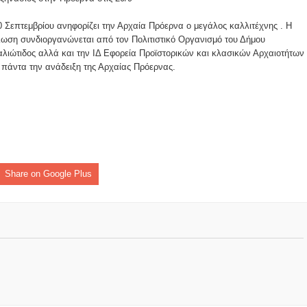
ομοκού.
20 Σεπτεμβρίου ανηφορίζει την Αρχαία Πρόερνα ο μεγάλος καλλιτέχνης . Η
το κάψιμο των χωριών της Λίμνης Πλαστήρα από Ιταλούς και
ωση συνδιοργανώνεται από τον Πολιτιστικό Οργανισμό του Δήμου
λιώτιδος αλλά και την ΙΔ Εφορεία Προϊστορικών και κλασικών Αρχαιοτήτων
 πάντα την ανάδειξη της Αρχαίας Πρόερνας.
 Ελληνίδες με ρίζες απο τον Δομοκό που κυριαρχούν στο Παγκ
ς στο Διαγωνισμό Ιδεών - Hackathon που διοργανώνει η ΑΝ.ΚΑ 
Share on Google Plus
ρωτότυπων ιδεών στους τομείς της περιβαλλοντικής βιωσιμότη
τώσεων της κλιματικής αλλαγής
ροπή του Δήμου Δομοκού
ΡΟΝΙΚΟΥ ΔΙΑΓΩΝΙΣΜΟΥ «ΛΕΙΤΟΥΡΓΙΑ ΒΙΟΚΑ ΧΥΤΑ ΔΟΜΟΚΟ