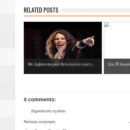
Βάιος Γκανής Δομοκός : Δύο μήν
RELATED POSTS
Επικύρωση των αποτελεσμάτων 
ΔΙΑΚΟΠΕΣ ΡΕΥΜΑΤΟΣ ΣΤΗΝ Δ
ΕΙΔΩΛΙΑ Από ΠΡΟΕΡΝΑ Ναός Δ
ΤΟ ΙΕΡΟ ΤΗΣ ΘΕΑΣ ΔΗΜΗΤΡΑ
Με Αρβανιτάκη και Βελεσιώτου η φετι...
Στις 11 Αυγο
H MAXH ΣTO ΝΤΟΜΠΡΟΥΖΗ
Νεομοναστηριώτικα ...Λαϊκή Μαν
Βίντεο του Εφηβικού τμήματος 
0 comments:
ΕΚΔΗΛΩΣΗ ΤΟΥ ΣΥΛΛΟΓΟΥ Γ
Δημοσίευση σχολίου
Νεότερη ανάρτηση