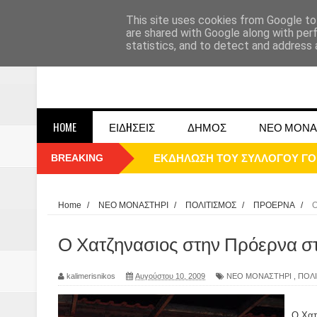
This site uses cookies from Google to 
are shared with Google along with per
statistics, and to detect and address 
HOME
ΕΙΔHΣΕΙΣ
ΔΗΜΟΣ
ΝΕΟ ΜΟΝΑ
BREAKING
ΠΑΡΕ΄ΛΑΣΗ 25ΗΣ 2025
ΚΑΛΗ ΧΡΟΝΙΑ 2025
Home
/
ΝΕΟ ΜΟΝΑΣΤΗΡΙ
/
ΠΟΛΙΤΙΣΜΟΣ
/
ΠΡΟΕΡΝΑ
/
Ο
1948 ΜΑΝΤΑΣΙΑ ΔΟΜΟΚΟΥ
Ο Χατζηνασιος στην Πρόερνα στ
ΟΙ ΕΚΔΗΛΩΣΕΙΣ ΤΟΥ ΔΗΜΟΥ ΔΟ
kalimerisnikos
Αυγούστου 10, 2009
ΝΕΟ ΜΟΝΑΣΤΗΡΙ
,
ΠΟΛ
Η εκτέλεση των αδελφών Παπαι
Ο Χατ