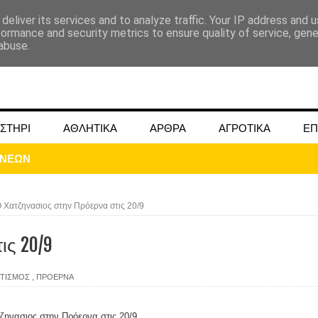
deliver its services and to analyze traffic. Your IP address and 
formance and security metrics to ensure quality of service, gen
abuse.
ΣΤΗΡΙ
ΑΘΛΗΤΙΚΑ
ΑΡΘΡΑ
ΑΓΡΟΤΙΚΑ
ΕΠ
 Χατζηνασιος στην Πρόερνα στις 20/9
ις 20/9
ΜΟΚΟΥ ΓΙΑ ΜΑΙΟ ΚΑΙ ΙΟΥΝΙΟ 2024
ΙΤΙΣΜΟΣ
,
ΠΡΟΕΡΝΑ
ωάννου στην Ομβριακή Δομοκού την 1η Δεκέμβρη 1942
ζηνασιος στην Πρόερνα στις 20/9