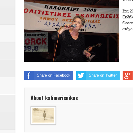
Δύο νέα μηχανήμτα στο Δήμο Δ
Στις 
ΝΟΕΜΒΡΙΟΣ 1943 80 χρόνια από 
Εκδήλ
Θεσσα
κατακτητές
στόχο
Αδελφές Αλεξανδρή: Οι τρίδυμες
Πρωτάθλημα με την Αυστρία!
Ξεκινούν οι αιτήσεις συμμετοχή
Share on Facebook
Share on Twitter
τη διαμόρφωση - επεξεργασία π
ανθεκτικότητας έναντι των επιπ
About kalimerisnikos
Συνεδριάζει η οικονομική επιτ
ΠΡΟΚΗΡΥΞΗ ΑΝΟΙΚΤΟΥ ΗΛΕΚΤ