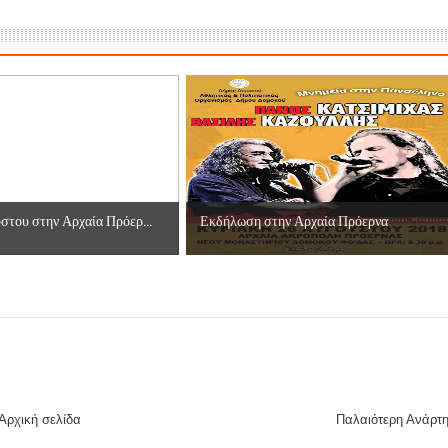
ες μετά τις πλημμύρες και κινδυνεύουμε να ξαναπλημμυρίσουμ
των δημοτικών εκλογών που έλαβαν χώρα την 8η Οκτωβρίου 
ΕΗ
ήμητρας
Σ ΣΤΗΝ ΠΡΟΕΡΝΑ ΣΤΟ ΝΕΟ ΜΟΝΑΣΤΉΡΙ
ύστου στην Αρχαία Πρόερ...
Εκδήλωση στην Αρχαία Πρόερνα
τεία και έθιμα που χάνονται στον καιρό…
του Επιμορφωτικού στο Λεοντάρι!
ΟΝΕΩΝ
Αρχική σελίδα
Παλαιότερη Ανάρτ