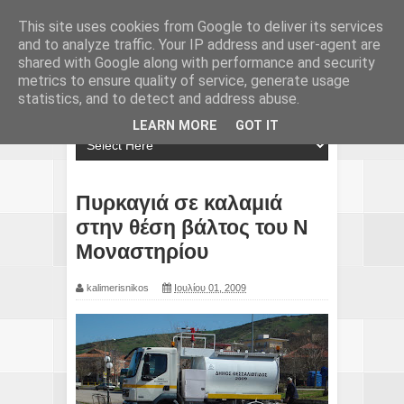
This site uses cookies from Google to deliver its services
and to analyze traffic. Your IP address and user-agent are
shared with Google along with performance and security
metrics to ensure quality of service, generate usage
statistics, and to detect and address abuse.
LEARN MORE
GOT IT
Πυρκαγιά σε καλαμιά
στην θέση βάλτος του Ν
Μοναστηρίου
kalimerisnikos
Ιουλίου 01, 2009