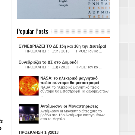
 Γερμανούς
Popular Posts
όσμιο
ΣΥΝΕΔΡΙΑΖΕΙ ΤΟ ΔΣ 15η και 16η την Δευτέρα!
ΠΡΟΣΚΛΗΣΗ: 15η / 2013 ΠΡΟΣ: Τον κο ...
Συνεδριάζει το ΔΣ στο Δομοκό!
ΠΡΟΣΚΛΗΣΗ: 11η / 2013 ΠΡΟΣ: Τον κο ...
Α.Ε. με σκοπό
NASA: το ηλεκτρικό μαγνητικό
τας και
πεδίο σύντομα θα μεταστραφεί
NASA: το ηλεκτρικό μαγνητικό πεδίο
σύντομα θα μεταστραφεί Tα δεδομένα των
...
Αντάμωσαν οι Μοναστηριώτες
Αντάμωσαν οι Μοναστηριώτες χθες το
βράδυ στο 16ο Αντάμωμα καταγομένων
απο το Μεγάλο ...
ά
Υ– ΧΥΤΑ»
ο
ΠΡΟΣΚΛΗΣΗ 1η/2013