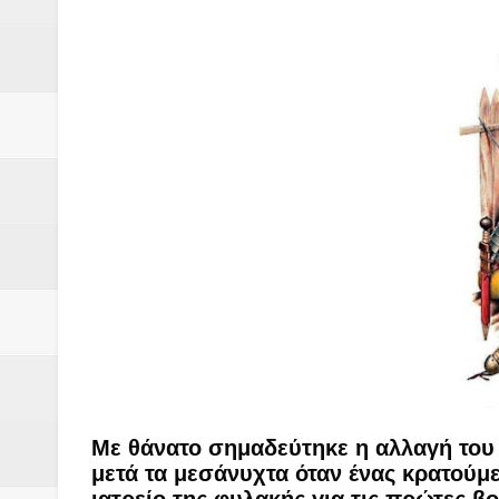
Δύο νέα μηχανήμτα στο Δήμο Δ
ΝΟΕΜΒΡΙΟΣ 1943 80 χρόνια από 
κατακτητές
Αδελφές Αλεξανδρή: Οι τρίδυμες
Πρωτάθλημα με την Αυστρία!
Ξεκινούν οι αιτήσεις συμμετοχή
τη διαμόρφωση - επεξεργασία π
ανθεκτικότητας έναντι των επιπ
Συνεδριάζει η οικονομική επιτ
Με θάνατο σημαδεύτηκε η αλλαγή του 
ΠΡΟΚΗΡΥΞΗ ΑΝΟΙΚΤΟΥ ΗΛΕΚΤ
μετά τα μεσάνυχτα όταν ένας κρατούμ