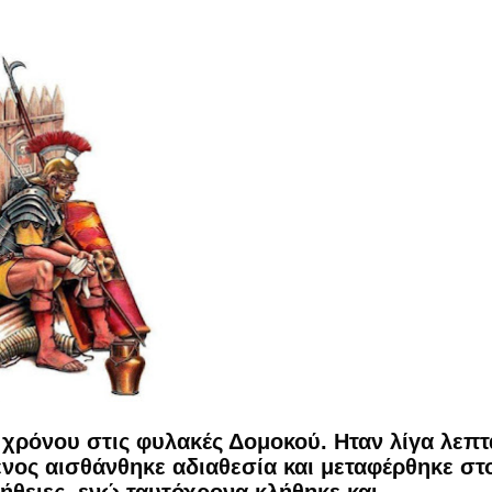
ομοκού.
το κάψιμο των χωριών της Λίμνης Πλαστήρα από Ιταλούς και
 Ελληνίδες με ρίζες απο τον Δομοκό που κυριαρχούν στο Παγκ
ς στο Διαγωνισμό Ιδεών - Hackathon που διοργανώνει η ΑΝ.ΚΑ 
ρωτότυπων ιδεών στους τομείς της περιβαλλοντικής βιωσιμότη
τώσεων της κλιματικής αλλαγής
ροπή του Δήμου Δομοκού
χρόνου στις φυλακές Δομοκού. Ηταν λίγα λεπτ
ΡΟΝΙΚΟΥ ΔΙΑΓΩΝΙΣΜΟΥ «ΛΕΙΤΟΥΡΓΙΑ ΒΙΟΚΑ ΧΥΤΑ ΔΟΜΟΚΟ
ενος αισθάνθηκε αδιαθεσία και μεταφέρθηκε στ