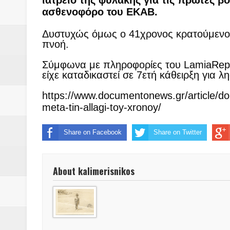
ιατρείο της φυλακής για τις πρώτες β
Βάιος Γκανής Δομοκός : Δύο μήν
ασθενοφόρο του ΕΚΑΒ.
Επικύρωση των αποτελεσμάτων 
Δυστυχώς όμως ο 41χρονος κρατούμενος
πνοή.
ΔΙΑΚΟΠΕΣ ΡΕΥΜΑΤΟΣ ΣΤΗΝ Δ
Σύμφωνα με πληροφορίες του LamiaRepo
ΕΙΔΩΛΙΑ Από ΠΡΟΕΡΝΑ Ναός Δ
είχε καταδικαστεί σε 7ετή κάθειρξη για 
ΤΟ ΙΕΡΟ ΤΗΣ ΘΕΑΣ ΔΗΜΗΤΡΑ
https://www.documentonews.gr/article/d
meta-tin-allagi-toy-xronoy/
H MAXH ΣTO ΝΤΟΜΠΡΟΥΖΗ
Share on Facebook
Share on Twitter
Νεομοναστηριώτικα ...Λαϊκή Μαν
Βίντεο του Εφηβικού τμήματος 
About kalimerisnikos
ΕΚΔΗΛΩΣΗ ΤΟΥ ΣΥΛΛΟΓΟΥ Γ