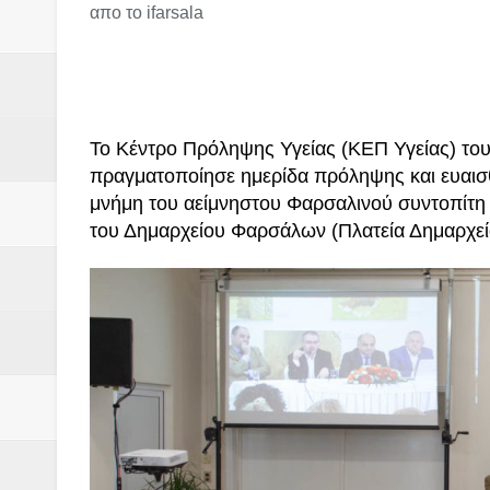
Βάιος Γκανής Δομοκός : Δύο μήν
απο το ifarsala
Επικύρωση των αποτελεσμάτων 
ΔΙΑΚΟΠΕΣ ΡΕΥΜΑΤΟΣ ΣΤΗΝ Δ
Το Κέντρο Πρόληψης Υγείας (ΚΕΠ Υγείας) το
ΕΙΔΩΛΙΑ Από ΠΡΟΕΡΝΑ Ναός Δ
πραγματοποίησε ημερίδα πρόληψης και ευαισθ
ΤΟ ΙΕΡΟ ΤΗΣ ΘΕΑΣ ΔΗΜΗΤΡΑ
μνήμη του αείμνηστου Φαρσαλινού συντοπίτη
του Δημαρχείου Φαρσάλων (Πλατεία Δημαρχεί
H MAXH ΣTO ΝΤΟΜΠΡΟΥΖΗ
Νεομοναστηριώτικα ...Λαϊκή Μαν
Βίντεο του Εφηβικού τμήματος 
ΕΚΔΗΛΩΣΗ ΤΟΥ ΣΥΛΛΟΓΟΥ Γ