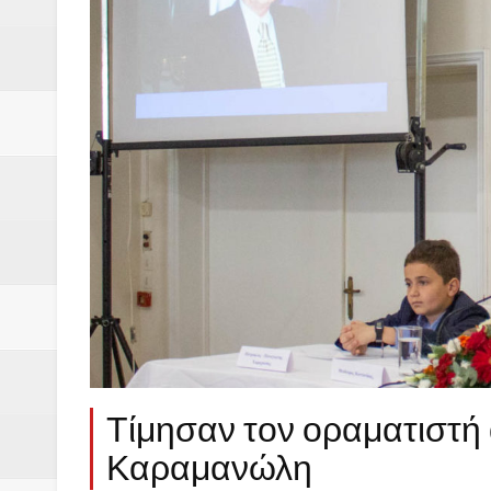
Δύο νέα μηχανήμτα στο Δήμο Δ
ΝΟΕΜΒΡΙΟΣ 1943 80 χρόνια από 
κατακτητές
Αδελφές Αλεξανδρή: Οι τρίδυμες
Πρωτάθλημα με την Αυστρία!
Ξεκινούν οι αιτήσεις συμμετοχή
τη διαμόρφωση - επεξεργασία π
ανθεκτικότητας έναντι των επιπ
Συνεδριάζει η οικονομική επιτ
Τίμησαν τον οραματιστή 
ΠΡΟΚΗΡΥΞΗ ΑΝΟΙΚΤΟΥ ΗΛΕΚΤ
Καραμανώλη