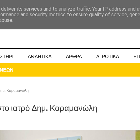
deliver its services and to analyze traffic. Your IP address and 
formance and security metrics to ensure quality of service, gen
abuse.
ΣΤΗΡΙ
ΑΘΛΗΤΙΚΑ
ΑΡΘΡΑ
ΑΓΡΟΤΙΚΑ
ΕΠ
 Δημ. Καραμανώλη
στο ιατρό Δημ. Καραμανώλη
ΜΟΚΟΥ ΓΙΑ ΜΑΙΟ ΚΑΙ ΙΟΥΝΙΟ 2024
ωάννου στην Ομβριακή Δομοκού την 1η Δεκέμβρη 1942