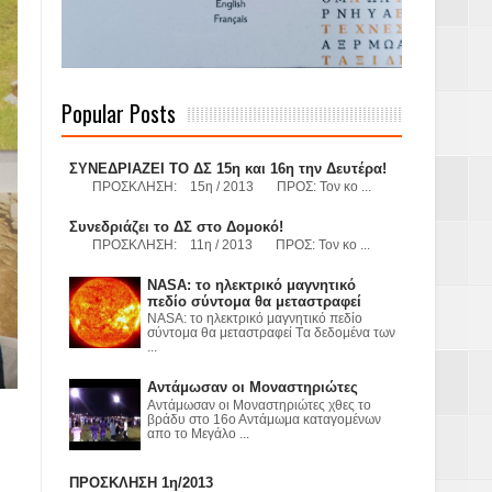
 Γερμανούς
Popular Posts
όσμιο
ΣΥΝΕΔΡΙΑΖΕΙ ΤΟ ΔΣ 15η και 16η την Δευτέρα!
ΠΡΟΣΚΛΗΣΗ: 15η / 2013 ΠΡΟΣ: Τον κο ...
Συνεδριάζει το ΔΣ στο Δομοκό!
ΠΡΟΣΚΛΗΣΗ: 11η / 2013 ΠΡΟΣ: Τον κο ...
Α.Ε. με σκοπό
NASA: το ηλεκτρικό μαγνητικό
τας και
πεδίο σύντομα θα μεταστραφεί
NASA: το ηλεκτρικό μαγνητικό πεδίο
σύντομα θα μεταστραφεί Tα δεδομένα των
...
Αντάμωσαν οι Μοναστηριώτες
Αντάμωσαν οι Μοναστηριώτες χθες το
βράδυ στο 16ο Αντάμωμα καταγομένων
απο το Μεγάλο ...
Υ– ΧΥΤΑ»
ΠΡΟΣΚΛΗΣΗ 1η/2013