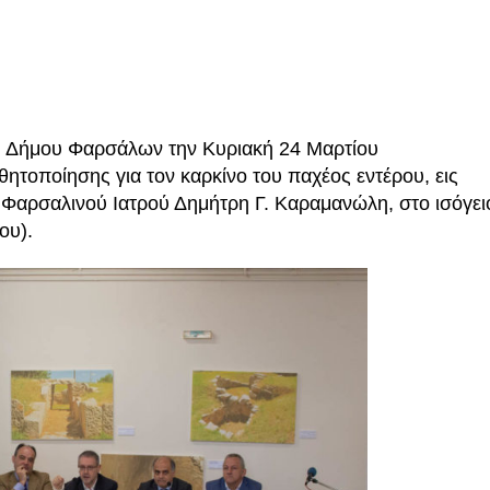
ες μετά τις πλημμύρες και κινδυνεύουμε να ξαναπλημμυρίσουμ
των δημοτικών εκλογών που έλαβαν χώρα την 8η Οκτωβρίου 
ΕΗ
υ Δήμου Φαρσάλων την Κυριακή 24 Μαρτίου
ήμητρας
ητοποίησης για τον καρκίνο του παχέος εντέρου, εις
Σ ΣΤΗΝ ΠΡΟΕΡΝΑ ΣΤΟ ΝΕΟ ΜΟΝΑΣΤΉΡΙ
 Φαρσαλινού Ιατρού Δημήτρη Γ. Καραμανώλη, στο ισόγει
ου).
τεία και έθιμα που χάνονται στον καιρό…
του Επιμορφωτικού στο Λεοντάρι!
ΟΝΕΩΝ