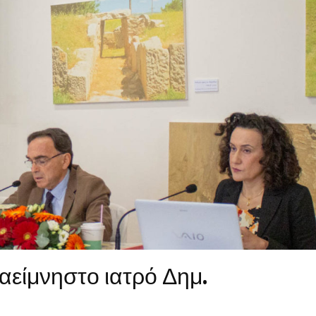
ομοκού.
το κάψιμο των χωριών της Λίμνης Πλαστήρα από Ιταλούς και
 Ελληνίδες με ρίζες απο τον Δομοκό που κυριαρχούν στο Παγκ
ς στο Διαγωνισμό Ιδεών - Hackathon που διοργανώνει η ΑΝ.ΚΑ 
ρωτότυπων ιδεών στους τομείς της περιβαλλοντικής βιωσιμότη
τώσεων της κλιματικής αλλαγής
ροπή του Δήμου Δομοκού
αείμνηστο ιατρό Δημ.
ΡΟΝΙΚΟΥ ΔΙΑΓΩΝΙΣΜΟΥ «ΛΕΙΤΟΥΡΓΙΑ ΒΙΟΚΑ ΧΥΤΑ ΔΟΜΟΚΟ