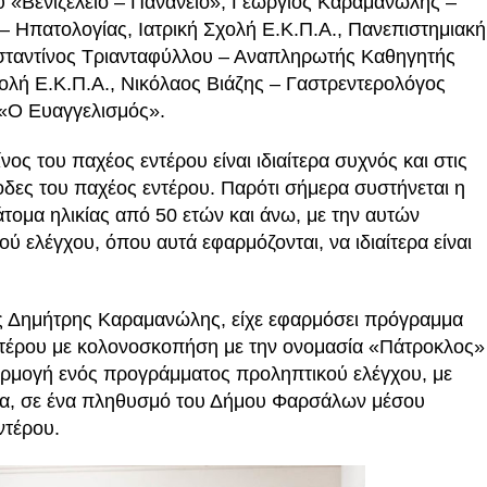
υ «Βενιζέλειο – Πανάνειο», Γεώργιος Καραμανώλης –
 Ηπατολογίας, Ιατρική Σχολή Ε.Κ.Π.Α., Πανεπιστημιακή
ωνσταντίνος Τριανταφύλλου – Αναπληρωτής Καθηγητής
χολή Ε.Κ.Π.Α., Νικόλαος Βιάζης – Γαστρεντερολόγος
 «Ο Ευαγγελισμός».
ς του παχέος εντέρου είναι ιδιαίτερα συχνός και στις
δες του παχέος εντέρου. Παρότι σήμερα συστήνεται η
τομα ηλικίας από 50 ετών και άνω, με την αυτών
ελέγχου, όπου αυτά εφαρμόζονται, να ιδιαίτερα είναι
ός Δημήτρης Καραμανώλης, είχε εφαρμόσει πρόγραμμα
ντέρου με κολονοσκοπήση με την ονομασία «Πάτροκλος»
αρμογή ενός προγράμματος προληπτικού ελέγχου, με
α, σε ένα πληθυσμό του Δήμου Φαρσάλων μέσου
ντέρου.