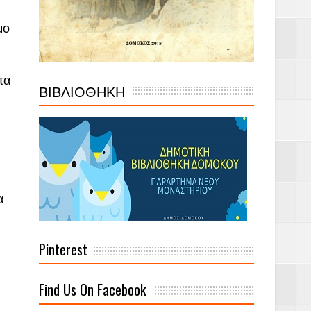
μο
τα
ΒΙΒΛΙΟΘΗΚΗ
α
Pinterest
Find Us On Facebook