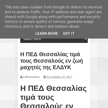
This site uses cookies from Google to deliver its services
and to analyze traffic. Your IP address and user-agent are
shared with Google along with performance and security
metrics to ensure quality of service, generate usage
statistics, and to detect and address abuse.
LEARN MORE
GOT IT
Η ΠΕΔ Θεσσαλίας τιμά
τους Θεσσαλούς εν ζωή
μαχητές της ΕΛΔΥΚ
kalimerisnikos
Σεπτεμβρίου 20, 2017
Η ΠΕΔ Θεσσαλίας
τιμά τους
Θεσσαλούς εν