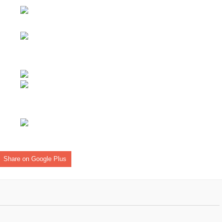
ες μετά τις πλημμύρες και κινδυνεύουμε να ξαναπλημμυρίσουμ
των δημοτικών εκλογών που έλαβαν χώρα την 8η Οκτωβρίου 
ΕΗ
ήμητρας
Σ ΣΤΗΝ ΠΡΟΕΡΝΑ ΣΤΟ ΝΕΟ ΜΟΝΑΣΤΉΡΙ
τεία και έθιμα που χάνονται στον καιρό…
του Επιμορφωτικού στο Λεοντάρι!
Share on Google Plus
ΟΝΕΩΝ