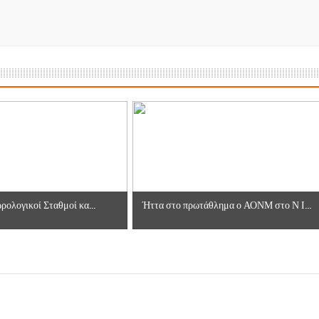
ρολογικοί Σταθμοί κα...
Ήττα στο πρωτάθλημα ο ΑΟΝΜ στο Ν Ι...