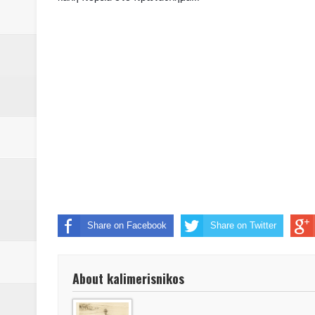
Βάιος Γκανής Δομοκός : Δύο μήν
Επικύρωση των αποτελεσμάτων 
ΔΙΑΚΟΠΕΣ ΡΕΥΜΑΤΟΣ ΣΤΗΝ Δ
ΕΙΔΩΛΙΑ Από ΠΡΟΕΡΝΑ Ναός Δ
ΤΟ ΙΕΡΟ ΤΗΣ ΘΕΑΣ ΔΗΜΗΤΡΑ
H MAXH ΣTO ΝΤΟΜΠΡΟΥΖΗ
Νεομοναστηριώτικα ...Λαϊκή Μαν
Βίντεο του Εφηβικού τμήματος 
Share on Facebook
Share on Twitter
ΕΚΔΗΛΩΣΗ ΤΟΥ ΣΥΛΛΟΓΟΥ Γ
About kalimerisnikos