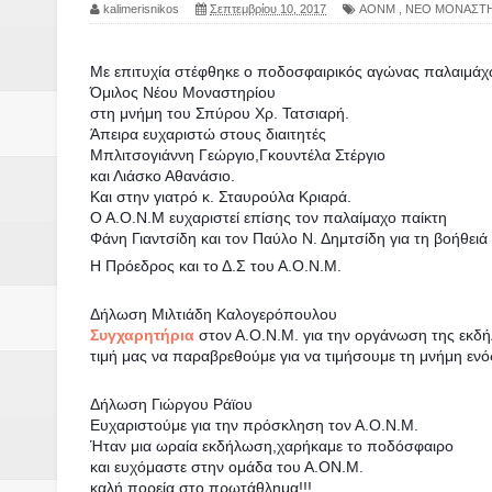
Δύο νέα μηχανήμτα στο Δήμο Δ
kalimerisnikos
Σεπτεμβρίου 10, 2017
ΑΟΝΜ
,
ΝΕΟ ΜΟΝΑΣΤΗ
ΝΟΕΜΒΡΙΟΣ 1943 80 χρόνια από 
Με επιτυχία στέφθηκε ο ποδοσφαιρικός αγώνας παλαιμά
Όμιλος Νέου Μοναστηρίου
κατακτητές
στη μνήμη του Σπύρου Χρ. Τατσιαρή.
Άπειρα ευχαριστώ στους διαιτητές
Αδελφές Αλεξανδρή: Οι τρίδυμες
Μπλιτσογιάννη Γεώργιο,Γκουντέλα Στέργιο
και Λιάσκο Αθανάσιο.
Και στην γιατρό κ. Σταυρούλα Κριαρά.
Πρωτάθλημα με την Αυστρία!
Ο Α.Ο.Ν.Μ ευχαριστεί επίσης τον παλαίμαχο παίκτη
Φάνη Γιαντσίδη και τον Παύλο Ν. Δημτσίδη για τη βοήθειά
Ξεκινούν οι αιτήσεις συμμετοχή
Η Πρόεδρος και το Δ.Σ του Α.Ο.Ν.Μ.
τη διαμόρφωση - επεξεργασία π
Δήλωση Μιλτιάδη Καλογερόπουλου
Συγχαρητήρια
στον Α.Ο.Ν.Μ. για την οργάνωση της εκδ
ανθεκτικότητας έναντι των επιπ
τιμή μας να παραβρεθούμε για να τιμήσουμε τη μνήμη ενό
Συνεδριάζει η οικονομική επιτ
Δήλωση Γιώργου Ράϊου
Ευχαριστούμε για την πρόσκληση τον Α.Ο.Ν.Μ.
ΠΡΟΚΗΡΥΞΗ ΑΝΟΙΚΤΟΥ ΗΛΕΚΤ
Ήταν μια ωραία εκδήλωση,χαρήκαμε το ποδόσφαιρο
και ευχόμαστε στην ομάδα του Α.ΟΝ.Μ.
καλή πορεία στο πρωτάθλημα!!!