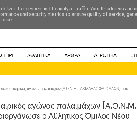
deliver its services and to analyze traffic. Your IP address and 
formance and security metrics to ensure quality of service, gen
abuse.
ΣΤΗΡΙ
ΑΘΛΗΤΙΚΑ
ΑΡΘΡΑ
ΑΓΡΟΤΙΚΑ
ΕΠ
 ο ποδοσφαιρικός αγώνας παλαιμάχων (Α.Ο.Ν.Μ. - ΑΧΙΛΛΕΑΣ ΦΑΡΣΑΛΩΝ) που
φαιρικός αγώνας παλαιμάχων (Α.Ο.Ν.Μ.
ΜΟΚΟΥ ΓΙΑ ΜΑΙΟ ΚΑΙ ΙΟΥΝΙΟ 2024
οργάνωσε ο Αθλητικός Όμιλος Νέου
ωάννου στην Ομβριακή Δομοκού την 1η Δεκέμβρη 1942