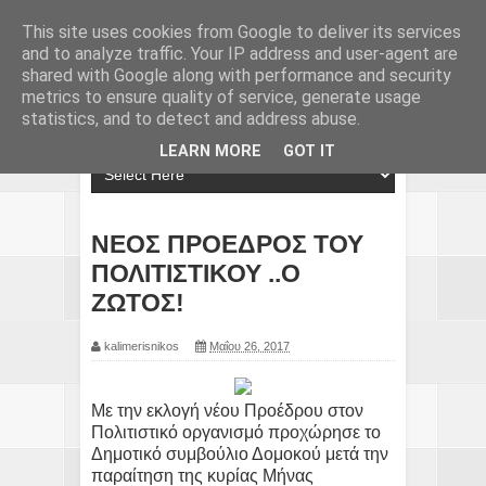
This site uses cookies from Google to deliver its services
and to analyze traffic. Your IP address and user-agent are
shared with Google along with performance and security
metrics to ensure quality of service, generate usage
statistics, and to detect and address abuse.
LEARN MORE
GOT IT
ΝΕΟΣ ΠΡΟΕΔΡΟΣ ΤΟΥ
ΠΟΛΙΤΙΣΤΙΚΟΥ ..Ο
ΖΩΤΟΣ!
kalimerisnikos
Μαΐου 26, 2017
Με την εκλογή νέου Προέδρου στον
Πολιτιστικό οργανισμό προχώρησε το
Δημοτικό συμβούλιο Δομοκού μετά την
παραίτηση της κυρίας Μήνας