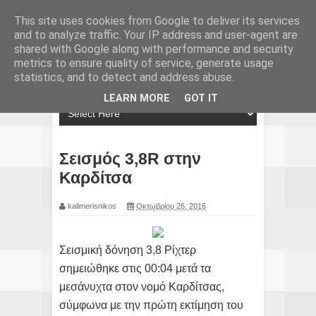
This site uses cookies from Google to deliver its services
and to analyze traffic. Your IP address and user-agent are
shared with Google along with performance and security
metrics to ensure quality of service, generate usage
statistics, and to detect and address abuse.
LEARN MORE
GOT IT
Σεισμός 3,8R στην
Καρδίτσα
kalimerisnikos
Οκτωβρίου 26, 2016
Σεισμική δόνηση 3,8 Ρίχτερ
σημειώθηκε στις 00:04 μετά τα
μεσάνυχτα στον νομό Καρδίτσας,
σύμφωνα με την πρώτη εκτίμηση του