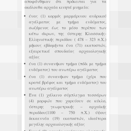
αποφάνθηκαν ότι πρόκειται για τα
ακόλουθα αρχαία κινητά μνημεία:
ένας (1) κορμός μαρμάρινου ανδρικού
αγάλματος με τμήμα ενδύματος,
σωζόμενος έως το μέσο περίπου των
κάτω άκρων, της ύστερης Κλασσικής-
Ελληνιστικής περιόδου ( 478 – 323 π.Χ.)
μήκους εβδομήντα ένα (71) εκατοστών,
εξαιρετικά σπουδαίας αρχαιολογικής
αξίας
ένα (1) συνανήκον τμήμα (πόδι με τμήμα
ενδύματος) του ανωτέρω αγάλματος
ένα (1) συνανήκον τμήμα (χέρι που
κρατά βρέφος και τμήμα ενδύματος) του
ανωτέρω αγάλματος
Ένα (1) χάλκινο σύμπλεγμα τεσσάρων
(4) μορφών που χορεύουν σε κύκλο,
ύστερης γεωμετρικής – αρχαϊκής
περιόδου(1100 – 750 π.Χ.) ύψους
δεκαεννέα (19) εκατοστών, ιδιαίτερα
μεγάλης αρχαιολογικής αξίας