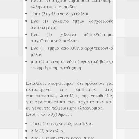
Εννιά (9) αρχαία νομίσματα κλασσικής,
ελληνιστικής, περιόδου
Τρία (3) χάλκινα δαχτυλίδια
Ένα (1) χάλκινο τμήμα λογχοειδούς
αντικειμένου
Ένα (1) χάλκινο πόδι-εξάρτημα
αρχαϊκού αγαλματίδιου
Ένα (1) τμήμα από λίθινο αρχιτεκτονικό
μέλος
μία (1) πήλινη αγνύθα (υφαντικό βάρος)
ενσφράγιστη, αρτόσχημη
Επιπλέον, αποφάνθηκαν ότι πρόκειται για
αντικείμενα που εμπίπτουν στις
προστατευτικές διατάξεις της νομοθεσίας
για την προστασία των αρχαιοτήτων και
εν γένει της πολιτιστικής κληρονομιάς.
Επίσης κατασχέθηκαν :
Τρείς (3) ανιχνευτές μετάλλων
Δύο (2) πιστόλια
Δύο (2) κυνηγετικές καραμπίνες