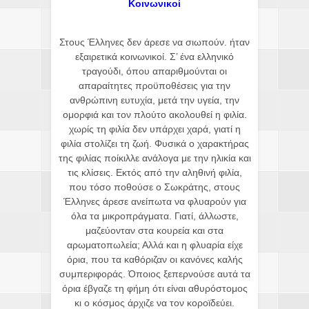
Κοινωνικοί
Στους Έλληνες δεν άρεσε να σιωπούν. ήταν
εξαιρετικά κοινωνικοί. Σ’ ένα ελληνικό
τραγούδι, όπου απαριθμούνται οι
απαραίτητες προϋποθέσεις για την
ανθρώπινη ευτυχία, μετά την υγεία, την
ομορφιά και τον πλούτο ακολουθεί η φιλία.
χωρίς τη φιλία δεν υπάρχει χαρά, γιατί η
φιλία στολίζει τη ζωή. Φυσικά ο χαρακτήρας
της φιλίας ποίκιλλε ανάλογα με την ηλικία και
τις κλίσεις. Εκτός από την αληθινή φιλία,
που τόσο ποθούσε ο Σωκράτης, στους
Έλληνες άρεσε ανείπωτα να φλυαρούν για
όλα τα μικροπράγματα. Γιατί, άλλωστε,
μαζεύονταν στα κουρεία και στα
αρωματοπωλεία; Αλλά και η φλυαρία είχε
όρια, που τα καθόριζαν οι κανόνες καλής
συμπεριφοράς. Όποιος ξεπερνούσε αυτά τα
όρια έβγαζε τη φήμη ότι είναι αθυρόστομος
κι ο κόσμος άρχιζε να τον κοροϊδεύει.