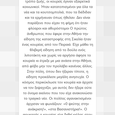
τρόπο ζωής, οι κουρείς έγιναν εξαιρετικά
κοινωνικοί. Ήταν κατατοπισμένοι για όλα τα
νέα και τα κουτσομπολιά, που τα διέδιδαν
και τα ερμήνευαν όπως ήθελαν. Δεν είναι
παράξενο που είχαν τη φήμη ότι ήταν
φλύαροι και αθυρόστομοι Ο πρώτος
άνθρωπος που έφερε στην Αθήνα την
είδηση της καταστροφής στη Σικελία ήταν
ένας κουρέας από τον Πειραιά. Είχε μάθει τη
θλιβερή είδηση από το δούλο ενός
λιποτάκτη και χωρίς να αργήσει άφησε το
κουρείο κι έτρεξε με μια ανάσα στην Αθήνα,
από φόβο μην τον προλάβει κανένας άλλος.
Στην πόλη, όπου δεν ήξεραν τίποτε, η
είδηση προκάλεσε μεγάλη ανησυχία. Ο
κόσμος περικύκλωσε τον κουρέα και άρχισε
να τον ξεψαχνίζει, μα αυτός δεν ήξερε ούτε
το όνομα εκείνου που του είχε ανακοινώσει
το τραγικό νέο. Οι πολίτες αγανακτισμένοι
άρχισαν να φωνάζουν: «0 ψεύτης στην
ανάκριση!», «στα Βασανιστήρια!». Ο
φουκαράς ο κουρέας είχε δεθεί κιόλας στον