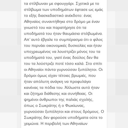
τα στίλβωναν με σφουγγάρι. Σχετικά με το
στίλβωμα των υποδημάτων έφτασε ως εμάς
το εξής διασκεδαστικό ανέκδοτο: ένας
Αθηναίος συναντήθηκε στο δρόμο με έναν
γνωστό του και παρατήρησε ότι τα
υποδήματά του ήταν θαυμάσια στιλβωμένα.
Απ’ αυτό έβγαλε το συμπέρασμα ότι ο φίλος
του περνάει οικονομικές δυσκολίες και ήταν
υποχρεωμένος να λουστρίζει μόνος του τα
υποδήματά του, γιατί ένας δούλος δεν θα
του τα λούστριζε ποτέ τόσο καλά. Στο σπίτι
οι Αθηναίοι πάντα γυρνούσαν ξυπόλητοι. Οι
δρόμοι όμως είχαν τέτοιες βρωμιές, που
ήταν απόλυτη ανάγκη να προφυλάγει
κανένας τα πόδια του. Άλλωστε αυτό ήταν
και ζήτημα διάθεσης και συνήθειας. Οι
ψημένοι άνθρωποι της παλιάς σχολής,
όπως ο Σωκράτης ή ο Φωκίωνας,
γυρνούσαν ξυπόλητοι και στους δρόμους. Ο
Σωκράτης δεν φορούσε υποδήματα ούτε το
χειμώνα. Η περιβολή των Αθηναίων