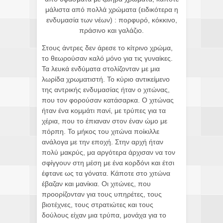
μάλιστα από πολλά χρώματα (ειδικότερα η
ενδυμασία των νέων) : πορφυρό, κόκκινο,
πράσινο και γαλάζιο.
Στους άντρες δεν άρεσε το κίτρινο χρώμα,
το θεωρούσαν καλό μόνο για τις γυναίκες.
Τα λευκά ενδύματα στολίζονταν με μια
λωρίδα χρωματιστή. Το κύριο αντικείμενο
της αντρικής ενδυμασίας ήταν ο χιτώνας,
που τον φορούσαν κατάσαρκα. Ο χιτώνας
ήταν ένα κομμάτι πανί, με τρύπες για τα
χέρια, που το έπιαναν στον έναν ώμο με
πόρπη. Το μήκος του χιτώνα ποίκιλλε
ανάλογα με την εποχή. Στην αρχή ήταν
πολύ μακρύς, μα αργότερα άρχισαν να τον
σφίγγουν στη μέση με ένα κορδόνι και έτσι
έφτανε ως τα γόνατα. Κάποτε στο χιτώνα
έβαζαν και μανίκια. Οι χιτώνες, που
προορίζονταν για τους υπηρέτες, τους
βιοτέχνες, τους στρατιώτες και τους
δούλους είχαν μια τρύπα, μονάχα για το