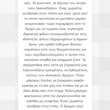
νέοι. Τα καυστικά, τα δηκτικά του αστεία
τούς διασκεδάζουν. Ένας χωριάτης
κουβαλάει στην πλάτη ένα σακί, μέσα από
το οποίο ακούονται να γρυλίζουν μερικά
γουρουνάκια. τώρα παραμέρισε από το
δρόμο για να περάσει ένας στρατηγός.
Δαμαστές φιδιών συναγωνίζονται με τους
ιδιοκτήτες άλλων εξημερωμένων ή άγριων
ζώων. μια ομάδα εύθυμων θεατών
πηγαίνουν από τους θαυματοποιούς και
τους ταχυδακτυλουργούς σ’ αυτόν που
καταπίνει σπαθιά και αναμμένα ξύλα. Τα
αγαλματάκια από οπτή γη (τερακότα) μας
παρουσιάζουν ορισμένους συνηθισμένους
τύπους των ελληνικών δρόμων: Ένας
μάγειρας δούλος με ξυρισμένο κεφάλι
κρατάει με το ένα χέρι ένα πινάκιο και με το
άλλο βάζει κάτι στο στόμα. Άλλοι μάγειροι
φορτώνουν από την αγορά κουνέλια και
καλάθια με σταφύλια. Ένας χωριάτης
κατέβηκε στην πόλη. Ο δρόμος είναι