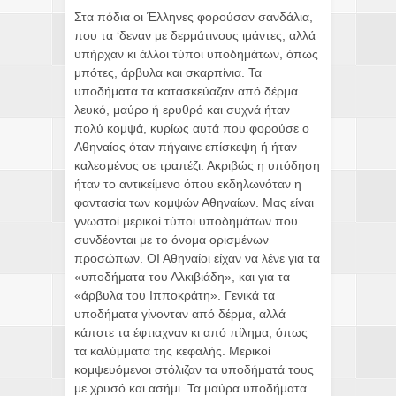
Στα πόδια οι Έλληνες φορούσαν σανδάλια,
που τα ‘δεναν με δερμάτινους ιμάντες, αλλά
υπήρχαν κι άλλοι τύποι υποδημάτων, όπως
μπότες, άρβυλα και σκαρπίνια. Τα
υποδήματα τα κατασκεύαζαν από δέρμα
λευκό, μαύρο ή ερυθρό και συχνά ήταν
πολύ κομψά, κυρίως αυτά που φορούσε ο
Αθηναίος όταν πήγαινε επίσκεψη ή ήταν
καλεσμένος σε τραπέζι. Ακριβώς η υπόδηση
ήταν το αντικείμενο όπου εκδηλωνόταν η
φαντασία των κομψών Αθηναίων. Μας είναι
γνωστοί μερικοί τύποι υποδημάτων που
συνδέονται με το όνομα ορισμένων
προσώπων. ΟΙ Αθηναίοι είχαν να λένε για τα
«υποδήματα του Αλκιβιάδη», και για τα
«άρβυλα του Ιπποκράτη». Γενικά τα
υποδήματα γίνονταν από δέρμα, αλλά
κάποτε τα έφτιαχναν κι από πίλημα, όπως
τα καλύμματα της κεφαλής. Μερικοί
κομψευόμενοι στόλιζαν τα υποδήματά τους
με χρυσό και ασήμι. Τα μαύρα υποδήματα