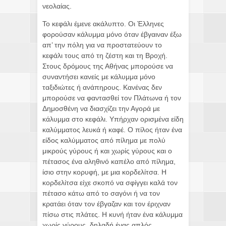
νεολαίας.
Το κεφάλι έμενε ακάλυπτο. Οι Έλληνες
φορούσαν κάλυμμα μόνο όταν έβγαιναν έξω
απ’ την πόλη για να προστατεύουν το
κεφάλι τους από τη ζέστη και τη Βροχή.
Στους δρόμους της Αθήνας μπορούσε να
συναντήσει κανείς με κάλυμμα μόνο
ταξιδιώτες ή ανάπηρους. Κανένας δεν
μπορούσε να φαντασθεί τον Πλάτωνα ή τον
Δημοσθένη να διασχίζει την Αγορά με
κάλυμμα στο κεφάλι. Υπήρχαν ορισμένα είδη
καλύμματος λευκά ή καφέ. Ο πίλος ήταν ένα
είδος καλύμματος από πίλημα με πολύ
μικρούς γύρους ή και χωρίς γύρους και ο
πέτασος ένα αληθινό καπέλο από πίλημα,
ίσιο στην κορυφή, με μια κορδελίτσα. Η
κορδελίτσα είχε σκοπό να σφίγγει καλά τον
πέτασο κάτω από το σαγόνι ή να τον
κρατάει όταν τον έβγαζαν και τον έριχναν
πίσω στις πλάτες. Η κυνή ήταν ένα κάλυμμα
χωρίς γύρους, δηλαδή ένας απλός