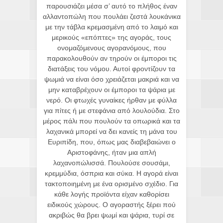
παρουσιάζει μέσα σ’ αυτό το πλήθος έναν
αλλαντοπώλη που πουλάει ζεστά λουκάνικα
με την τάβλα κρεμασμένη από το λαιμό και
μερικούς «επόπτες» της αγοράς, τους
ονομαζόμενους αγορανόμους, που
παρακολουθούν αν τηρούν οι έμποροι τις
διατάξεις του νόμου. Αυτοί φροντίζουν τα
ψωμιά να είναι όσο χρειάζεται μακριά και να
μην καταβρέχουν οι έμποροι τα ψάρια με
νερό. Οι φτωχές γυναίκες ήρθαν με φύλλα
για πίτες ή με στεφάνια από λουλούδια. Στο
μέρος πάλι που πουλούν τα οπωρικά και τα
λαχανικά μπορεί να δει κανείς τη μάνα του
Ευριπίδη, που, όπως μας διαβεβαιώνει ο
Αριστοφάνης, ήταν μια απλή
λαχανοπώλισσά. Πουλούσε σουσάμι,
κρεμμύδια, όσπρια και σύκα. Η αγορά είναι
τακτοποιημένη με ένα ορισμένο σχέδιο. Για
κάθε λογής προϊόντα είχαν καθορίσει
ειδικούς χώρους. Ο αγοραστής ξέρει πού
ακριβώς θα βρει ψωμί και ψάρια, τυρί σε