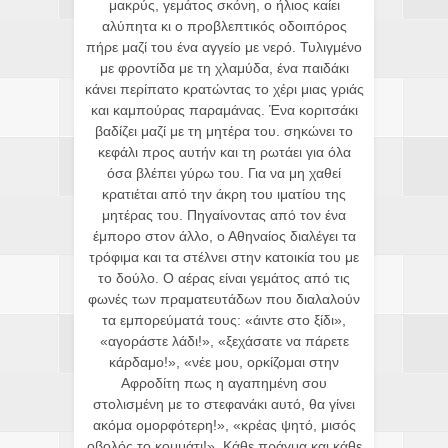
μακρύς, γεμάτος σκόνη, ο ήλιος καίει
αλύπητα κι ο προβλεπτικός οδοιπόρος
πήρε μαζί του ένα αγγείο με νερό. Τυλιγμένο
με φροντίδα με τη χλαμύδα, ένα παιδάκι
κάνει περίπατο κρατώντας το χέρι μιας γριάς
και καμπούρας παραμάνας. Ένα κοριτσάκι
βαδίζει μαζί με τη μητέρα του. σηκώνει το
κεφάλι προς αυτήν και τη ρωτάει για όλα
όσα βλέπει γύρω του. Για να μη χαθεί
κρατιέται από την άκρη του ιματίου της
μητέρας του. Πηγαίνοντας από τον ένα
έμπορο στον άλλο, ο Αθηναίος διαλέγει τα
τρόφιμα και τα στέλνει στην κατοικία του με
το δούλο. Ο αέρας είναι γεμάτος από τις
φωνές των πραματευτάδων που διαλαλούν
τα εμπορεύματά τους: «άιντε στο ξίδι»,
«αγοράστε λάδι!», «ξεχάσατε να πάρετε
κάρδαμο!», «νέε μου, ορκίζομαι στην
Αφροδίτη πως η αγαπημένη σου
στολισμένη με το στεφανάκι αυτό, θα γίνει
ακόμα ομορφότερη!», «κρέας ψητό, μισός
οβολός το κομμάτι!». Κάθε πράγμα και κάθε