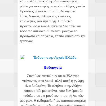
κάτι, αλλά ο Σωκράτης δεν κατάφερε να
μάθει για ποιο πράγμα γινόταν λόγος γιατί ο
Πρόδικος μιλούσε πάρα πολύ σιγανά.
Έτσι, λοιπόν, ο Αθηναίος έκανε τις
επισκέψεις του την αυγή. Η πρωινή
προετοιμασία των Αθηναίων δεν ήταν και
τόσο πολύπλοκη. ‘Έπλεναν μονάχα το
πρόσωπο και τα χέρια, έπειτα ντύνονταν και
έβγαιναν.
Ενδυμασία
Συνήθως πιστεύουν ότι οι Έλληνες
ντύνονταν στα λευκά, αλλά αυτή η γνώμη
είναι λαθεμένη. Το πλήθος στην Αθήνα
παρουσίαζε μια εικόνα, που δεν έμοιαζε
καθόλου με μια μονότονη πομπή λευκών
μορφών. Η ενδυμασία ήταν κατασκευασμένη
από υφάσματα με ζωηρά χρώματα, κάποτε