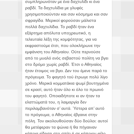
συμπληρωνόταν με ένα δαχτυλίδι κι ένα
ραβδί. Τα δαχτυλίδια με γλυφές
χρησιμοποιούνταν και σαν κόσμημα και σαν
σφραγίδα. Μερικοί φορούσαν μάλιστα
πολλά δαχτυλίδια. Το ραβδί ήταν ένα
εξάρτημα απόλυτα υποχρεωτικό, η
τελευταία λέξη της κομψότητας, για να
εκφραστούμε έτσι, που ολοκλήρωνε την
εμφάνιση του Αθηναίου. Ούτε περνούσε
από το μυαλό ενός σεβαστού πολίτη να βγει
στο δρόμο χωρίς ραβδί. Έτσι ο Αθηναίος
ήταν έτοιμος να βγει. Δεν του έμενε παρά το
πρόγευμα. Το φαγητό τού έτρωγε πολύ λίγο
χρόνο. Μερικά κομματάκια ψωμί βουτηγμένα
σε κρασί, αυτό ήταν όλο κι όλο το πρωινό
του φαγητό. Οποιαδήποτε κι αν ήταν τα
ελαττώματά του, η λαιμαργία δεν
περιλαμβανόταν σ’ αυτά. Ύστερα απ’ αυτό
το πρόγευμα, ο Αθηναίος έβγαινε στην
πόλη. Τον ακολουθούσαν δύο δούλοι: αυτοί
θα μετέφεραν τα ψώνια ή θα πήγαιναν
κάποια είδηση στο σπίτι ή σε κάποιον φίλο.