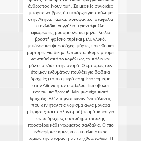
άνθρωπος έχουν τιμή. Σε μερικές συνοικίες
μπορείς να βρεις ό,τι υπάρχει για πούλημα
στην Αθήνα: «Σύκα, συκοφάντες, σταφύλια
κι αχλάδια, γογγύλια, τριαντάφυλλα,
εφευρέσεις, μούσμουλα και μήλα. Κοιλιά
βραστή φρέσκο τυρί και μέλι, γλυκό,
μπιζέλια και ψηφοδόχες, μύρτο, υάκινθο και
μάρτυρες για δίκη». Όποιος επιθυμεί μπορεί
να ντυθεί από το κεφάλι ως τα πόδια και
μάλιστα εδώ, στην αγορά. Ο έμπορος των
έτοιμων ενδυμάτων πουλάει για δώδεκα
δραχμές (το πιο μικρό ασημένιο νόμισμα
στην Αθήνα ήταν ο οβολός. Έξι οβολοί
έκαναν μια δραχμή. Μια μνα είχε εκατό
δραχμές. Εξήντα μνες κάναν ένα τάλαντο,
που δεν ήταν πια νόμισμα αλλά μονάδα
μέτρησης και υπολογισμού) το ιμάτιο και για
οκτώ δραχμές ο υποδηματοπώλης
προσφέρει κάθε χρώματος σανδάλια. Ο πιο
ενδιαφέρων όμως κι ο πιο ελκυστικός
τομέας της αγοράς ήταν τα ιχθυοπωλεία. Η