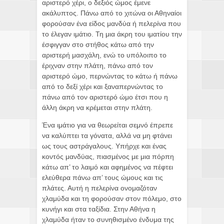
αριστερό χέρι, ο δεξιός ώμος έμενε
ακάλυπτος. Πάνω από το χιτώνα οι Αθηναίοι
φορούσαν ένα είδος μανδύα ή πελερίνα που
το έλεγαν ιμάτιο. Τη μια άκρη του ιματίου την
έσφιγγαν στο στήθος κάτω από την
αριστερή μασχάλη, ενώ το υπόλοιπο το
έριχναν στην πλάτη, πάνω από τον
αριστερό ώμο, περνώντας το κάτω ή πάνω
από το δεξί χέρι και ξαναπερνώντας το
πάνω από τον αριστερό ώμο έτσι που η
άλλη άκρη να κρέμεται στην πλάτη.
Ένα ιμάτιο για να θεωρείται σεμνό έπρεπε
να καλύπτει τα γόνατα, αλλά να μη φτάνει
ως τους αστράγαλους. Υπήρχε και ένας
κοντός μανδύας, πιασμένος με μια πόρπη
κάτω απ’ το λαιμό και αφημένος να πέφτει
ελεύθερα πάνω απ’ τους ώμους και τις
πλάτες. Αυτή η πελερίνα ονομαζόταν
χλαμύδα και τη φορούσαν στον πόλεμο, στο
κυνήγι και στα ταξίδια. Στην Αθήνα η
χλαμύδα ήταν το συνηθισμένο ένδυμα της