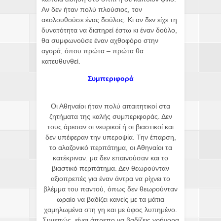
Αν δεν ήταν πολύ πλούσιος, τον
ακολουθούσε ένας δούλος. Κι αν δεν είχε τη
δυνατότητα να διατηρεί έστω κι έναν δούλο,
θα συμφωνούσε έναν αχθοφόρο στην
αγορά, όπου πρώτα – πρώτα θα
κατευθυνθεί.
Συμπεριφορά
Οι Αθηναίοι ήταν πολύ απαιτητικοί στα
ζητήματα της καλής συμπεριφοράς. Δεν
τους άρεσαν οι νευρικοί ή οι βιαστικοί και
δεν υπέφεραν την υπεροψία. Την έπαρση,
το αλαζονικό περπάτημα, οι Αθηναίοι τα
κατέκριναν. μα δεν επαινούσαν και το
βιαστικό περπάτημα. Δεν θεωρούνταν
αξιοπρεπές για έναν άντρα να ρίχνει το
βλέμμα του παντού, όπως δεν θεωρούνταν
ωραίο να βαδίζει κανείς με τα μάτια
χαμηλωμένα στη γη και με ύφος λυπημένο.
Συνεπώς, είναι άπρεπο να βαδίζεις γρήγορα