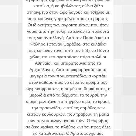
κατσίκια, ή κουβαλώντας σ’ ένα ξύλο
στηριγμένο στον ώμο λαγούς και τσίχλες με
τις φτερούγες γυρισμένες προς το ράμφος.
Οι ιδιοκτήτες των αγροκτημάτων που ήταν
γύρω από την πόλη, έστελναν τα προϊόντα
τους για ανταλλαγή. Από τον Πειραιά και το
Φάληρο έφταναν ψαράδες. στα καλάθια
τους έφερναν τόνο, από τον Εύξεινο Πόντο
χέλια, που τα αγαπούσαν πάρα πολύ οι
Αθηναίοι, και μπαρμπούνια από το
Αρχιπέλαγος. Από τα μικρομάγαζα και τα
μαγειρεία των πραματευτάδων σκορπάει
στον καθαρό πρωινό αέρα το άρωμα των
ώριμων φρούτων, η οσμή του θυμιάματος, η
μυρωδιά από τα δέρματα, το τουρσί, την
ώριμη μελιτζάνα, το πηγμένο αίμα, το κρασί,
την πρασινάδα, κι απ’ τις αρμάθες των
ζεστών κουλουριών, που τραβούν τη ματιά
των πεινασμένων αγοραστών. Ο θόρυβος
σε ξεκουφαίνει. το πλήθος κινείται προς όλες
τις κατευθύνσεις. Ο Αριστοφάνης μάς