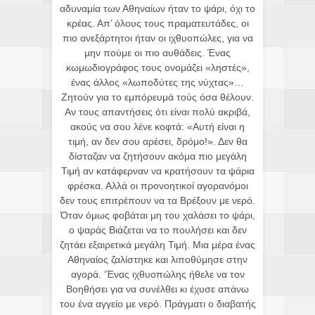
αδυναμία των Αθηναίων ήταν το ψάρι, όχι το
κρέας. Απ’ όλους τους πραματευτάδες, οι
πιο ανεξάρτητοι ήταν οι ιχθυοπώλες, για να
μην πούμε οι πιο αυθάδεις. Ένας
κωμωδιογράφος τους ονομάζει «ληστές»,
ένας άλλος «λωποδύτες της νύχτας»…
Ζητούν για το εμπόρευμά τούς όσα θέλουν.
Αν τους απαντήσεις ότι είναι πολύ ακριβά,
ακούς να σου λένε κοφτά: «Αυτή είναι η
τιμή, αν δεν σου αρέσει, δρόμο!». Δεν θα
δίσταζαν να ζητήσουν ακόμα πιο μεγάλη
Τιμή αν κατάφερναν να κρατήσουν τα ψάρια
φρέσκα. Αλλά οι προνοητικοί αγορανόμοι
δεν τους επιτρέπουν να τα Βρέξουν με νερό.
Όταν όμως φοβάται μη του χαλάσει το ψάρι,
ο ψαράς Βιάζεται να το πουλήσει και δεν
ζητάει εξαιρετικά μεγάλη Τιμή. Μια μέρα ένας
Αθηναίος ζαλίστηκε και λιποθύμησε στην
αγορά. ‘Ένας ιχθυοπώλης ήθελε να τον
Βοηθήσει για να συνέλθει κι έχυσε απάνω
του ένα αγγείο με νερό. Πράγματι ο διαβατής