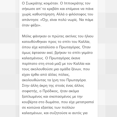
Ο Σωκράτης κοιμόταν. Ο Ιπποκράτης τον
σήκωσε απ’ το κρεβάτι και επέμεινε να πάνε
χωρίς καθυστέρηση. Αλλά ο φιλόσοφος του
απάντησε: «Όχι, είναι πολύ νωρίς. Να πάμε
όταν φέξει».
Μόλις φάνηκαν οι πρώτες ακτίνες του ήλιου
κατευθύνθηκαν προς το σπίτι του Καλλία,
όπου είχε καταλύσει ο Πρωταγόρας. Όταν
όμως έφτασαν εκεί, βρήκαν το σπίτι γεμάτο
καλεσμένους. Ο Πρωταγόρας έκανε
περίπατο στη στοά μαζί με τον Καλλία και
τους ακολουθούσε μια ομάδα ξένων, που
είχαν έρθει από άλλες πόλεις,
ακολουθώντας τα ίχνη του Πρωταγόρα.
Στην άλλη άκρη της στοάς ένας άλλος
σοφιστής, ο Πρόδικος, ήταν ακόμα
ξαπλωμένος και σκεπασμένος με την
κουβέρτα στο δωμάτιο, που είχε μετατραπεί
σε κοιτώνα εξαιτίας των πολλών
καλεσμένων, και συζητούσε κι αυτός για