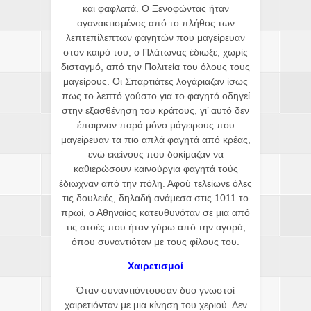
και φαφλατά. Ο Ξενοφώντας ήταν
αγανακτισμένος από το πλήθος των
λεπτεπίλεπτων φαγητών που μαγείρευαν
στον καιρό του, ο Πλάτωνας έδιωξε, χωρίς
δισταγμό, από την Πολιτεία του όλους τους
μαγείρους. Οι Σπαρτιάτες λογάριαζαν ίσως
πως το λεπτό γούστο για το φαγητό οδηγεί
στην εξασθένηση του κράτους, γι’ αυτό δεν
έπαιρναν παρά μόνο μάγειρους που
μαγείρευαν τα πιο απλά φαγητά από κρέας,
ενώ εκείνους που δοκίμαζαν να
καθιερώσουν καινούργια φαγητά τούς
έδιωχναν από την πόλη. Αφού τελείωνε όλες
τις δουλειές, δηλαδή ανάμεσα στις 1011 το
πρωί, ο Αθηναίος κατευθυνόταν σε μια από
τις στοές που ήταν γύρω από την αγορά,
όπου συναντιόταν με τους φίλους του.
Χαιρετισμοί
Όταν συναντιόντουσαν δυο γνωστοί
χαιρετιόνταν με μια κίνηση του χεριού. Δεν