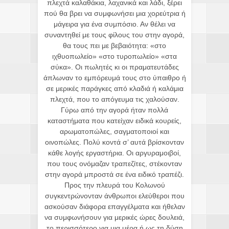
πλεχτά καλαθάκια, λαχανικά και λάδι, ξέρει
πού θα βρει να συμφωνήσει μια χορεύτρια ή
μάγειρα για ένα συμπόσιο. Αν θέλει να
συναντηθεί με τους φίλους του στην αγορά,
θα τους πει με βεβαιότητα: «στο
ιχθυοπωλείο» «στο τυροπωλείο» «στα
σύκα». Οι πωλητές κι οι πραματευτάδες
άπλωναν το εμπόρευμά τους στο ύπαιθρο ή
σε μερικές παράγκες από κλαδιά ή καλάμια
πλεχτά, που το απόγευμα τις χαλούσαν.
Γύρω από την αγορά ήταν πολλά
καταστήματα που κατείχαν ειδικά κουρείς,
αρωματοπώλες, σαγματοποιοί και
οινοπώλες. Πολύ κοντά σ’ αυτά βρίσκονταν
κάθε λογής εργαστήρια. Οι αργυραμοιβοί,
που τους ονόμαζαν τραπεζίτες, στέκονταν
στην αγορά μπροστά σε ένα ειδικό τραπέζι.
Προς την πλευρά του Κολωνού
συγκεντρώνονταν άνθρωποι ελεύθεροι που
ασκούσαν διάφορα επαγγέλματα και ήθελαν
να συμφωνήσουν για μερικές ώρες δουλειά,
το περισσότερο για μια μέρα ή ως τη δύση