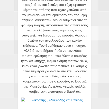
τροχό, όταν κατά καλή του τύχη έφτασαν
κάμποσοι οπλίτες που είχαν γλιτώσει από
το μακελειό και επιβεβαίωσαν την τρομερή
αλήθεια. Αναστατωμένοι οι Αθηναίοι από τη
φοβερή είδηση, σκόρπισαν στα σπίτια τους
για να κλάψουν τους χαμένους τους
συγγενείς και ξέχασαν τον κουρέα. Άφησαν
δεμένο τον αγγελιοφόρο των κακών
ειδήσεων. Τον θυμήθηκαν αργά τη νύχτα.
Αλλά όταν ο δήμιος ήρθε να τον λύσει, η
πρώτη ερώτηση που του έθεσε ο κουρέας
ήταν αν υπήρχε, Καμιά είδηση για τον Νικία,
κι αν είναι γνωστό πως πέθανε. Οι κουρείς
ήταν ενήμεροι για όλα τα νέα και μιλούσαν
για τα πάντα. «Πώς θέλετε να σας
κουρέψω;», ρώτησε ο κουρέας το Βασιλιά
της Μακεδονίας Αρχέλαο. «χωρίς πολλές
κουβέντες», απάντησε ο Βασιλιάς.