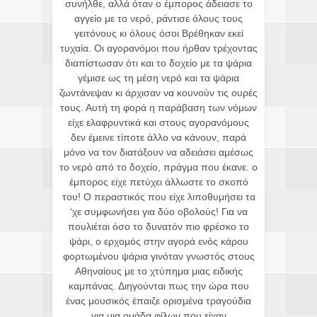
συνήλθε, αλλά όταν ο έμπορος άδειασε το
αγγείο με το νερό, ράντισε όλους τους
γειτόνους κι όλους όσοι Βρέθηκαν εκεί
τυχαία. Οι αγορανόμοι που ήρθαν τρέχοντας
διαπίστωσαν ότι και το δοχείο με τα ψάρια
γέμισε ως τη μέση νερό και τα ψάρια
ζωντάνεψαν κι άρχισαν να κουνούν τις ουρές
τους. Αυτή τη φορά η παράβαση των νόμων
είχε ελαφρυντικά και στους αγορανόμους
δεν έμεινε τίποτε άλλο να κάνουν, παρά
μόνο να τον διατάξουν να αδειάσει αμέσως
το νερό από το δοχείο, πράγμα που έκανε. ο
έμπορος είχε πετύχει άλλωστε το σκοπό
του! Ο περαστικός που είχε λιποθυμήσει τα
‘χε συμφωνήσει για δύο οβολούς! Για να
πουλιέται όσο το δυνατόν πιο φρέσκο το
ψάρι, ο ερχομός στην αγορά ενός κάρου
φορτωμένου ψάρια γινόταν γνωστός στους
Αθηναίους με το χτύπημα μιας ειδικής
καμπάνας. Διηγούνται πως την ώρα που
ένας μουσικός έπαιζε ορισμένα τραγούδια
για μια ομάδα φίλων που είχαν