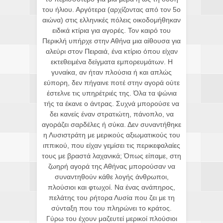
του ήλιου. Αργότερα (αρχίζοντας από τον 5ο
αιώνα) στις ελληνικές πόλεις οικοδομήθηκαν
ειδικά κτίρια για αγορές. Τον καιρό του
Περικλή υπήρχε στην Αθήνα μια αίθουσα για
αλεύρι στον Πειραιά, ένα κτίριο όπου είχαν
εκτεθειμένα δείγματα εμπορευμάτων. Η
γυναίκα, αν ήταν πλούσια ή και απλώς
εύπορη, δεν πήγαινε ποτέ στην αγορά ούτε
έστελνε τις υπηρέτριές της. Όλα τα ψώνια
τής τα έκανε ο άντρας. Συχνά μπορούσε να
δει κανείς έναν στρατιώτη, πάνοπλο, να
αγοράζει σαρδέλες ή σύκα. Δεν συναντήθηκε
η Λυσιστράτη με μερικούς αξιωματικούς του
ιππικού, που είχαν γεμίσει τις περικεφαλαίες
τους με βραστά λαχανικά; Όπως είπαμε, στη
ζωηρή αγορά της Αθήνας μπορούσαν να
συναντηθούν κάθε λογής άνθρωποι,
πλούσιοι και φτωχοί. Να ένας ανάπηρος,
πελάτης του ρήτορα Λυσία που ζει με τη
σύνταξη που του πληρώνει το κράτος.
Γύρω του έχουν μαζευτεί μερικοί πλούσιοι