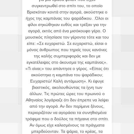
συγκεντρωθεί στο σπίτι του, το οποίο
Βρισκόταν κοντά στην αγορά, ακούστηκε ο
ήχος της καμπάνας του ψαράδικου. .Όλοι οι
φίλοι σηκώθηκαν ευθύς και τρέξαν για την
αγορά, εκτός από ένα μισόκουφο γέρο. Ο
μουσικός πλησίασε τον γέροντα τότε και του
είπε: «Σε ευχαριστώ. Σε ευχαριστώ, είσαι ο
μόνος άνθρωπος που τηρείς τους κανόνες
της καλής συμπεριφοράς και δεν με
εγκατέλειψες στο άκουσμα της καμπάνας».
«Τι είναι;» του απάντησε ο γέρος. «Είπες ότι
ακούστηκε η καμπάνα του ψαράδικου;
Ευχαριστώ! Καλή αντάμωση». Κι έφυγε
βιαστικός, ακολουθώντας τα ίχνη των
άλλων. Τις πρώτες ώρες του πρωινού ο
Αθηναίος λογάριαζε ότι δεν έπρεπε να λείψει
από την αγορά. Αν δεν περίμενε ξένους,
περιοριζόταν να αγοράσει τα συνηθισμένα
τρόφιμα που ο δούλος τα πήγαινε στο σπίτι.
Αν όμως είχε καλεσμένους τα πράγματα
μπερδεύονταν. Τα ψάρια, το κρέας, τα