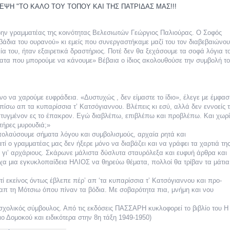
ομοκού.
ΕΨΗ "ΤΟ ΚΑΛΟ ΤΟΥ ΤΟΠΟΥ ΚΑΙ ΤΗΣ ΠΑΤΡΙΔΑΣ ΜΑΣ!!!
το κάψιμο των χωριών της Λίμνης Πλαστήρα από Ιταλούς και
ώην γραμματέας της κοινότητας Βελεσιωτών Γεώργιος Παλιούρας. Ο Σοφός
άδια του ουρανού» κι εμείς που συ
νεργαστήκαμε μαζί του τον διαβεβαιώνο
α του, ήταν εξαιρετικά δραστήριος. Ποτέ δεν θα ξεχάσουμε τα σοφά λόγια τ
α που μπορούμε να κάνουμε» Βέβαια ο ίδιος ακολουθούσε την συμβολή το
 Ελληνίδες με ρίζες απο τον Δομοκό που κυριαρχούν στο Παγκ
ο να χαρούμε ευφράδεια. «Δυστυχώς , δεν είμαστε το ίδιο», έλεγε με έμφασ
ίσω απ τα κυπαρίσσια τ’ Κατσόγιαννου. Βλέπεις κι εσύ, αλλά δεν εννοείς 
ς στο Διαγωνισμό Ιδεών - Hackathon που διοργανώνει η ΑΝ.ΚΑ 
πτυγμένον ες το έπακρον. Εγώ διαβλέπω, επιβλέπω και προβλέπω. Και χωρί
πήρες μυρουδιά;»
απολαύσουμε σήματα λόγου και συμβολισμούς, αρχαία ρητά και
ρωτότυπων ιδεών στους τομείς της περιβαλλοντικής βιωσιμότη
τί ο γραμματέας μας δεν ήξερε μόνο να διαβάζει και να γράφει τα χαρτιά τη
 γι’ αρχάριους. Σκάρωνε μάλιστα δύσλυτα σταυρόλεξα και ευφυή άρθρα και
τώσεων της κλιματικής αλλαγής
χα μια εγκυκλοπαίδεια ΗΛΙΟΣ να θηρεύω θέματα, πολλοί θα τρίβαν τα μάτια
ί εκείνος όντως έβλεπε πέρ’ απ ‘τα κυπαρίσσια τ’ Κατσόγιαννου και προ-
ροπή του Δήμου Δομοκού
απ τη Μότσιω όπου πίναν τα βόδια. Με σοβαρότητα πια, μνήμη και νου
ΡΟΝΙΚΟΥ ΔΙΑΓΩΝΙΣΜΟΥ «ΛΕΙΤΟΥΡΓΙΑ ΒΙΟΚΑ ΧΥΤΑ ΔΟΜΟΚΟ
χολικός σύμβουλος. Από τις εκδόσεις ΠΑΣΣΑΡΗ κυκλοφορεί το βιβλίο του Η
Δομοκού και ειδικότερα στην 8η τάξη 1949-1950)