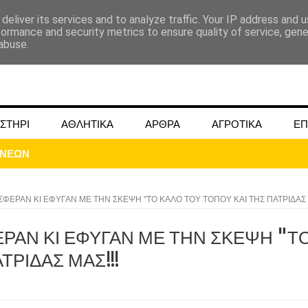
deliver its services and to analyze traffic. Your IP address and 
formance and security metrics to ensure quality of service, gen
abuse.
ΣΤΗΡΙ
ΑΘΛΗΤΙΚΑ
ΑΡΘΡΑ
ΑΓΡΟΤΙΚΑ
ΕΠ
ΣΦΕΡΑΝ ΚΙ ΕΦΥΓΑΝ ΜΕ ΤΗΝ ΣΚΕΨΗ "ΤΟ ΚΑΛΟ ΤΟΥ ΤΟΠΟΥ ΚΑΙ ΤΗΣ ΠΑΤΡΙΔΑΣ
ΡΑΝ ΚΙ ΕΦΥΓΑΝ ΜΕ ΤΗΝ ΣΚΕΨΗ "Τ
ΜΟΚΟΥ ΓΙΑ ΜΑΙΟ ΚΑΙ ΙΟΥΝΙΟ 2024
ΤΡΙΔΑΣ ΜΑΣ!!!
ωάννου στην Ομβριακή Δομοκού την 1η Δεκέμβρη 1942