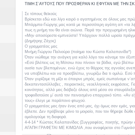
Δύο νέα μηχανήμτα στο Δήμο Δ
ΤΙΜΗ Σ΄ΑΥΤΟΥΣ ΠΟΥ ΠΡΟΣΦΕΡΑΝ ΚΙ ΕΦΥΓΑΝ ΜΕ ΤΗΝ ΣΚ
ΝΟΕΜΒΡΙΟΣ 1943 80 χρόνια από 
Σε τόπους θεϊκούς
Βρίσκεται εδώ και λίγο καιρό ο αγαπημένος σε όλους μας πρ
Μπάρμπα-Γιώργης μας κοιτά με περισσότερη αγάπη απ «τα λιβ
κατακτητές
πως η μνήμη του θα είναι αιώνια. Παρά την προχωρημένη ηλικί
«Μην αποσύρεστε-εμπνεύστε! Υπάρχουν πολλά ωραία πράγματ
Αδελφές Αλεξανδρή: Οι τρίδυμες
(Δημήτρης Ζάχος)
Ο γραμματέας μας
Μνήμη Γιώργου Παλιούρα (ποίημα του Κώστα Καλαπανίδα*)
Πρωτάθλημα με την Αυστρία!
Όταν νιώθαμε την ανάγκη για καλό λόγο του κάναμε τον έξυπν
«Εσύ βλέπεις ως τη Μότσιω που πίνουν τα βόδια, εγώ βλέπω π
Ξεκινούν οι αιτήσεις συμμετοχή
ουσία των βλεπομένων, ενώ έχεις το θάρρος της αγνοίας ανε
να υποβλέπω και να προσβλέπω, γνωρίζω δια τι ομιλώ. Εσύ 
Όταν γυρίζαμε τη μίζα κι έπαιρνε μπρός, εμείς σωπαίναμε ν΄
τη διαμόρφωση - επεξεργασία π
δεκαπεντασύλλαβες , πειρακτικές, νεοελληνικές εκφράσεις. Για
κοινότητας, αλλά μας διάβαζε όλους από μέσα σα σταυρόλεξα
ανθεκτικότητας έναντι των επιπ
τροφοδοτούσε μ’ αυτά τον πεινασμένο επαρχιακό τύπο. «Αν εί
τους» έλεγε με παράπονο φτωχού.
Ο γραμματέας μας ήταν ένας από μας, όχι όμως σαν εμάς, γιατ
Συνεδριάζει η οικονομική επιτ
έβλεπε. Δεν πρόβλεψε μόνο το μοιραίο, που τον θήρεψε δώθε 
ομολογούμε τη διαφορά.
ΠΡΟΚΗΡΥΞΗ ΑΝΟΙΚΤΟΥ ΗΛΕΚΤ
4-4-14 * Κώστας Καλαπανίδας (Συγγραφέας, ποιητής, πρώην σ
ΑΓΑΠΗ ΓΡΑΦΕΤΑΙ ΜΕ ΚΙΜΩΛΙΑ ,που αναφέρεται στο Γυμνάσιο 