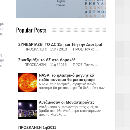
 Γερμανούς
υμε
Popular Posts
ου:
υ.
όσμιο
ΣΥΝΕΔΡΙΑΖΕΙ ΤΟ ΔΣ 15η και 16η την Δευτέρα!
ΠΡΟΣΚΛΗΣΗ: 15η / 2013 ΠΡΟΣ: Τον κο ...
η.
Συνεδριάζει το ΔΣ στο Δομοκό!
την
ΠΡΟΣΚΛΗΣΗ: 11η / 2013 ΠΡΟΣ: Τον κο ...
Α.Ε. με σκοπό
ς
NASA: το ηλεκτρικό μαγνητικό
τας και
πεδίο σύντομα θα μεταστραφεί
ς
NASA: το ηλεκτρικό μαγνητικό πεδίο
σύντομα θα μεταστραφεί Tα δεδομένα των
...
Αντάμωσαν οι Μοναστηριώτες
Αντάμωσαν οι Μοναστηριώτες χθες το
βράδυ στο 16ο Αντάμωμα καταγομένων
απο το Μεγάλο ...
Υ– ΧΥΤΑ»
ΠΡΟΣΚΛΗΣΗ 1η/2013