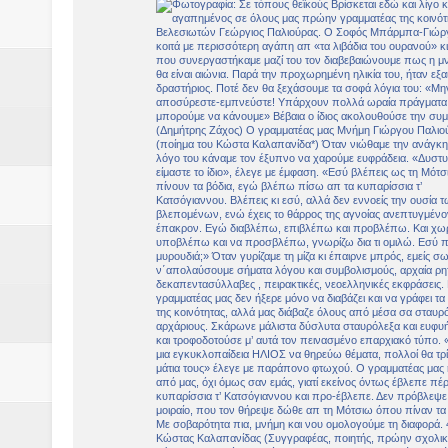
Βάιος Γκανής Δομοκός : Δύο μήν
Επικύρωση των αποτελεσμάτων 
ΔΙΑΚΟΠΕΣ ΡΕΥΜΑΤΟΣ ΣΤΗΝ Δ
ΕΙΔΩΛΙΑ Από ΠΡΟΕΡΝΑ Ναός Δ
ΤΟ ΙΕΡΟ ΤΗΣ ΘΕΑΣ ΔΗΜΗΤΡΑ
H MAXH ΣTO ΝΤΟΜΠΡΟΥΖΗ
Νεομοναστηριώτικα ...Λαϊκή Μαν
Βίντεο του Εφηβικού τμήματος 
ΕΚΔΗΛΩΣΗ ΤΟΥ ΣΥΛΛΟΓΟΥ Γ