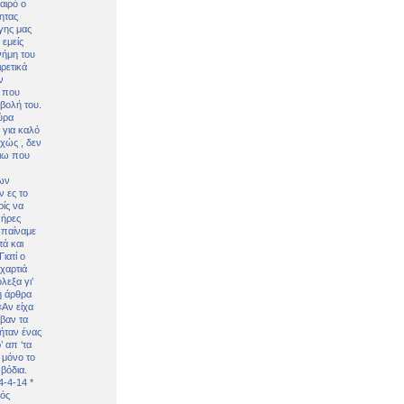
ες μετά τις πλημμύρες και κινδυνεύουμε να ξαναπλημμυρίσουμ
των δημοτικών εκλογών που έλαβαν χώρα την 8η Οκτωβρίου 
ΕΗ
ήμητρας
Σ ΣΤΗΝ ΠΡΟΕΡΝΑ ΣΤΟ ΝΕΟ ΜΟΝΑΣΤΉΡΙ
τεία και έθιμα που χάνονται στον καιρό…
του Επιμορφωτικού στο Λεοντάρι!
ΟΝΕΩΝ