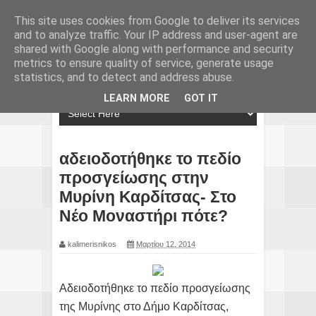
This site uses cookies from Google to deliver its services
and to analyze traffic. Your IP address and user-agent are
shared with Google along with performance and security
metrics to ensure quality of service, generate usage
statistics, and to detect and address abuse.
LEARN MORE
GOT IT
αδειοδοτήθηκε το πεδίο
προσγείωσης στην
Μυρίνη Καρδίτσας- Στο
Νέο Μοναστήρι πότε?
kalimerisnikos
Μαρτίου 12, 2014
Αδειοδοτήθηκε το πεδίο προσγείωσης
της Μυρίνης στο Δήμο Καρδίτσας,