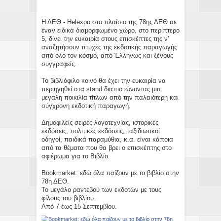
Η ΔΕΘ - Helexpo στο πλαίσιο της 78ης ΔΕΘ σε
έναν ειδικά διαμορφωμένο χώρο, στο περίπτερο
5, δίνει την ευκαιρία στους επισκέπτες της ν’
αναζητήσουν πτυχές της εκδοτικής παραγωγής
από όλο τον κόσμο, από Έλληνως και ξένους
συγγραφείς.
Το βιβλιόφιλο κοινό θα έχει την ευκαιρία να
περιηγηθεί στα stand διαπιστώνοντας μια
μεγάλη ποικιλία τίτλων από την παλαιότερη και
σύγχρονη εκδοτική παραγωγή.
Δημοφιλείς σειρές λογοτεχνίας, ιστορικές
εκδόσεις, πολιτικές εκδόσεις, ταξιδιωτικοί
οδηγοί, παιδικά παραμύθια, κ.α. είναι κάποια
από τα θέματα που θα βρει ο επισκέπτης στο
αφιέρωμα για το Βιβλίο.
Bookmarket: εδώ όλα παίζουν με το βιβλίο στην
78η ΔΕΘ.
Το μεγάλο ραντεβού των εκδοτών με τους
φίλους του βιβλίου.
Από 7 έως 15 Σεπτεμβίου.