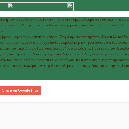
ομοκού.
το κάψιμο των χωριών της Λίμνης Πλαστήρα από Ιταλούς και
πόλη των Φαρσάλων και βρίσκεται πάνω στον αρχαίο δρόμο που συνδέει τη Θεσσα
σε ως ιερό των Νυμφών και του Πάνα. Τα ευρήματά του είναι του 6ου αιώνα π.Χ. Εί
ίς.
βράχου, προς την κορυφή του λόφου. Στη διάρκεια των πρώτων δεκαετιών του 5ου
 Ελληνίδες με ρίζες απο τον Δομοκό που κυριαρχούν στο Παγκ
ρο, ανοίγοντας μέσα στο βράχο διόδους πρόσβασης και φυτεύοντας ένα δασύλλιο, 
ωρείται ως ιερό, όπου ο Πάν, γιος του Ερμή, συναντούσε τις Νύμφες και τον Απόλλω
ς, Χείρων, Ηρακλής). Μια επιγραφή στα δεξιά της εισόδου, δίνει λόγο σε μια θεότη
πίο και προσκαλεί τον περαστικό να αποδώσει τις πρέπουσες τιμές: να προσφέρει
ς στο Διαγωνισμό Ιδεών - Hackathon που διοργανώνει η ΑΝ.ΚΑ 
ς μέσα στο βαρύ κλίμα των εμφυλίων πολέμων που ταλανίζουν εκείνη την περίοδο
ρωτότυπων ιδεών στους τομείς της περιβαλλοντικής βιωσιμότη
Share on Google Plus
τώσεων της κλιματικής αλλαγής
ροπή του Δήμου Δομοκού
ΡΟΝΙΚΟΥ ΔΙΑΓΩΝΙΣΜΟΥ «ΛΕΙΤΟΥΡΓΙΑ ΒΙΟΚΑ ΧΥΤΑ ΔΟΜΟΚΟ