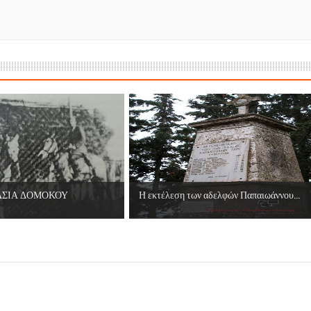
ες μετά τις πλημμύρες και κινδυνεύουμε να ξαναπλημμυρίσουμ
των δημοτικών εκλογών που έλαβαν χώρα την 8η Οκτωβρίου 
ΕΗ
ήμητρας
Σ ΣΤΗΝ ΠΡΟΕΡΝΑ ΣΤΟ ΝΕΟ ΜΟΝΑΣΤΉΡΙ
τεία και έθιμα που χάνονται στον καιρό…
ΑΣΙΑ ΔΟΜΟΚΟΥ
Η εκτέλεση των αδελφών Παπαιωάννου...
του Επιμορφωτικού στο Λεοντάρι!
ΟΝΕΩΝ