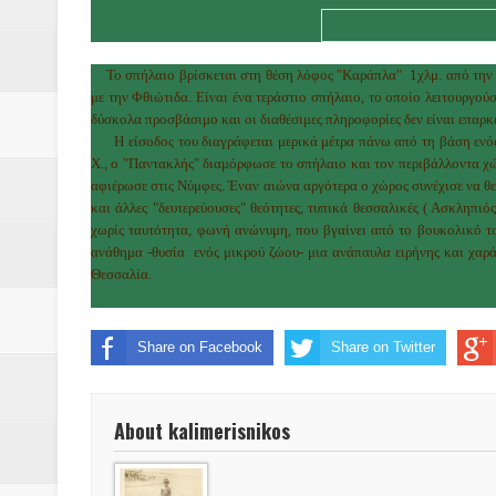
Δύο νέα μηχανήμτα στο Δήμο Δ
ΝΟΕΜΒΡΙΟΣ 1943 80 χρόνια από 
Το σπήλαιο βρίσκεται στη θέση λόφος "Καράπλα" 1χλμ. από την 
με την Φθιώτιδα. Είναι ένα τεράστιο σπήλαιο, το οποίο λειτουργού
κατακτητές
δύσκολα προσβάσιμο και οι διαθέσιμες πληροφορίες δεν είναι επαρκε
Η είσοδος του διαγράφεται μερικά μέτρα πάνω από τη βάση ενός 
Αδελφές Αλεξανδρή: Οι τρίδυμες
Χ., ο "Παντακλής" διαμόρφωσε το σπήλαιο και τον περιβάλλοντα χώ
αφιέρωσε στις Νύμφες. Έναν αιώνα αργότερα ο χώρος συνέχισε να θε
Πρωτάθλημα με την Αυστρία!
και άλλες "δευτερεύουσες" θεότητες, τυπικά θεσσαλικές ( Ασκληπιό
χωρίς ταυτότητα, φωνή ανώνυμη, που βγαίνει από το βουκολικό το
Ξεκινούν οι αιτήσεις συμμετοχή
ανάθημα -θυσία ενός μικρού ζώου- μια ανάπαυλα ειρήνης και χαρά
Θεσσαλία.
τη διαμόρφωση - επεξεργασία π
Share on Facebook
Share on Twitter
ανθεκτικότητας έναντι των επιπ
Συνεδριάζει η οικονομική επιτ
About kalimerisnikos
ΠΡΟΚΗΡΥΞΗ ΑΝΟΙΚΤΟΥ ΗΛΕΚΤ