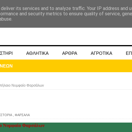
deliver its services and to analyze traffic. Your IP address and 
formance and security metrics to ensure quality of service, gen
abuse.
ΣΤΗΡΙ
ΑΘΛΗΤΙΚΑ
ΑΡΘΡΑ
ΑΓΡΟΤΙΚΑ
ΕΠ
πήλαιο Νυμφαίο Φαρσάλων
ΜΟΚΟΥ ΓΙΑ ΜΑΙΟ ΚΑΙ ΙΟΥΝΙΟ 2024
ΙΣΤΟΡΙΑ
,
ΦΑΡΣΑΛΑ
ωάννου στην Ομβριακή Δομοκού την 1η Δεκέμβρη 1942
ο Νυμφαίο Φαρσάλων