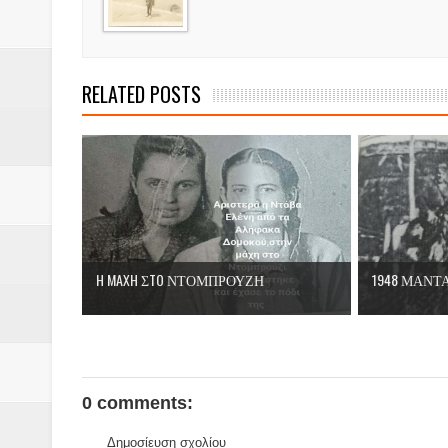
Βάιος Γκανής Δομοκός : Δύο μήν
Επικύρωση των αποτελεσμάτων 
RELATED POSTS
ΔΙΑΚΟΠΕΣ ΡΕΥΜΑΤΟΣ ΣΤΗΝ Δ
ΕΙΔΩΛΙΑ Από ΠΡΟΕΡΝΑ Ναός Δ
ΤΟ ΙΕΡΟ ΤΗΣ ΘΕΑΣ ΔΗΜΗΤΡΑ
H MAXH ΣTO ΝΤΟΜΠΡΟΥΖΗ
Νεομοναστηριώτικα ...Λαϊκή Μαν
H MAXH ΣTO ΝΤΟΜΠΡΟΥΖΗ
1948 ΜΑΝΤ
Βίντεο του Εφηβικού τμήματος 
ΕΚΔΗΛΩΣΗ ΤΟΥ ΣΥΛΛΟΓΟΥ Γ
0 comments:
Δημοσίευση σχολίου