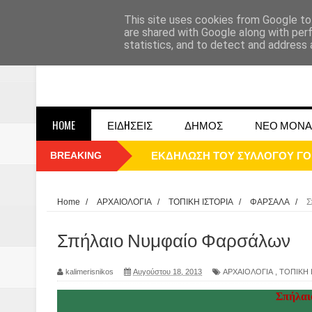
This site uses cookies from Google to 
are shared with Google along with per
statistics, and to detect and address 
HOME
ΕΙΔHΣΕΙΣ
ΔΗΜΟΣ
ΝΕΟ ΜΟΝΑ
BREAKING
ΠΑΡΕ΄ΛΑΣΗ 25ΗΣ 2025
ΚΑΛΗ ΧΡΟΝΙΑ 2025
Home
/
ΑΡΧΑΙΟΛΟΓΙΑ
/
ΤΟΠΙΚΗ ΙΣΤΟΡΙΑ
/
ΦΑΡΣΑΛΑ
/
Σ
1948 ΜΑΝΤΑΣΙΑ ΔΟΜΟΚΟΥ
Σπήλαιο Νυμφαίο Φαρσάλων
ΟΙ ΕΚΔΗΛΩΣΕΙΣ ΤΟΥ ΔΗΜΟΥ ΔΟ
kalimerisnikos
Αυγούστου 18, 2013
ΑΡΧΑΙΟΛΟΓΙΑ
,
ΤΟΠΙΚΗ 
Η εκτέλεση των αδελφών Παπαι
Σπήλαι