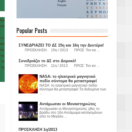
 Γερμανούς
λία
ναι
Popular Posts
 π.
όσμιο
που
ΣΥΝΕΔΡΙΑΖΕΙ ΤΟ ΔΣ 15η και 16η την Δευτέρα!
να,
ΠΡΟΣΚΛΗΣΗ: 15η / 2013 ΠΡΟΣ: Τον κο ...
τα,
Συνεδριάζει το ΔΣ στο Δομοκό!
 το
ΠΡΟΣΚΛΗΣΗ: 11η / 2013 ΠΡΟΣ: Τον κο ...
Α.Ε. με σκοπό
 τη
NASA: το ηλεκτρικό μαγνητικό
τας και
πεδίο σύντομα θα μεταστραφεί
NASA: το ηλεκτρικό μαγνητικό πεδίο
σύντομα θα μεταστραφεί Tα δεδομένα των
...
Αντάμωσαν οι Μοναστηριώτες
Αντάμωσαν οι Μοναστηριώτες χθες το
βράδυ στο 16ο Αντάμωμα καταγομένων
απο το Μεγάλο ...
Υ– ΧΥΤΑ»
ΠΡΟΣΚΛΗΣΗ 1η/2013