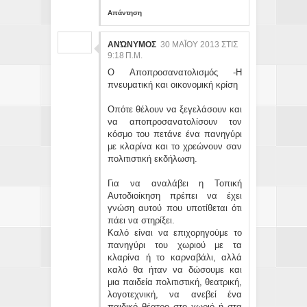
Απάντηση
ΑΝΏΝΥΜΟΣ
30 ΜΑΪ́ΟΥ 2013 ΣΤΙΣ 9:
18 Π.Μ.
Ο Αποπροσανατολισμός -Η
πνευματική και οικονομική κρίση
Οπότε θέλουν να ξεγελάσουν και
να αποπροσανατολίσουν τον
κόσμο του πετάνε ένα πανηγύρι
με κλαρίνα και το χρεώνουν σαν
πολιτιστική εκδήλωση.
Για να αναλάβει η Τοπική
Αυτοδιοίκηση πρέπει να έχει
γνώση αυτού που υποτίθεται ότι
πάει να στηρίξει.
Καλό είναι να επιχορηγούμε το
πανηγύρι του χωριού με τα
κλαρίνα ή το καρναβάλι, αλλά
καλό θα ήταν να δώσουμε και
μια παιδεία πολιτιστική, θεατρική,
λογοτεχνική, να ανεβεί ένα
παιδικό θέατρο στο χωριό ή στα