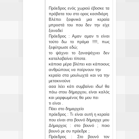
Πρόεδρος ενός χωριού έβοσκε τα
πρόβατα του στο ορος κασιδιάρη
Βλέπει ξαφνικά μια κεραία
μπροστά του που δεν την είχε
ξαναδεί
Πρόεδρος : Αμαν αμαν τι είναι
τούτο δω το πράμα !!!!, πως
ξεφύτρωσε εδώ;
το ψάχνει το ξαναψάχνει δεν
καταλαβαίνει τίποτα.
κάποια μέρα βλέπει και κάποιους
ανθρώπους να παίρνουν την
κεραία στα μουλωχτά και να την
μετακινούνε
ααα λέει κάτι συμβαίνει ιδω! θα
πάω στου δήμαρχου, είναι καλός
και μορφωμένος θα μου πει
τι είναι .
Πάει στο δημαρχείο
πρόεδρος : Τι είναι αυτή η κεραία
που είναι στο βουνό δήμαρχε μου
Δήμαρχος : στο βουνό ; ποιο
βουνό ρε συ πρόεδρε ;
Πρόεδρος : Στο βουνό τον