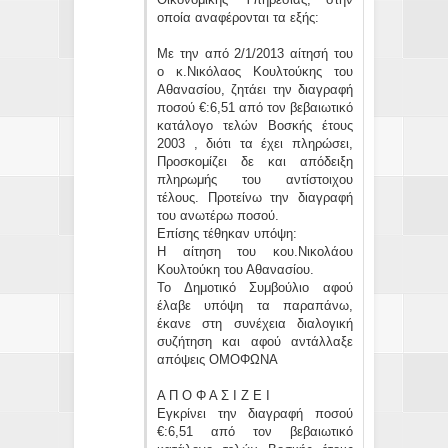
οποία αναφέρονται τα εξής:
Με την από 2/1/2013 αίτησή του
ο κ.Νικόλαος Κουλτούκης του
Αθανασίου, ζητάει την διαγραφή
ποσού €:6,51 από τον βεβαιωτικό
κατάλογο τελών Βοσκής έτους
2003 , διότι τα έχει πληρώσει,
Προσκομίζει δε και απόδειξη
πληρωμής του αντίστοιχου
τέλους. Προτείνω την διαγραφή
του ανωτέρω ποσού.
Επίσης τέθηκαν υπόψη:
Η αίτηση του κου.Νικολάου
Κουλτούκη του Αθανασίου.
Το Δημοτικό Συμβούλιο αφού
έλαβε υπόψη τα παραπάνω,
έκανε στη συνέχεια διαλογική
συζήτηση και αφού αντάλλαξε
απόψεις ΟΜΟΦΩΝΑ
Α Π Ο Φ Α Σ Ι Ζ Ε Ι
Εγκρίνει την διαγραφή ποσού
€:6,51 από τον βεβαιωτικό