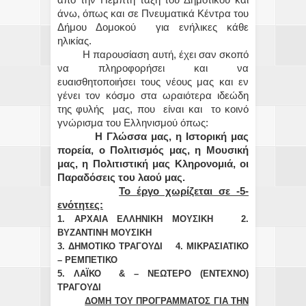
από την Πέμπτη τάξη του Δημοτικού και
άνω, όπως και σε Πνευματικά Κέντρα του
Δήμου Δομοκού για ενήλικες κάθε
ηλικίας.
Η παρουσίαση αυτή, έχει σαν σκοπό
να πληροφορήσει και να
ευαισθητοποιήσει τους νέους μας και εν
γένει τον κόσμο στα ωραιότερα ιδεώδη
της φυλής μας, που είναι και το κοινό
γνώρισμα του Ελληνισμού όπως:
Η Γλώσσα μας, η Ιστορική μας
πορεία, ο Πολιτισμός μας, η Μουσική
μας, η Πολιτιστική μας Κληρονομιά, οι
Παραδόσεις του λαού μας.
Το έργο χωρίζεται σε -5-
ενότητες:
1. ΑΡΧΑΙΑ ΕΛΛΗΝΙΚΗ ΜΟΥΣΙΚΗ 2.
ΒΥΖΑΝΤΙΝΗ ΜΟΥΣΙΚΗ
3. ΔΗΜΟΤΙΚΟ ΤΡΑΓΟΥΔΙ 4. ΜΙΚΡΑΣΙΑΤΙΚΟ
– ΡΕΜΠΕΤΙΚΟ
5. ΛΑΪΚΟ & – ΝΕΩΤΕΡΟ (ΕΝΤΕΧΝΟ)
ΤΡΑΓΟΥΔΙ
ΔΟΜΗ ΤΟΥ ΠΡΟΓΡΑΜΜΑΤΟΣ ΓΙΑ ΤΗΝ