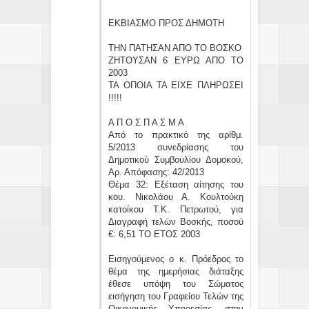
ΕΚΒΙΑΣΜΟ ΠΡΟΣ ΔΗΜΟΤΗ
ΤΗΝ ΠΑΤΗΣΑΝ ΑΠΟ ΤΟ ΒΟΣΚΟ
ΖΗΤΟΥΣΑΝ 6 ΕΥΡΩ ΑΠΟ ΤΟ
2003
ΤΑ ΟΠΟΙΑ ΤΑ ΕΙΧΕ ΠΛΗΡΩΣΕΙ
!!!!!
Α Π Ο Σ Π Α Σ Μ Α
Από το πρακτικό της αρίθμ.
5/2013 συνεδρίασης του
Δημοτικού Συμβουλίου Δομοκού,
Αρ. Απόφασης: 42/2013
Θέμα 32: Εξέταση αίτησης του
κου. Νικολάου Α. Κουλτούκη
κατοίκου Τ.Κ. Πετρωτού, για
Διαγραφή τελών Βοσκής, ποσού
€: 6,51 ΤΟ ΕΤΟΣ 2003
Εισηγούμενoς ο κ. Πρόεδρος το
θέμα της ημερήσιας διάταξης
έθεσε υπόψη του Σώματος
εισήγηση του Γραφείου Τελών της
Οικονομικής Υπηρεσίας, στην