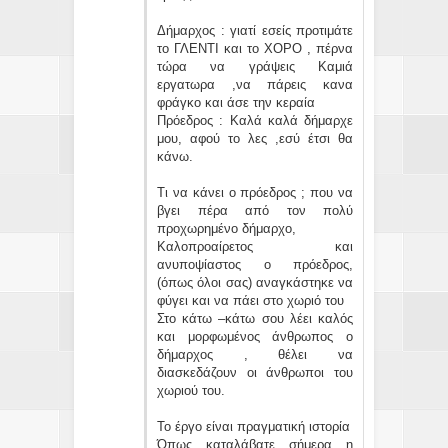
Δήμαρχος : γιατί εσείς προτιμάτε
το ΓΛΕΝΤΙ και το ΧΟΡΟ , πέρνα
τώρα να γράψεις Καμιά
εργατωρα ,να πάρεις κανα
φράγκο και άσε την κεραία
Πρόεδρος : Καλά καλά δήμαρχε
μου, αφού το λες ,εσύ έτσι θα
κάνω.
Τι να κάνει ο πρόεδρος ; που να
βγει πέρα από τον πολύ
προχωρημένο δήμαρχο,
Καλοπροαίρετος και
ανυποψίαστος ο πρόεδρος,
(όπως όλοι σας) αναγκάστηκε να
φύγει και να πάει στο χωριό του
Στο κάτω –κάτω σου λέει καλός
και μορφωμένος άνθρωπος ο
δήμαρχος , θέλει να
διασκεδάζουν οι άνθρωποι του
χωριού του.
Το έργο είναι πραγματική ιστορία
Όπως καταλάβατε σήμερα η