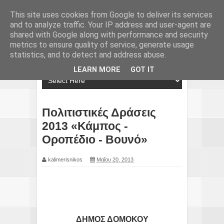
This site uses cookies from Google to deliver its services
and to analyze traffic. Your IP address and user-agent are
shared with Google along with performance and security
metrics to ensure quality of service, generate usage
statistics, and to detect and address abuse.
LEARN MORE
GOT IT
Πολιτιστικές Δράσεις
2013 «Κάμπος -
Οροπέδιο - Βουνό»
kalimerisnikos
Μαΐου 20, 2013
ΔΗΜΟΣ ΔΟΜΟΚΟΥ