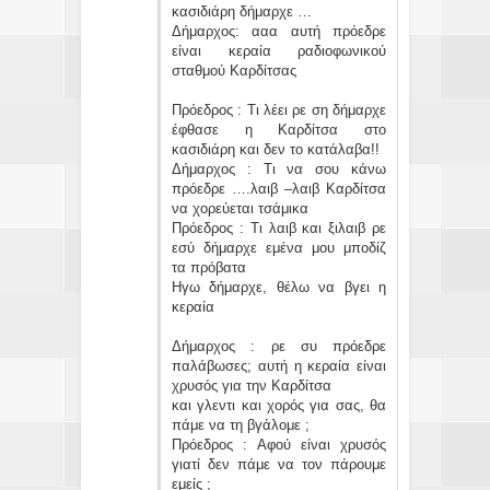
κασιδιάρη δήμαρχε …
Δήμαρχος: ααα αυτή πρόεδρε
είναι κεραία ραδιοφωνικού
σταθμού Καρδίτσας
Πρόεδρος : Τι λέει ρε ση δήμαρχε
έφθασε η Καρδίτσα στο
κασιδιάρη και δεν το κατάλαβα!!
Δήμαρχος : Τι να σου κάνω
πρόεδρε ….λαιβ –λαιβ Καρδίτσα
να χορεύεται τσάμικα
Πρόεδρος : Τι λαιβ και ξιλαιβ ρε
εσύ δήμαρχε εμένα μου μποδίζ
τα πρόβατα
Hγω δήμαρχε, θέλω να βγει η
κεραία
Δήμαρχος : ρε συ πρόεδρε
παλάβωσες; αυτή η κεραία είναι
χρυσός για την Καρδίτσα
και γλεντι και χορός για σας, θα
πάμε να τη βγάλομε ;
Πρόεδρος : Αφού είναι χρυσός
γιατί δεν πάμε να τον πάρουμε
εμείς ;