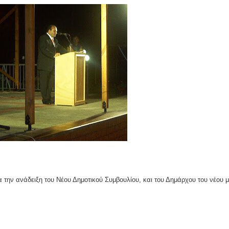
ομοκού.
το κάψιμο των χωριών της Λίμνης Πλαστήρα από Ιταλούς και
 Ελληνίδες με ρίζες απο τον Δομοκό που κυριαρχούν στο Παγκ
ς στο Διαγωνισμό Ιδεών - Hackathon που διοργανώνει η ΑΝ.ΚΑ 
ρωτότυπων ιδεών στους τομείς της περιβαλλοντικής βιωσιμότη
τώσεων της κλιματικής αλλαγής
 την ανάδειξη του Νέου Δημοτικού Συμβουλίου, και του Δημάρχου του νέου 
ροπή του Δήμου Δομοκού
ΡΟΝΙΚΟΥ ΔΙΑΓΩΝΙΣΜΟΥ «ΛΕΙΤΟΥΡΓΙΑ ΒΙΟΚΑ ΧΥΤΑ ΔΟΜΟΚΟ