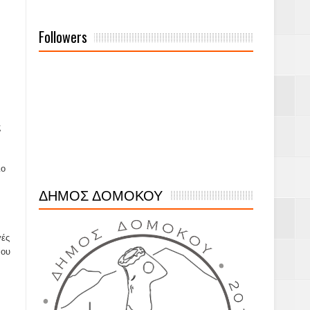
Followers
ς
ιο
ΔΗΜΟΣ ΔΟΜΟΚΟΥ
γές
νου