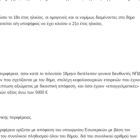
ι το 18ο έτος ηλικίας, οι ομογενείς και οι νομίμως διαμένοντες στο δήμο
είται ο/η υποψήφιος να έχει κλείσει ο 21ο έτος ηλικίας.
ριφέρεια, όσοι κατά το τελευταίο 18μηνο διετέλεσαν γενικοί διευθυντές ΝΠ
ν που σχετίζονται με τον δήμο, στελέχη κεφαλαιουχικών εταιρειών που έχου
 έκπτωση αξιώματος με δικαστική απόφαση, και όσοι έχουν «επαγγελματικές»
ιών αξίας άνω των 5000 €.
ικής περιφέρειας.
ριφέρεια ορίζεται με απόφαση του υπουργείου Εσωτερικών με βάση τον
 του συνολικού πληθυσμού όλου του δήμου, διά του συνολικού αριθμού των