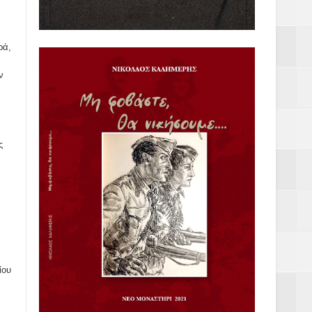
ρά,
ν
ς
ίου