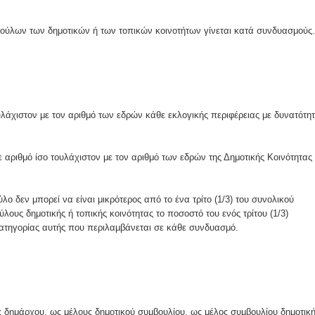
ες μετά τις πλημμύρες και κινδυνεύουμε να ξαναπλημμυρίσουμ
ούλων των δημοτικών ή των τοπικών κοινοτήτων γίνεται κατά συνδυασμούς.
των δημοτικών εκλογών που έλαβαν χώρα την 8η Οκτωβρίου 
ΕΗ
ήμητρας
υλάχιστον με τον αριθμό των εδρών κάθε εκλογικής περιφέρειας με δυνατότη
Σ ΣΤΗΝ ΠΡΟΕΡΝΑ ΣΤΟ ΝΕΟ ΜΟΝΑΣΤΉΡΙ
 αριθμό ίσο τουλάχιστον με τον αριθμό των εδρών της Δημοτικής Κοινότητας
τεία και έθιμα που χάνονται στον καιρό…
δεν μπορεί να είναι μικρότερος από το ένα τρίτο (1/3) του συνολικού
ους δημοτικής ή τοπικής κοινότητας το ποσοστό του ενός τρίτου (1/3)
του Επιμορφωτικού στο Λεοντάρι!
κατηγορίας αυτής που περιλαμβάνεται σε κάθε συνδυασμό.
ΟΝΕΩΝ
ς δημάρχου, ως μέλους δημοτικού συμβουλίου, ως μέλος συμβουλίου δημοτικ