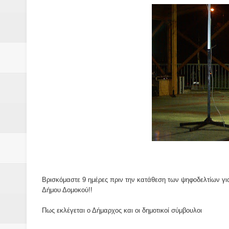
Δύο νέα μηχανήμτα στο Δήμο Δ
ΝΟΕΜΒΡΙΟΣ 1943 80 χρόνια από 
κατακτητές
Αδελφές Αλεξανδρή: Οι τρίδυμες
Πρωτάθλημα με την Αυστρία!
Ξεκινούν οι αιτήσεις συμμετοχή
τη διαμόρφωση - επεξεργασία π
ανθεκτικότητας έναντι των επιπ
Βρισκόμαστε 9 ημέρες πριν την κατάθεση των ψηφοδελτίων για
Συνεδριάζει η οικονομική επιτ
Δήμου Δομοκού!!
ΠΡΟΚΗΡΥΞΗ ΑΝΟΙΚΤΟΥ ΗΛΕΚΤ
Πως εκλέγεται ο Δήμαρχος και οι δημοτικοί σύμβουλοι