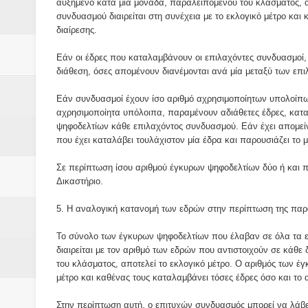
αυξημένο κατά μία μονάδα, παραλειπόμενου του κλάσματος, α
συνδυασμού διαιρείται στη συνέχεια με το εκλογικό μέτρο και 
διαίρεσης.
Εάν οι έδρες που καταλαμβάνουν οι επιλαχόντες συνδυασμοί, 
διάθεση, όσες απομένουν διανέμονται ανά μία μεταξύ των ε
Εάν συνδυασμοί έχουν ίσο αριθμό αχρησιμοποίητων υπολοίπων
αχρησιμοποίητα υπόλοιπα, παραμένουν αδιάθετες έδρες, κατα
ψηφοδελτίων κάθε επιλαχόντος συνδυασμού. Εάν έχει απομείν
που έχει καταλάβει τουλάχιστον μία έδρα και παρουσιάζει το
Σε περίπτωση ίσου αριθμού έγκυρων ψηφοδελτίων δύο ή και 
Δικαστήριο.
5. Η αναλογική κατανομή των εδρών στην περίπτωση της παρα
Το σύνολο των έγκυρων ψηφοδελτίων που έλαβαν σε όλα τα εκ
διαιρείται με τον αριθμό των εδρών που αντιστοιχούν σε κάθε
του κλάσματος, αποτελεί το εκλογικό μέτρο. Ο αριθμός των έ
μέτρο και καθένας τους καταλαμβάνει τόσες έδρες όσο και το α
Στην περίπτωση αυτή, ο επιτυχών συνδυασμός μπορεί να λάβε