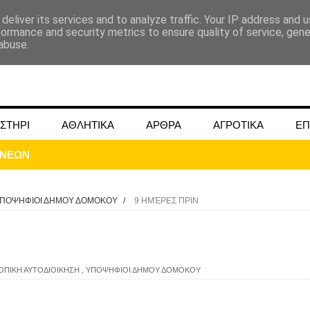
deliver its services and to analyze traffic. Your IP address and 
formance and security metrics to ensure quality of service, gen
abuse.
ΣΤΗΡΙ
ΑΘΛΗΤΙΚΑ
ΑΡΘΡΑ
ΑΓΡΟΤΙΚΑ
ΕΠ
ΠΟΨΗΦΙΟΙ ΔΗΜΟΥ ΔΟΜΟΚΟΥ
/
9 ΗΜΈΡΕΣ ΠΡΙΝ
ΜΟΚΟΥ ΓΙΑ ΜΑΙΟ ΚΑΙ ΙΟΥΝΙΟ 2024
ΟΠΙΚΗ ΑΥΤΟΔΙΟΙΚΗΣΗ
,
ΥΠΟΨΗΦΙΟΙ ΔΗΜΟΥ ΔΟΜΟΚΟΥ
ωάννου στην Ομβριακή Δομοκού την 1η Δεκέμβρη 1942