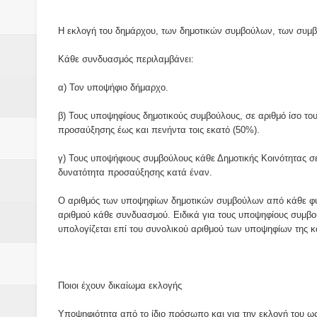
Βάιος Γκανής Δομοκός : Δύο μήν
Η εκλογή του δημάρχου, των δημοτικών συμβούλων, των συμβ
Επικύρωση των αποτελεσμάτων 
Κάθε συνδυασμός περιλαμβάνει:
ΔΙΑΚΟΠΕΣ ΡΕΥΜΑΤΟΣ ΣΤΗΝ Δ
α) Τον υποψήφιο δήμαρχο.
ΕΙΔΩΛΙΑ Από ΠΡΟΕΡΝΑ Ναός Δ
β) Τους υποψηφίους δημοτικούς συμβούλους, σε αριθμό ίσο το
ΤΟ ΙΕΡΟ ΤΗΣ ΘΕΑΣ ΔΗΜΗΤΡΑ
προσαύξησης έως και πενήντα τοις εκατό (50%).
γ) Τους υποψήφιους συμβούλους κάθε Δημοτικής Κοινότητας σε
H MAXH ΣTO ΝΤΟΜΠΡΟΥΖΗ
δυνατότητα προσαύξησης κατά έναν.
Νεομοναστηριώτικα ...Λαϊκή Μαν
Ο αριθμός των υποψηφίων δημοτικών συμβούλων από κάθε φύλο 
αριθμού κάθε συνδυασμού. Ειδικά για τους υποψηφίους συμβούλ
Βίντεο του Εφηβικού τμήματος 
υπολογίζεται επί του συνολικού αριθμού των υποψηφίων της 
ΕΚΔΗΛΩΣΗ ΤΟΥ ΣΥΛΛΟΓΟΥ Γ
Ποιοι έχουν δικαίωμα εκλογής
Υποψηφιότητα από το ίδιο πρόσωπο και για την εκλογή του ω