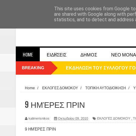
This site uses cookies from Google to 
are shared with Google along with per
statistics, and to detect and address 
HOME
ΕΙΔHΣΕΙΣ
ΔΗΜΟΣ
ΝΕΟ ΜΟΝΑ
BREAKING
ΠΑΡΕ΄ΛΑΣΗ 25ΗΣ 2025
ΚΑΛΗ ΧΡΟΝΙΑ 2025
Home
/
ΕΚΛΟΓΕΣ ΔΟΜΟΚΟΥ
/
ΤΟΠΙΚΗ ΑΥΤΟΔΙΟΙΚΗΣΗ
/
Υ
1948 ΜΑΝΤΑΣΙΑ ΔΟΜΟΚΟΥ
9 ΗΜΈΡΕΣ ΠΡΙΝ
ΟΙ ΕΚΔΗΛΩΣΕΙΣ ΤΟΥ ΔΗΜΟΥ ΔΟ
kalimerisnikos
Οκτωβρίου 09, 2010
ΕΚΛΟΓΕΣ ΔΟΜΟΚΟΥ
,
Τ
Η εκτέλεση των αδελφών Παπαι
9 ΗΜΈΡΕΣ ΠΡΙΝ