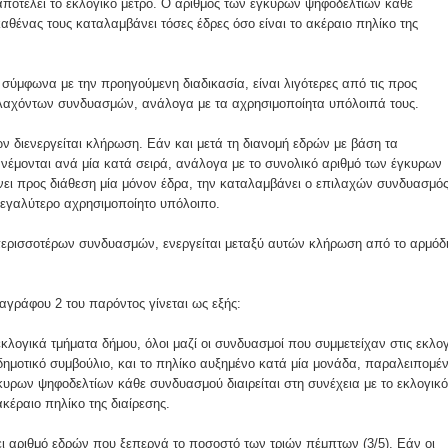
ποτελεί το εκλογικό μέτρο. Ο αριθμός των έγκυρων ψηφοδελτίων κάθε
καθένας τους καταλαμβάνει τόσες έδρες όσο είναι το ακέραιο πηλίκο της
σύμφωνα με την προηγούμενη διαδικασία, είναι λιγότερες από τις προς
πιλαχόντων συνδυασμών, ανάλογα με τα αχρησιμοποίητα υπόλοιπά τους.
 διενεργείται κλήρωση. Εάν και μετά τη διανομή εδρών με βάση τα
νέμονται ανά μία κατά σειρά, ανάλογα με το συνολικό αριθμό των έγκυρων
ει προς διάθεση μία μόνον έδρα, την καταλαμβάνει ο επιλαχών συνδυασμό
 μεγαλύτερο αχρησιμοποίητο υπόλοιπο.
περισσοτέρων συνδυασμών, ενεργείται μεταξύ αυτών κλήρωση από το αρμόδ
γράφου 2 του παρόντος γίνεται ως εξής:
λογικά τμήματα δήμου, όλοι μαζί οι συνδυασμοί που συμμετείχαν στις εκλο
 δημοτικό συμβούλιο, και το πηλίκο αυξημένο κατά μία μονάδα, παραλειπομέ
γκυρων ψηφοδελτίων κάθε συνδυασμού διαιρείται στη συνέχεια με το εκλογικό
κέραιο πηλίκο της διαίρεσης.
ι αριθμό εδρών που ξεπερνά το ποσοστό των τριών πέμπτων (3/5). Εάν οι