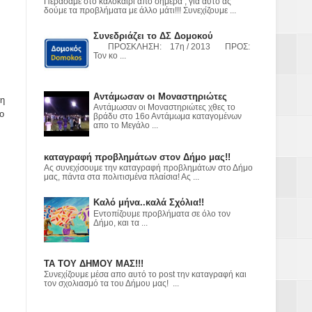
ε
Περάσαμε στο καλοκαίρι από σήμερα , για αυτό ας
δούμε τα προβλήματα με άλλο μάτι!!! Συνεχίζουμε ...
2023
Συνεδριάζει το ΔΣ Δομοκού
ΠΡΟΣΚΛΗΣΗ: 17η / 2013 ΠΡΟΣ:
Τον κο ...
Αντάμωσαν οι Μοναστηριώτες
 η
Αντάμωσαν οι Μοναστηριώτες χθες το
ο
βράδυ στο 16ο Αντάμωμα καταγομένων
απο το Μεγάλο ...
καταγραφή προβλημάτων στον Δήμο μας!!
Ας συνεχίσουμε την καταγραφή προβλημάτων στο Δήμο
μας, πάντα στα πολιτισμένα πλαίσια! Ας ...
Καλό μήνα..καλά Σχόλια!!
Εντοπίζουμε προβλήματα σε όλο τον
Δήμο, και τα ...
ΤΑ ΤΟΥ ΔΗΜΟΥ ΜΑΣ!!!
Συνεχίζουμε μέσα απο αυτό το post την καταγραφή και
τον σχολιασμό τα του Δήμου μας! ...