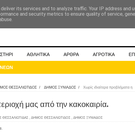
deliver its services and to analyze traffic. Your IP address and 
formance and security metrics to ensure quality of service, gen
abuse.
ΣΤΗΡΙ
ΑΘΛΗΤΙΚΑ
ΑΡΘΡΑ
ΑΓΡΟΤΙΚΑ
ΕΠ
ΜΟΣ ΘΕΣΣΑΛΙΩΤΙΔΟΣ
/
ΔΗΜΟΣ ΞΥΝΙΑΔΟΣ
/
Χωρίς ιδιαίτερα προβλήματα η
εριοχή μας από την κακοκαιρία.
ΜΟΚΟΥ ΓΙΑ ΜΑΙΟ ΚΑΙ ΙΟΥΝΙΟ 2024
 ΘΕΣΣΑΛΙΩΤΙΔΑΣ
,
ΔΗΜΟΣ ΘΕΣΣΑΛΙΩΤΙΔΟΣ
,
ΔΗΜΟΣ ΞΥΝΙΑΔΟΣ
ωάννου στην Ομβριακή Δομοκού την 1η Δεκέμβρη 1942
α.