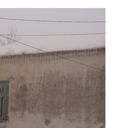
ομοκού.
το κάψιμο των χωριών της Λίμνης Πλαστήρα από Ιταλούς και
 Ελληνίδες με ρίζες απο τον Δομοκό που κυριαρχούν στο Παγκ
ς στο Διαγωνισμό Ιδεών - Hackathon που διοργανώνει η ΑΝ.ΚΑ 
ρωτότυπων ιδεών στους τομείς της περιβαλλοντικής βιωσιμότη
τώσεων της κλιματικής αλλαγής
ροπή του Δήμου Δομοκού
ΡΟΝΙΚΟΥ ΔΙΑΓΩΝΙΣΜΟΥ «ΛΕΙΤΟΥΡΓΙΑ ΒΙΟΚΑ ΧΥΤΑ ΔΟΜΟΚΟ