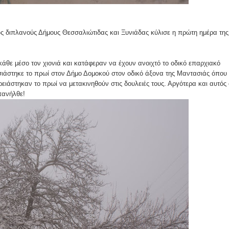
ες μετά τις πλημμύρες και κινδυνεύουμε να ξαναπλημμυρίσουμ
των δημοτικών εκλογών που έλαβαν χώρα την 8η Οκτωβρίου 
ς διπλανούς Δήμους Θεσσαλιώτιδας και Ξυνιάδας κύλισε η πρώτη ημέρα της
ΕΗ
άθε μέσο τον χιονιά και κατάφεραν να έχουν ανοιχτό το οδικό επαρχιακό
ήμητρας
σιάστηκε το πρωί στον Δήμο Δομοκού στον οδικό άξονα της Μαντασιάς όπου
ειάστηκαν το πρωί να μετακινηθούν στις δουλειές τους. Αργότερα και αυτός 
Σ ΣΤΗΝ ΠΡΟΕΡΝΑ ΣΤΟ ΝΕΟ ΜΟΝΑΣΤΉΡΙ
πανήλθε!
τεία και έθιμα που χάνονται στον καιρό…
του Επιμορφωτικού στο Λεοντάρι!
ΟΝΕΩΝ