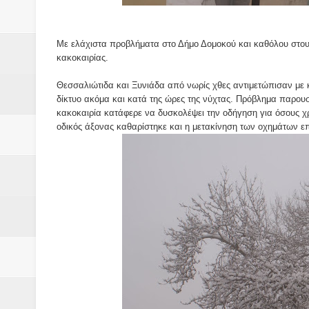
Βάιος Γκανής Δομοκός : Δύο μήν
Επικύρωση των αποτελεσμάτων 
Με ελάχιστα προβλήματα στο Δήμο Δομοκού και καθόλου στου
κακοκαιρίας.
ΔΙΑΚΟΠΕΣ ΡΕΥΜΑΤΟΣ ΣΤΗΝ Δ
Θεσσαλιώτιδα και Ξυνιάδα από νωρίς χθες αντιμετώπισαν με κ
ΕΙΔΩΛΙΑ Από ΠΡΟΕΡΝΑ Ναός Δ
δίκτυο ακόμα και κατά της ώρες της νύχτας. Πρόβλημα παρου
κακοκαιρία κατάφερε να δυσκολέψει την οδήγηση για όσους χρ
ΤΟ ΙΕΡΟ ΤΗΣ ΘΕΑΣ ΔΗΜΗΤΡΑ
οδικός άξονας καθαρίστηκε και η μετακίνηση των οχημάτων ε
H MAXH ΣTO ΝΤΟΜΠΡΟΥΖΗ
Νεομοναστηριώτικα ...Λαϊκή Μαν
Βίντεο του Εφηβικού τμήματος 
ΕΚΔΗΛΩΣΗ ΤΟΥ ΣΥΛΛΟΓΟΥ Γ