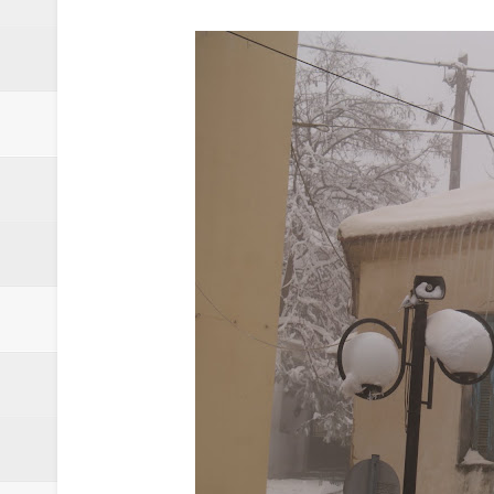
Δύο νέα μηχανήμτα στο Δήμο Δ
ΝΟΕΜΒΡΙΟΣ 1943 80 χρόνια από 
κατακτητές
Αδελφές Αλεξανδρή: Οι τρίδυμες
Πρωτάθλημα με την Αυστρία!
Ξεκινούν οι αιτήσεις συμμετοχή
τη διαμόρφωση - επεξεργασία π
ανθεκτικότητας έναντι των επιπ
Συνεδριάζει η οικονομική επιτ
ΠΡΟΚΗΡΥΞΗ ΑΝΟΙΚΤΟΥ ΗΛΕΚΤ