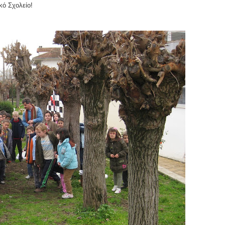
ομοκού.
κό Σχολείο!
το κάψιμο των χωριών της Λίμνης Πλαστήρα από Ιταλούς και
 Ελληνίδες με ρίζες απο τον Δομοκό που κυριαρχούν στο Παγκ
ς στο Διαγωνισμό Ιδεών - Hackathon που διοργανώνει η ΑΝ.ΚΑ 
ρωτότυπων ιδεών στους τομείς της περιβαλλοντικής βιωσιμότη
τώσεων της κλιματικής αλλαγής
ροπή του Δήμου Δομοκού
ΡΟΝΙΚΟΥ ΔΙΑΓΩΝΙΣΜΟΥ «ΛΕΙΤΟΥΡΓΙΑ ΒΙΟΚΑ ΧΥΤΑ ΔΟΜΟΚΟ