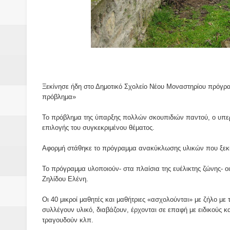
Βάιος Γκανής Δομοκός : Δύο μήν
Επικύρωση των αποτελεσμάτων 
ΔΙΑΚΟΠΕΣ ΡΕΥΜΑΤΟΣ ΣΤΗΝ Δ
ΕΙΔΩΛΙΑ Από ΠΡΟΕΡΝΑ Ναός Δ
Ξεκίνησε ήδη στο Δημοτικό Σχολείο Νέου Μοναστηρίου πρόγρα
ΤΟ ΙΕΡΟ ΤΗΣ ΘΕΑΣ ΔΗΜΗΤΡΑ
πρόβλημα»
H MAXH ΣTO ΝΤΟΜΠΡΟΥΖΗ
Το πρόβλημα της ύπαρξης πολλών σκουπιδιών παντού, ο υπερκα
επιλογής του συγκεκριμένου θέματος.
Νεομοναστηριώτικα ...Λαϊκή Μαν
Αφορμή στάθηκε το πρόγραμμα ανακύκλωσης υλικών που ξεκί
Βίντεο του Εφηβικού τμήματος 
Το πρόγραμμα υλοποιούν- στα πλαίσια της ευέλικτης ζώνης- ο
Ζηλίδου Ελένη.
ΕΚΔΗΛΩΣΗ ΤΟΥ ΣΥΛΛΟΓΟΥ Γ
Οι 40 μικροί μαθητές και μαθήτριες «ασχολούνται» με ζήλο με
συλλέγουν υλικό, διαβάζουν, έρχονται σε επαφή με ειδικούς κα
τραγουδούν κλπ.