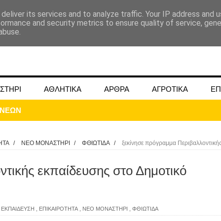
deliver its services and to analyze traffic. Your IP address and 
formance and security metrics to ensure quality of service, gen
abuse.
ΣΤΗΡΙ
ΑΘΛΗΤΙΚΑ
ΑΡΘΡΑ
ΑΓΡΟΤΙΚΑ
ΕΠ
ΗΤΑ
/
ΝΕΟ ΜΟΝΑΣΤΗΡΙ
/
ΦΘΙΩΤΙΔΑ
/
ξεκίνησε πρόγραμμα Περιβαλλοντική
τικής εκπαίδευσης στο Δημοτικό
ΜΟΚΟΥ ΓΙΑ ΜΑΙΟ ΚΑΙ ΙΟΥΝΙΟ 2024
ωάννου στην Ομβριακή Δομοκού την 1η Δεκέμβρη 1942
,
ΕΚΠΑΙΔΕΥΣΗ
,
ΕΠΙΚΑΙΡΟΤΗΤΑ
,
ΝΕΟ ΜΟΝΑΣΤΗΡΙ
,
ΦΘΙΩΤΙΔΑ