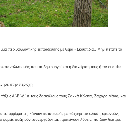
ες μετά τις πλημμύρες και κινδυνεύουμε να ξαναπλημμυρίσουμ
των δημοτικών εκλογών που έλαβαν χώρα την 8η Οκτωβρίου 
ΕΗ
ήμητρας
μμα περιβαλλοντικής εκπαίδευσης με θέμα «Σκουπίδια.. Μην πετάτε το
Σ ΣΤΗΝ ΠΡΟΕΡΝΑ ΣΤΟ ΝΕΟ ΜΟΝΑΣΤΉΡΙ
ταναλωτισμός που τα δημιουργεί και η διαχείριση τους ήταν οι αιτίες
τεία και έθιμα που χάνονται στον καιρό…
νησε στην περιοχή.
του Επιμορφωτικού στο Λεοντάρι!
ι τάξεις Α΄-Β΄-Δ΄με τους δασκάλους τους Σακκά Κώστα, Ζαχάρο Μάνο, και
ΟΝΕΩΝ
 τα απορρίμματα , κάνουν κατασκευές με «άχρηστα» υλικά , ερευνούν,
ι φορείς συζητούν ,συνεργάζονται, προτείνουν λύσεις, παίζουν θέατρο,