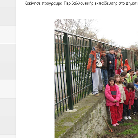
Δύο νέα μηχανήμτα στο Δήμο Δ
ξεκίνησε πρόγραμμα Περιβαλλοντικής εκπαίδευσης στο Δημοτι
ΝΟΕΜΒΡΙΟΣ 1943 80 χρόνια από 
κατακτητές
Αδελφές Αλεξανδρή: Οι τρίδυμες
Πρωτάθλημα με την Αυστρία!
Ξεκινούν οι αιτήσεις συμμετοχή
τη διαμόρφωση - επεξεργασία π
ανθεκτικότητας έναντι των επιπ
Συνεδριάζει η οικονομική επιτ
ΠΡΟΚΗΡΥΞΗ ΑΝΟΙΚΤΟΥ ΗΛΕΚΤ