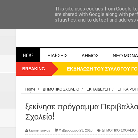
This site uses cookies from Google to 
are shared with Google along with per
statistics, and to detect and address 
HOME
ΕΙΔHΣΕΙΣ
ΔΗΜΟΣ
ΝΕΟ ΜΟΝΑ
BREAKING
ΠΑΡΕ΄ΛΑΣΗ 25ΗΣ 2025
ΚΑΛΗ ΧΡΟΝΙΑ 2025
Home
/
ΔΗΜΟΤΙΚΟ ΣΧΟΛΕΙΟ
/
ΕΚΠΑΙΔΕΥΣΗ
/
ΕΠΙΚΑΙΡΟΤ
εκπαίδευσης στο Δημοτικό Σχολείο!
1948 ΜΑΝΤΑΣΙΑ ΔΟΜΟΚΟΥ
ξεκίνησε πρόγραμμα Περιβαλλον
ΟΙ ΕΚΔΗΛΩΣΕΙΣ ΤΟΥ ΔΗΜΟΥ ΔΟ
Σχολείο!
Η εκτέλεση των αδελφών Παπαι
kalimerisnikos
Φεβρουαρίου 23, 2010
ΔΗΜΟΤΙΚΟ ΣΧΟΛΕΙΟ