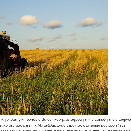
ομοκού.
το κάψιμο των χωριών της Λίμνης Πλαστήρα από Ιταλούς και
 Ελληνίδες με ρίζες απο τον Δομοκό που κυριαρχούν στο Παγκ
ς στο Διαγωνισμό Ιδεών - Hackathon που διοργανώνει η ΑΝ.ΚΑ 
ρωτότυπων ιδεών στους τομείς της περιβαλλοντικής βιωσιμότη
τώσεων της κλιματικής αλλαγής
ροπή του Δήμου Δομοκού
ική στρατηγική τόνισε ο Βάϊος Γκανής με αφρομή την επίσκεψη της υπουργο
τικό δεν μας είπε η κ.Μπατζελή.Ένας γέροντας στο χωριό μου μου έλεγε
ΡΟΝΙΚΟΥ ΔΙΑΓΩΝΙΣΜΟΥ «ΛΕΙΤΟΥΡΓΙΑ ΒΙΟΚΑ ΧΥΤΑ ΔΟΜΟΚΟ