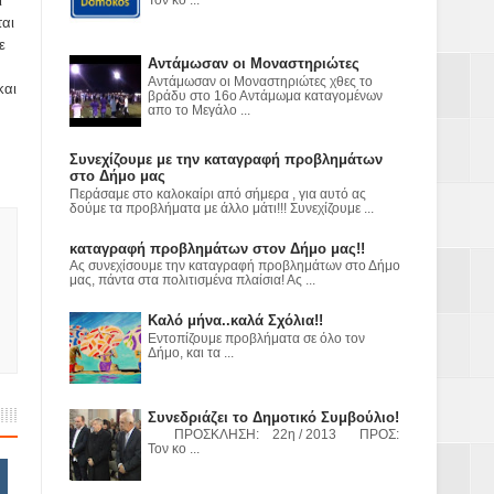
ι
ται
ε
ε
Αντάμωσαν οι Μοναστηριώτες
Αντάμωσαν οι Μοναστηριώτες χθες το
και
βράδυ στο 16ο Αντάμωμα καταγομένων
2023
απο το Μεγάλο ...
Συνεχίζουμε με την καταγραφή προβλημάτων
στο Δήμο μας
Περάσαμε στο καλοκαίρι από σήμερα , για αυτό ας
δούμε τα προβλήματα με άλλο μάτι!!! Συνεχίζουμε ...
καταγραφή προβλημάτων στον Δήμο μας!!
Ας συνεχίσουμε την καταγραφή προβλημάτων στο Δήμο
μας, πάντα στα πολιτισμένα πλαίσια! Ας ...
Καλό μήνα..καλά Σχόλια!!
Εντοπίζουμε προβλήματα σε όλο τον
Δήμο, και τα ...
Συνεδριάζει το Δημοτικό Συμβούλιο!
ΠΡΟΣΚΛΗΣΗ: 22η / 2013 ΠΡΟΣ:
Τον κο ...