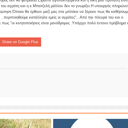
πόρος δεν θα φυτρώσει.Είμαστε αγανακτησμένοι και η δική μου πρόταση είνα
ς του αγρότη και η κ.Μπατζελή μάλλον δεν το γνωρίζει.Η υπουργός πληρώνε
ς ρώτησε;Όποιοι θα έρθουν μαζί μας στα μπλόκα να ξέρουν πως θα καθήσουμ
ες μετά τις πλημμύρες και κινδυνεύουμε να ξαναπλημμυρίσουμ
τον ..περιποιηθούμε κατάλληλα εμείς οι αγρότες"...Από την πλευρά του και ο
 πως "οι κινητοποιήσεις είναι μονόδρομος .Υπάρχει πολύ έντονο πρόβλημα 
των δημοτικών εκλογών που έλαβαν χώρα την 8η Οκτωβρίου 
ΕΗ
Share on Google Plus
ήμητρας
Σ ΣΤΗΝ ΠΡΟΕΡΝΑ ΣΤΟ ΝΕΟ ΜΟΝΑΣΤΉΡΙ
τεία και έθιμα που χάνονται στον καιρό…
του Επιμορφωτικού στο Λεοντάρι!