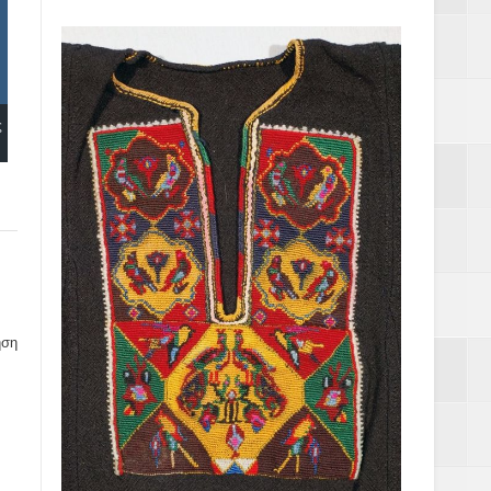
ς
ηση