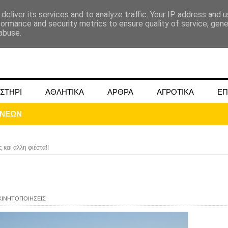
deliver its services and to analyze traffic. Your IP address and 
formance and security metrics to ensure quality of service, gen
abuse.
ΣΤΗΡΙ
ΑΘΛΗΤΙΚΑ
ΑΡΘΡΑ
ΑΓΡΟΤΙΚΑ
ΕΠ
ΟΝΕΩΝ
 και άλλη φιέστα!!
ΚΙΝΗΤΟΠΟΙΗΣΕΙΣ
ΜΟΚΟΥ ΓΙΑ ΜΑΙΟ ΚΑΙ ΙΟΥΝΙΟ 2024
ωάννου στην Ομβριακή Δομοκού την 1η Δεκέμβρη 1942