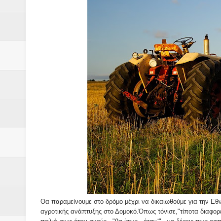
Δύο νέα μηχανήμτα στο Δήμο Δ
ΝΟΕΜΒΡΙΟΣ 1943 80 χρόνια από 
κατακτητές
Αδελφές Αλεξανδρή: Οι τρίδυμες
Πρωτάθλημα με την Αυστρία!
Ξεκινούν οι αιτήσεις συμμετοχή
τη διαμόρφωση - επεξεργασία π
ανθεκτικότητας έναντι των επιπ
Συνεδριάζει η οικονομική επιτ
Θα παραμείνουμε στο δρόμο μέχρι να δικαιωθούμε για την Εθν
αγροτικής ανάπτυξης στο Δομοκό.Όπως τόνισε,"τίποτα διαφορε
ΠΡΟΚΗΡΥΞΗ ΑΝΟΙΚΤΟΥ ΗΛΕΚΤ