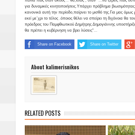
παλιά πως όταν ακούς .."θα,ίσως , όταν¨"...να ξέρεις πως οσ
για δυναμικές κινητοποιήσεις.Υπάρχει πρόβλημα βιωσιμότητα
κανονικά αυτή την περίοδο,παίρνει το μισθό της.Για μας όμω
Βάιος Γκανής Δομοκός : Δύο μήν
εκεί με΄χρι το τέλος .όποιος θέλει να σπείρει τη διχόνοια θα 
πρόεδρος του Παμφθιωτικού Δημήτρης Δημογιάννης υποστήριξε
Επικύρωση των αποτελεσμάτων 
θα πρέπει η κυβέρνηση να βρει λύσεις"...
ΔΙΑΚΟΠΕΣ ΡΕΥΜΑΤΟΣ ΣΤΗΝ Δ
Share on Facebook
Share on Twitter
ΕΙΔΩΛΙΑ Από ΠΡΟΕΡΝΑ Ναός Δ
About kalimerisnikos
ΤΟ ΙΕΡΟ ΤΗΣ ΘΕΑΣ ΔΗΜΗΤΡΑ
H MAXH ΣTO ΝΤΟΜΠΡΟΥΖΗ
Νεομοναστηριώτικα ...Λαϊκή Μαν
Βίντεο του Εφηβικού τμήματος 
RELATED POSTS