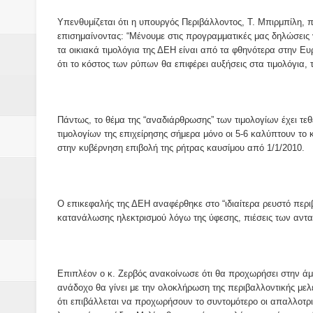
Βάιος Γκανής Δομοκός : Δύο μήν
Υπενθυμίζεται ότι η υπουργός Περιβάλλοντος, Τ. Μπιρμπίλη, 
Επικύρωση των αποτελεσμάτων 
επισημαίνοντας: “Μένουμε στις προγραμματικές μας δηλώσεις
τα οικιακά τιμολόγια της ΔΕΗ είναι από τα φθηνότερα στην Ε
ότι το κόστος των ρύπων θα επιφέρει αυξήσεις στα τιμολόγια, 
ΔΙΑΚΟΠΕΣ ΡΕΥΜΑΤΟΣ ΣΤΗΝ Δ
ΕΙΔΩΛΙΑ Από ΠΡΟΕΡΝΑ Ναός Δ
Πάντως, το θέμα της “αναδιάρθρωσης” των τιμολογίων έχει τεθ
ΤΟ ΙΕΡΟ ΤΗΣ ΘΕΑΣ ΔΗΜΗΤΡΑ
τιμολογίων της επιχείρησης σήμερα μόνο οι 5-6 καλύπτουν το κό
στην κυβέρνηση επιβολή της ρήτρας καυσίμου από 1/1/2010.
H MAXH ΣTO ΝΤΟΜΠΡΟΥΖΗ
Νεομοναστηριώτικα ...Λαϊκή Μαν
Ο επικεφαλής της ΔΕΗ αναφέρθηκε στο “ιδιαίτερα ρευστό περιβ
κατανάλωσης ηλεκτρισμού λόγω της ύφεσης, πιέσεις των αντα
Βίντεο του Εφηβικού τμήματος 
ΕΚΔΗΛΩΣΗ ΤΟΥ ΣΥΛΛΟΓΟΥ Γ
Επιπλέον ο κ. Ζερβός ανακοίνωσε ότι θα προχωρήσει στην άμ
ανάδοχο θα γίνει με την ολοκλήρωση της περιβαλλοντικής με
ότι επιβάλλεται να προχωρήσουν το συντομότερο οι απαλλοτριώ