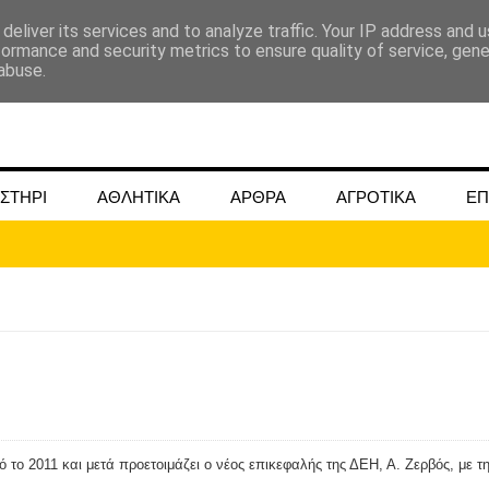
deliver its services and to analyze traffic. Your IP address and 
formance and security metrics to ensure quality of service, gen
abuse.
ΣΤΗΡΙ
ΑΘΛΗΤΙΚΑ
ΑΡΘΡΑ
ΑΓΡΟΤΙΚΑ
ΕΠ
ΜΟΚΟΥ ΓΙΑ ΜΑΙΟ ΚΑΙ ΙΟΥΝΙΟ 2024
ωάννου στην Ομβριακή Δομοκού την 1η Δεκέμβρη 1942
 το 2011 και μετά προετοιμάζει ο νέος επικεφαλής της ΔΕΗ, Α. Ζερβός, με τ