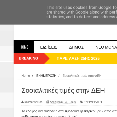
This site uses cookies from Google to 
are shared with Google along with per
statistics, and to detect and address 
HOME
ΕΙΔHΣΕΙΣ
ΔΗΜΟΣ
ΝΕΟ ΜΟΝΑ
BREAKING
ΠΑΡΕ΄ΛΑΣΗ 25ΗΣ 2025
ΚΑΛΗ ΧΡΟΝΙΑ 2025
Home
/
ΕΝΗΜΕΡΩΣΗ
/
Σοσιαλιτικές τιμές στην ΔΕΗ
1948 ΜΑΝΤΑΣΙΑ ΔΟΜΟΚΟΥ
Σοσιαλιτικές τιμές στην ΔΕΗ
ΟΙ ΕΚΔΗΛΩΣΕΙΣ ΤΟΥ ΔΗΜΟΥ ΔΟ
kalimerisnikos
Δεκεμβρίου 30, 2009
ΕΝΗΜΕΡΩΣΗ
Η εκτέλεση των αδελφών Παπαι
Το έδαφος για αύξησεις στα τιμολόγια ηλεκτρικού ρεύματος από
κυβέρνηση να γνέφει συγκαταβατικά.