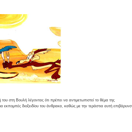
ομοκού.
το κάψιμο των χωριών της Λίμνης Πλαστήρα από Ιταλούς και
 Ελληνίδες με ρίζες απο τον Δομοκό που κυριαρχούν στο Παγκ
ς στο Διαγωνισμό Ιδεών - Hackathon που διοργανώνει η ΑΝ.ΚΑ 
ρωτότυπων ιδεών στους τομείς της περιβαλλοντικής βιωσιμότη
τώσεων της κλιματικής αλλαγής
του στη Βουλή λέγοντας ότι πρέπει να αντιμετωπιστεί το θέμα της
ια εκπομπές διοξειδίου του άνθρακα, καθώς με την τεράστια αυτή επιβάρυνσ
ροπή του Δήμου Δομοκού
ΡΟΝΙΚΟΥ ΔΙΑΓΩΝΙΣΜΟΥ «ΛΕΙΤΟΥΡΓΙΑ ΒΙΟΚΑ ΧΥΤΑ ΔΟΜΟΚΟ