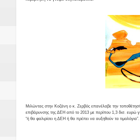
Δύο νέα μηχανήμτα στο Δήμο Δ
ΝΟΕΜΒΡΙΟΣ 1943 80 χρόνια από 
κατακτητές
Αδελφές Αλεξανδρή: Οι τρίδυμες
Πρωτάθλημα με την Αυστρία!
Ξεκινούν οι αιτήσεις συμμετοχή
τη διαμόρφωση - επεξεργασία π
ανθεκτικότητας έναντι των επιπ
Μιλώντας στην Κοζάνη ο κ. Ζερβός επανέλαβε την τοποθέτησή 
επιβάρυνσης της ΔΕΗ από το 2013 με περίπου 1,3 δισ. ευρώ γ
Συνεδριάζει η οικονομική επιτ
“ή θα φαλιρίσει η ΔΕΗ ή θα πρέπει να αυξηθούν τα τιμολόγια”.
ΠΡΟΚΗΡΥΞΗ ΑΝΟΙΚΤΟΥ ΗΛΕΚΤ