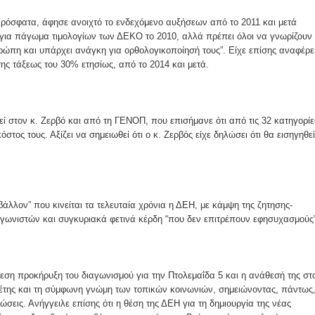
ες μετά τις πλημμύρες και κινδυνεύουμε να ξαναπλημμυρίσουμ
πρόσφατα, άφησε ανοιχτό το ενδεχόμενο αυξήσεων από το 2011 και μετά
των δημοτικών εκλογών που έλαβαν χώρα την 8η Οκτωβρίου 
 για πάγωμα τιμολογίων των ΔΕΚΟ το 2010, αλλά πρέπει όλοι να γνωρίζουν 
υρώπη και υπάρχει ανάγκη για ορθολογικοποίησή τους”. Είχε επίσης αναφέρε
της τάξεως του 30% ετησίως, από το 2014 και μετά.
ΕΗ
ήμητρας
εί στον κ. Ζερβό και από τη ΓΕΝΟΠ, που επισήμανε ότι από τις 32 κατηγορίε
Σ ΣΤΗΝ ΠΡΟΕΡΝΑ ΣΤΟ ΝΕΟ ΜΟΝΑΣΤΉΡΙ
στος τους. Αξίζει να σημειωθεί ότι ο κ. Ζερβός είχε δηλώσει ότι θα εισηγηθεί
τεία και έθιμα που χάνονται στον καιρό…
άλλον” που κινείται τα τελευταία χρόνια η ΔΕΗ, με κάμψη της ζητησης-
γωνιστών και συγκυριακά φετινά κέρδη “που δεν επιτρέπουν εφησυχασμούς”
του Επιμορφωτικού στο Λεοντάρι!
ΟΝΕΩΝ
εση προκήρυξη του διαγωνισμού για την Πτολεμαΐδα 5 και η ανάθεσή της στ
λέτης και τη σύμφωνη γνώμη των τοπικών κοινωνιών, σημειώνοντας, πάντως
σεις. Ανήγγειλε επίσης ότι η θέση της ΔΕΗ για τη δημιουργία της νέας