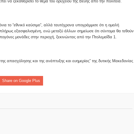
πει να ξεκαθαρίσει το θέμα του ορυχείου της Βεύης από την πολιτεία.
όνια το “εθνικό καύσιμο”, αλλά ταυτόχρονα υπογράμμισε ότι η ομαλή
 πλήρως εξασφαλισμένη, ενώ μεταξύ άλλων σημείωσε ότι σύντομα θα τεθούν
υπογόνες μονάδες στην περιοχή, ξεκινώντας από την Πτολεμαΐδα 1.
της απασχόλησης και της ανάπτυξης και ευημερίας” της δυτικής Μακεδονίας
Share on Google Plus