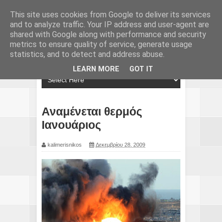
This site uses cookies from Google to deliver its services
and to analyze traffic. Your IP address and user-agent are
shared with Google along with performance and security
metrics to ensure quality of service, generate usage
statistics, and to detect and address abuse.
LEARN MORE
GOT IT
Αναμένεται θερμός
Ιανουάριος
kalimerisnikos
Δεκεμβρίου 28, 2009