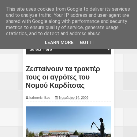
This site uses cookies from Google to deliver its services
and to analyze traffic. Your IP address and user-agent are
shared with Google along with performance and security
metrics to ensure quality of service, generate usage
statistics, and to detect and address abuse.
LEARN MORE
GOT IT
Ζεσταίνουν τα τρακτέρ
τους οι αγρότες του
Νομού Καρδίτσας
kalimerisnikos
Νοεμβρίου 14, 2009