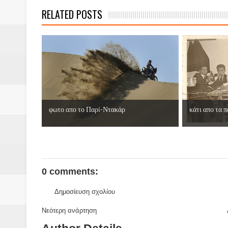
Βάιος Γκανής Δομοκός : Δύο μήν
RELATED POSTS
Επικύρωση των αποτελεσμάτων 
ΔΙΑΚΟΠΕΣ ΡΕΥΜΑΤΟΣ ΣΤΗΝ Δ
ΕΙΔΩΛΙΑ Από ΠΡΟΕΡΝΑ Ναός Δ
ΤΟ ΙΕΡΟ ΤΗΣ ΘΕΑΣ ΔΗΜΗΤΡΑ
φωτο απο το Παρί-Ντακάρ
κάτι απο τα πα
H MAXH ΣTO ΝΤΟΜΠΡΟΥΖΗ
Νεομοναστηριώτικα ...Λαϊκή Μαν
Βίντεο του Εφηβικού τμήματος 
0 comments:
Δημοσίευση σχολίου
Νεότερη ανάρτηση