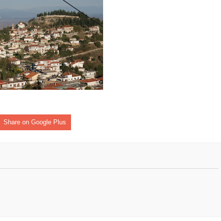
ομοκού.
το κάψιμο των χωριών της Λίμνης Πλαστήρα από Ιταλούς και
 Ελληνίδες με ρίζες απο τον Δομοκό που κυριαρχούν στο Παγκ
ς στο Διαγωνισμό Ιδεών - Hackathon που διοργανώνει η ΑΝ.ΚΑ 
Share on Google Plus
ρωτότυπων ιδεών στους τομείς της περιβαλλοντικής βιωσιμότη
τώσεων της κλιματικής αλλαγής
ροπή του Δήμου Δομοκού
ΡΟΝΙΚΟΥ ΔΙΑΓΩΝΙΣΜΟΥ «ΛΕΙΤΟΥΡΓΙΑ ΒΙΟΚΑ ΧΥΤΑ ΔΟΜΟΚΟ