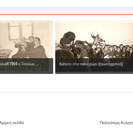
ες μετά τις πλημμύρες και κινδυνεύουμε να ξαναπλημμυρίσουμ
των δημοτικών εκλογών που έλαβαν χώρα την 8η Οκτωβρίου 
ΕΗ
ήμητρας
Σ ΣΤΗΝ ΠΡΟΕΡΝΑ ΣΤΟ ΝΕΟ ΜΟΝΑΣΤΉΡΙ
λιά!! 1964 ο Τσιόλας ...
Κάποτε στο παλιοχώρι-(πρωτοχρονιά)
τεία και έθιμα που χάνονται στον καιρό…
του Επιμορφωτικού στο Λεοντάρι!
Αρχική σελίδα
Παλαιότερη Ανάρτ