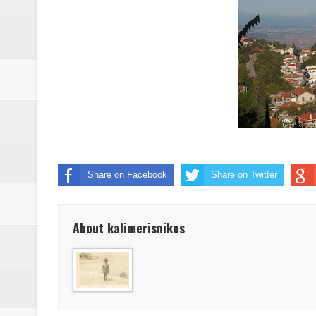
Δύο νέα μηχανήμτα στο Δήμο Δ
ΝΟΕΜΒΡΙΟΣ 1943 80 χρόνια από 
κατακτητές
Αδελφές Αλεξανδρή: Οι τρίδυμες
Πρωτάθλημα με την Αυστρία!
Ξεκινούν οι αιτήσεις συμμετοχή
Share on Facebook
Share on Twitter
τη διαμόρφωση - επεξεργασία π
About kalimerisnikos
ανθεκτικότητας έναντι των επιπ
Συνεδριάζει η οικονομική επιτ
ΠΡΟΚΗΡΥΞΗ ΑΝΟΙΚΤΟΥ ΗΛΕΚΤ