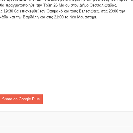
ομοκού.
θα πραγματοποιηθεί την Τρίτη 26 Μαΐου στον Δήμο Θεσσαλιώτιδας.
ς 19:30 θα επισκεφθεί τον Θαυμακό και τους Βελεσιώτες, στις 20:00 την
το κάψιμο των χωριών της Λίμνης Πλαστήρα από Ιταλούς και
ιάδα και την Βαρδάλη και στις 21:00 το Νέο Μοναστήρι.
 Ελληνίδες με ρίζες απο τον Δομοκό που κυριαρχούν στο Παγκ
ς στο Διαγωνισμό Ιδεών - Hackathon που διοργανώνει η ΑΝ.ΚΑ 
ρωτότυπων ιδεών στους τομείς της περιβαλλοντικής βιωσιμότη
τώσεων της κλιματικής αλλαγής
Share on Google Plus
ροπή του Δήμου Δομοκού
ΡΟΝΙΚΟΥ ΔΙΑΓΩΝΙΣΜΟΥ «ΛΕΙΤΟΥΡΓΙΑ ΒΙΟΚΑ ΧΥΤΑ ΔΟΜΟΚΟ