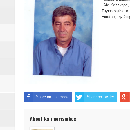
Δύο νέα μηχανήμτα στο Δήμο Δ
Ηλία Καλλιώρα, 
Συγκεκριμένα στι
ΝΟΕΜΒΡΙΟΣ 1943 80 χρόνια από 
Εκκάρα, την Σοφ
κατακτητές
Αδελφές Αλεξανδρή: Οι τρίδυμες
Πρωτάθλημα με την Αυστρία!
Ξεκινούν οι αιτήσεις συμμετοχή
τη διαμόρφωση - επεξεργασία π
ανθεκτικότητας έναντι των επιπ
Share on Facebook
Share on Twitter
Συνεδριάζει η οικονομική επιτ
About kalimerisnikos
ΠΡΟΚΗΡΥΞΗ ΑΝΟΙΚΤΟΥ ΗΛΕΚΤ