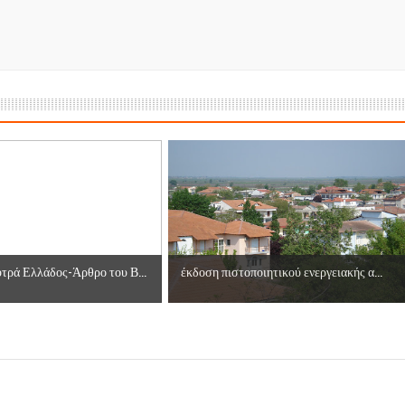
ες μετά τις πλημμύρες και κινδυνεύουμε να ξαναπλημμυρίσουμ
των δημοτικών εκλογών που έλαβαν χώρα την 8η Οκτωβρίου 
ΕΗ
ήμητρας
Σ ΣΤΗΝ ΠΡΟΕΡΝΑ ΣΤΟ ΝΕΟ ΜΟΝΑΣΤΉΡΙ
τεία και έθιμα που χάνονται στον καιρό…
τρά Ελλάδος-Άρθρο του Β...
έκδοση πιστοποιητικού ενεργειακής α...
του Επιμορφωτικού στο Λεοντάρι!
ΟΝΕΩΝ