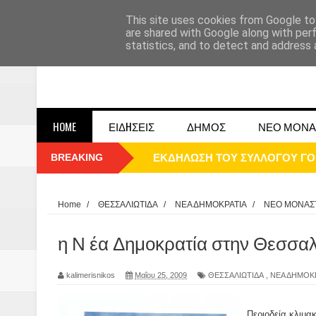
This site uses cookies from Google to 
are shared with Google along with per
statistics, and to detect and address 
HOME
ΕΙΔHΣΕΙΣ
ΔΗΜΟΣ
ΝΕΟ ΜΟΝΑ
BREAKING
ΠΑΡΕ΄ΛΑΣΗ 25ΗΣ 2025
ΚΑΛΗ ΧΡΟΝΙΑ 2025
Home
/
ΘΕΣΣΑΛΙΩΤΙΔΑ
/
ΝΕΑ ΔΗΜΟΚΡΑΤΙΑ
/
ΝΕΟ ΜΟΝΑΣ
1948 ΜΑΝΤΑΣΙΑ ΔΟΜΟΚΟΥ
η Ν έα Δημοκρατία στην Θεσσαλι
ΟΙ ΕΚΔΗΛΩΣΕΙΣ ΤΟΥ ΔΗΜΟΥ ΔΟ
kalimerisnikos
Μαΐου 25, 2009
ΘΕΣΣΑΛΙΩΤΙΔΑ
,
ΝΕΑ ΔΗΜΟΚ
Η εκτέλεση των αδελφών Παπαι
Περιοδεία κλιμα