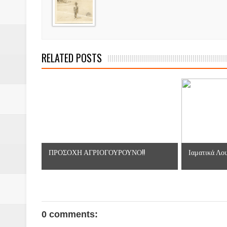
Βάιος Γκανής Δομοκός : Δύο μήν
Επικύρωση των αποτελεσμάτων 
ΔΙΑΚΟΠΕΣ ΡΕΥΜΑΤΟΣ ΣΤΗΝ Δ
RELATED POSTS
ΕΙΔΩΛΙΑ Από ΠΡΟΕΡΝΑ Ναός Δ
ΤΟ ΙΕΡΟ ΤΗΣ ΘΕΑΣ ΔΗΜΗΤΡΑ
H MAXH ΣTO ΝΤΟΜΠΡΟΥΖΗ
Νεομοναστηριώτικα ...Λαϊκή Μαν
ΠΡΟΣΟΧΗ ΑΓΡΙΟΓΟΥΡΟΥΝΟ!!
Ιαματικά Λου
Βίντεο του Εφηβικού τμήματος 
ΕΚΔΗΛΩΣΗ ΤΟΥ ΣΥΛΛΟΓΟΥ Γ
0 comments: