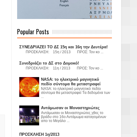
 Γερμανούς
Popular Posts
όσμιο
ΣΥΝΕΔΡΙΑΖΕΙ ΤΟ ΔΣ 15η και 16η την Δευτέρα!
ΠΡΟΣΚΛΗΣΗ: 15η / 2013 ΠΡΟΣ: Τον κο ...
Συνεδριάζει το ΔΣ στο Δομοκό!
ΠΡΟΣΚΛΗΣΗ: 11η / 2013 ΠΡΟΣ: Τον κο ...
Α.Ε. με σκοπό
NASA: το ηλεκτρικό μαγνητικό
τας και
πεδίο σύντομα θα μεταστραφεί
NASA: το ηλεκτρικό μαγνητικό πεδίο
σύντομα θα μεταστραφεί Tα δεδομένα των
...
Αντάμωσαν οι Μοναστηριώτες
Αντάμωσαν οι Μοναστηριώτες χθες το
βράδυ στο 16ο Αντάμωμα καταγομένων
απο το Μεγάλο ...
Υ– ΧΥΤΑ»
ΠΡΟΣΚΛΗΣΗ 1η/2013