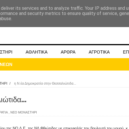
deliver its services and to analyze traffic. Your IP address and 
formance and security metrics to ensure quality of service, gen
abuse.
ΣΤΗΡΙ
ΑΘΛΗΤΙΚΑ
ΑΡΘΡΑ
ΑΓΡΟΤΙΚΑ
ΕΠ
ΤΗΡΙ
/
η Ν έα Δημοκρατία στην Θεσσαλιώτιδα...
ώτιδα...
ΜΟΚΟΥ ΓΙΑ ΜΑΙΟ ΚΑΙ ΙΟΥΝΙΟ 2024
ΡΑΤΙΑ
,
ΝΕΟ ΜΟΝΑΣΤΗΡΙ
ωάννου στην Ομβριακή Δομοκού την 1η Δεκέμβρη 1942
κίου της ΝΟ.Δ.Ε. της ΝΔ Φθιώτιδας με επικεφαλής τον βουλευτή του νομού, κ.