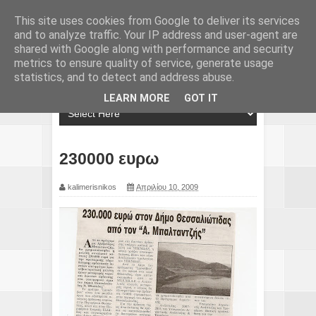
This site uses cookies from Google to deliver its services
and to analyze traffic. Your IP address and user-agent are
shared with Google along with performance and security
metrics to ensure quality of service, generate usage
statistics, and to detect and address abuse.
LEARN MORE
GOT IT
230000 ευρω
kalimerisnikos
Απριλίου 10, 2009