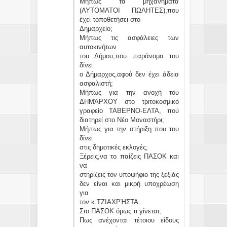
Μήπως τα μηχανήματα
(ΑΥΤΟΜΑΤΟΙ ΠΩΛΗΤΕΣ),που
έχει τοποθετήσει στο
Δημαρχείο;
Μήπως τις ασφάλειες των
αυτοκινήτων
του Δήμου,που παράνομα του
δίνει
ο Δήμαρχος,αφού δεν έχει άδεια
ασφαλιστή;
Μήπως για την ανοχή του
ΔΗΜΆΡΧΟΥ στο τριτοκοσμικό
γραφείο ΤΑΒΕΡΝΟ-ΕΛΤΑ, πού
διατηρεί στο Νέο Μοναστήρι;
Μήπως για την στήριξη που του
δίνει
στις δημοτικές εκλογές;
Ξέρεις,να το παίζεις ΠΑΣΟΚ και
να
στηρίζεις τον υποψήφιο της ξεξιάς
δεν είναι και μικρή υποχρέωση
για
τον κ.ΤΖΙΑΧΡΉΣΤΑ.
Στο ΠΑΣΟΚ όμως τι γίνεται;
Πως ανέχονται τέτοιου είδους