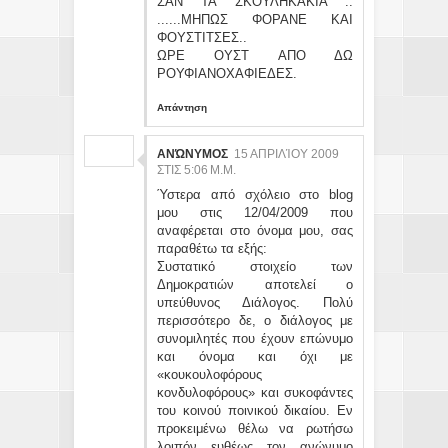
ΣΑΝ ΤΑ ΣΚΟΥΛΗΚΑΚΙΑ ..
......ΜΗΠΩΣ ΦΟΡΑΝΕ ΚΑΙ
ΦΟΥΣΤΙΤΣΕΣ..
ΩΡΕ ΟΥΣΤ ΑΠΟ ΔΩ
ΡΟΥΦΙΑΝΟΧΑΦΙΕΔΕΣ.
Απάντηση
ΑΝΏΝΥΜΟΣ
15 ΑΠΡΙΛΊΟΥ 2009
ΣΤΙΣ 5:06 Μ.Μ.
Ύστερα από σχόλειο στο blog
μου στις 12/04/2009 που
αναφέρεται στο όνομα μου, σας
παραθέτω τα εξής:
Συστατικό στοιχείο των
Δημοκρατιών αποτελεί ο
υπεύθυνος Διάλογος. Πολύ
περισσότερο δε, ο διάλογος με
συνομιλητές που έχουν επώνυμο
και όνομα και όχι με
«κουκουλοφόρους
κονδυλοφόρους» και συκοφάντες
του κοινού ποινικού δικαίου. Εν
προκειμένω θέλω να ρωτήσω
λοιπόν ευθέως τον ανώνυμο