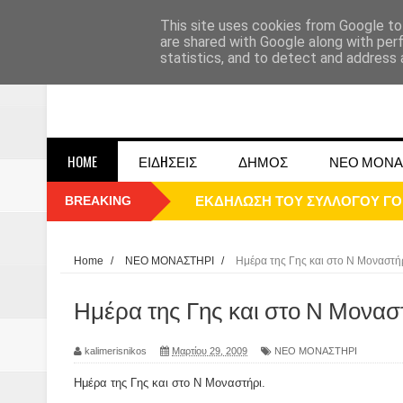
This site uses cookies from Google to 
are shared with Google along with per
statistics, and to detect and address 
HOME
ΕΙΔHΣΕΙΣ
ΔΗΜΟΣ
ΝΕΟ ΜΟΝΑ
BREAKING
ΠΑΡΕ΄ΛΑΣΗ 25ΗΣ 2025
ΚΑΛΗ ΧΡΟΝΙΑ 2025
Home
/
ΝΕΟ ΜΟΝΑΣΤΗΡΙ
/
Ημέρα της Γης και στο Ν Μοναστήρ
1948 ΜΑΝΤΑΣΙΑ ΔΟΜΟΚΟΥ
Ημέρα της Γης και στο Ν Μοναστ
ΟΙ ΕΚΔΗΛΩΣΕΙΣ ΤΟΥ ΔΗΜΟΥ ΔΟ
kalimerisnikos
Μαρτίου 29, 2009
ΝΕΟ ΜΟΝΑΣΤΗΡΙ
Η εκτέλεση των αδελφών Παπαι
Ημέρα της Γης και στο Ν Μοναστήρι.