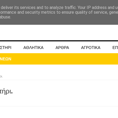
deliver its services and to analyze traffic. Your IP address and 
formance and security metrics to ensure quality of service, gen
abuse.
ΣΤΗΡΙ
ΑΘΛΗΤΙΚΑ
ΑΡΘΡΑ
ΑΓΡΟΤΙΚΑ
ΕΠ
ι.
ήρι.
ΜΟΚΟΥ ΓΙΑ ΜΑΙΟ ΚΑΙ ΙΟΥΝΙΟ 2024
ωάννου στην Ομβριακή Δομοκού την 1η Δεκέμβρη 1942