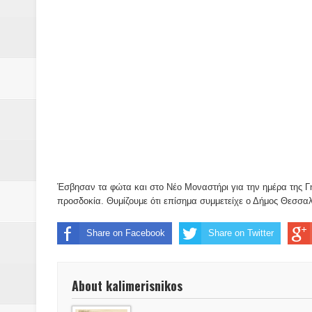
Δύο νέα μηχανήμτα στο Δήμο Δ
ΝΟΕΜΒΡΙΟΣ 1943 80 χρόνια από 
κατακτητές
Αδελφές Αλεξανδρή: Οι τρίδυμες
Πρωτάθλημα με την Αυστρία!
Ξεκινούν οι αιτήσεις συμμετοχή
Έσβησαν τα φώτα και στο Νέο Μοναστήρι για την ημέρα της Γ
τη διαμόρφωση - επεξεργασία π
προσδοκία. Θυμίζουμε ότι επίσημα συμμετείχε ο Δήμος Θεσσαλ
ανθεκτικότητας έναντι των επιπ
Share on Facebook
Share on Twitter
Συνεδριάζει η οικονομική επιτ
About kalimerisnikos
ΠΡΟΚΗΡΥΞΗ ΑΝΟΙΚΤΟΥ ΗΛΕΚΤ