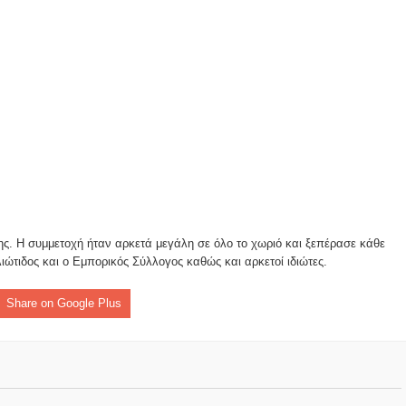
ομοκού.
το κάψιμο των χωριών της Λίμνης Πλαστήρα από Ιταλούς και
 Ελληνίδες με ρίζες απο τον Δομοκό που κυριαρχούν στο Παγκ
ς στο Διαγωνισμό Ιδεών - Hackathon που διοργανώνει η ΑΝ.ΚΑ 
ης. Η συμμετοχή ήταν αρκετά μεγάλη σε όλο το χωριό και ξεπέρασε κάθε
ρωτότυπων ιδεών στους τομείς της περιβαλλοντικής βιωσιμότη
ιώτιδος και ο Εμπορικός Σύλλογος καθώς και αρκετοί ιδιώτες.
τώσεων της κλιματικής αλλαγής
Share on Google Plus
ροπή του Δήμου Δομοκού
ΡΟΝΙΚΟΥ ΔΙΑΓΩΝΙΣΜΟΥ «ΛΕΙΤΟΥΡΓΙΑ ΒΙΟΚΑ ΧΥΤΑ ΔΟΜΟΚΟ