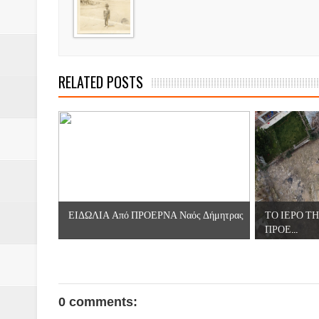
Βάιος Γκανής Δομοκός : Δύο μήν
Επικύρωση των αποτελεσμάτων 
ΔΙΑΚΟΠΕΣ ΡΕΥΜΑΤΟΣ ΣΤΗΝ Δ
RELATED POSTS
ΕΙΔΩΛΙΑ Από ΠΡΟΕΡΝΑ Ναός Δ
ΤΟ ΙΕΡΟ ΤΗΣ ΘΕΑΣ ΔΗΜΗΤΡΑ
H MAXH ΣTO ΝΤΟΜΠΡΟΥΖΗ
Νεομοναστηριώτικα ...Λαϊκή Μαν
ΕΙΔΩΛΙΑ Από ΠΡΟΕΡΝΑ Ναός Δήμητρας
ΤΟ ΙΕΡΟ Τ
Βίντεο του Εφηβικού τμήματος 
ΠΡΟΕ...
ΕΚΔΗΛΩΣΗ ΤΟΥ ΣΥΛΛΟΓΟΥ Γ
0 comments: