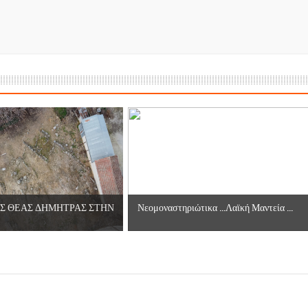
ες μετά τις πλημμύρες και κινδυνεύουμε να ξαναπλημμυρίσουμ
των δημοτικών εκλογών που έλαβαν χώρα την 8η Οκτωβρίου 
ΕΗ
ήμητρας
Σ ΣΤΗΝ ΠΡΟΕΡΝΑ ΣΤΟ ΝΕΟ ΜΟΝΑΣΤΉΡΙ
τεία και έθιμα που χάνονται στον καιρό…
ΗΣ ΘΕΑΣ ΔΗΜΗΤΡΑΣ ΣΤΗΝ
Νεομοναστηριώτικα ...Λαϊκή Μαντεία ...
του Επιμορφωτικού στο Λεοντάρι!
ΟΝΕΩΝ