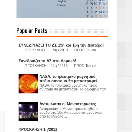
 Γερμανούς
Popular Posts
όσμιο
ΣΥΝΕΔΡΙΑΖΕΙ ΤΟ ΔΣ 15η και 16η την Δευτέρα!
ΠΡΟΣΚΛΗΣΗ: 15η / 2013 ΠΡΟΣ: Τον κο ...
Συνεδριάζει το ΔΣ στο Δομοκό!
ΠΡΟΣΚΛΗΣΗ: 11η / 2013 ΠΡΟΣ: Τον κο ...
Α.Ε. με σκοπό
NASA: το ηλεκτρικό μαγνητικό
τας και
πεδίο σύντομα θα μεταστραφεί
NASA: το ηλεκτρικό μαγνητικό πεδίο
σύντομα θα μεταστραφεί Tα δεδομένα των
...
Αντάμωσαν οι Μοναστηριώτες
Αντάμωσαν οι Μοναστηριώτες χθες το
βράδυ στο 16ο Αντάμωμα καταγομένων
απο το Μεγάλο ...
Υ– ΧΥΤΑ»
ΠΡΟΣΚΛΗΣΗ 1η/2013