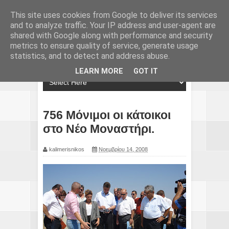
This site uses cookies from Google to deliver its services
and to analyze traffic. Your IP address and user-agent are
shared with Google along with performance and security
metrics to ensure quality of service, generate usage
statistics, and to detect and address abuse.
LEARN MORE
GOT IT
756 Mόνιμοι οι κάτοικοι
στο Νέο Μοναστήρι.
kalimerisnikos
Νοεμβρίου 14, 2008