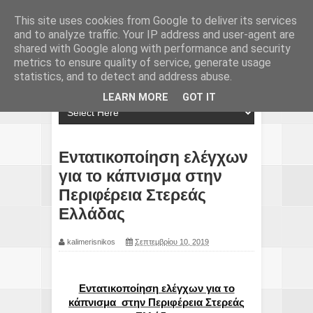
This site uses cookies from Google to deliver its services
and to analyze traffic. Your IP address and user-agent are
shared with Google along with performance and security
metrics to ensure quality of service, generate usage
statistics, and to detect and address abuse.
LEARN MORE
GOT IT
Εντατικοποίηση ελέγχων
για το κάπνισμα στην
Περιφέρεια Στερεάς
Ελλάδας
kalimerisnikos
Σεπτεμβρίου 10, 2019
Εντατικοποίηση ελέγχων για το
κάπνισμα
στην Περιφέρεια Στερεάς