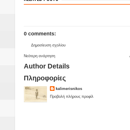
Βάιος Γκανής Δομοκός : Δύο μήν
Επικύρωση των αποτελεσμάτων 
0 comments:
ΔΙΑΚΟΠΕΣ ΡΕΥΜΑΤΟΣ ΣΤΗΝ Δ
Δημοσίευση σχολίου
ΕΙΔΩΛΙΑ Από ΠΡΟΕΡΝΑ Ναός Δ
Νεότερη ανάρτηση
ΤΟ ΙΕΡΟ ΤΗΣ ΘΕΑΣ ΔΗΜΗΤΡΑ
Author Details
Πληροφορίες
H MAXH ΣTO ΝΤΟΜΠΡΟΥΖΗ
kalimerisnikos
Νεομοναστηριώτικα ...Λαϊκή Μαν
Προβολή πλήρους προφίλ
Βίντεο του Εφηβικού τμήματος 