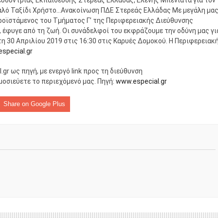
αλό Ταξίδι Χρήστο…Ανακοίνωση ΠΔΕ Στερεάς Ελλάδας Με μεγάλη μα
ομοκού.
ροϊστάμενος του Τμήματος Γ’ της Περιφερειακής Διεύθυνσης
έφυγε από τη ζωή. Οι συνάδελφοί του εκφράζουμε την οδύνη μας γι
τη 30 Απριλίου 2019 στις 16:30 στις Καρυές Δομοκού. Η Περιφερειακ
το κάψιμο των χωριών της Λίμνης Πλαστήρα από Ιταλούς και
special.gr
gr ως πηγή, με ενεργό link προς τη διεύθυνση
ημοσιεύετε το περιεχόμενό μας. Πηγή:
www.especial.gr
 Ελληνίδες με ρίζες απο τον Δομοκό που κυριαρχούν στο Παγκ
Share on Google Plus
ς στο Διαγωνισμό Ιδεών - Hackathon που διοργανώνει η ΑΝ.ΚΑ 
ρωτότυπων ιδεών στους τομείς της περιβαλλοντικής βιωσιμότη
τώσεων της κλιματικής αλλαγής
ροπή του Δήμου Δομοκού
ΡΟΝΙΚΟΥ ΔΙΑΓΩΝΙΣΜΟΥ «ΛΕΙΤΟΥΡΓΙΑ ΒΙΟΚΑ ΧΥΤΑ ΔΟΜΟΚΟ