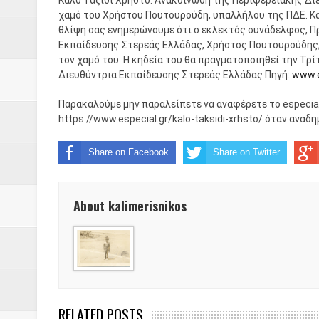
χαμό του Χρήστου Πουτουρούδη, υπαλλήλου της ΠΔΕ. Κ
Δύο νέα μηχανήμτα στο Δήμο Δ
θλίψη σας ενημερώνουμε ότι ο εκλεκτός συνάδελφος, Π
Εκπαίδευσης Στερεάς Ελλάδας, Χρήστος Πουτουρούδης, 
τον χαμό του. Η κηδεία του θα πραγματοποιηθεί την Τρί
ΝΟΕΜΒΡΙΟΣ 1943 80 χρόνια από 
Διευθύντρια Εκπαίδευσης Στερεάς Ελλάδας Πηγή:
www.e
κατακτητές
Παρακαλούμε μην παραλείπετε να αναφέρετε το especial.
https://www.especial.gr/kalo-taksidi-xrhsto/ όταν αναδ
Αδελφές Αλεξανδρή: Οι τρίδυμες
Share on Facebook
Share on Twitter
Πρωτάθλημα με την Αυστρία!
Ξεκινούν οι αιτήσεις συμμετοχή
About kalimerisnikos
τη διαμόρφωση - επεξεργασία π
ανθεκτικότητας έναντι των επιπ
Συνεδριάζει η οικονομική επιτ
RELATED POSTS
ΠΡΟΚΗΡΥΞΗ ΑΝΟΙΚΤΟΥ ΗΛΕΚΤ