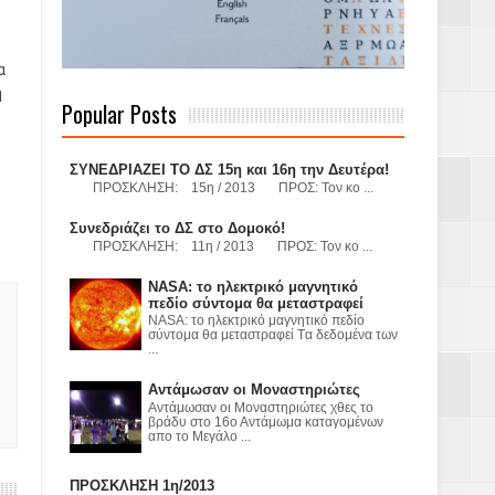
ς
α
ή
 Γερμανούς
Popular Posts
ΣΥΝΕΔΡΙΑΖΕΙ ΤΟ ΔΣ 15η και 16η την Δευτέρα!
ΠΡΟΣΚΛΗΣΗ: 15η / 2013 ΠΡΟΣ: Τον κο ...
όσμιο
Συνεδριάζει το ΔΣ στο Δομοκό!
ΠΡΟΣΚΛΗΣΗ: 11η / 2013 ΠΡΟΣ: Τον κο ...
NASA: το ηλεκτρικό μαγνητικό
Α.Ε. με σκοπό
πεδίο σύντομα θα μεταστραφεί
NASA: το ηλεκτρικό μαγνητικό πεδίο
σύντομα θα μεταστραφεί Tα δεδομένα των
τας και
...
Αντάμωσαν οι Μοναστηριώτες
Αντάμωσαν οι Μοναστηριώτες χθες το
βράδυ στο 16ο Αντάμωμα καταγομένων
απο το Μεγάλο ...
ΠΡΟΣΚΛΗΣΗ 1η/2013
Υ– ΧΥΤΑ»