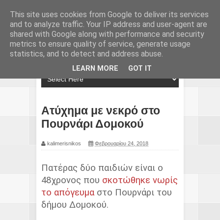
This site uses cookies from Google to deliver its services
and to analyze traffic. Your IP address and user-agent are
shared with Google along with performance and security
metrics to ensure quality of service, generate usage
statistics, and to detect and address abuse.
LEARN MORE
GOT IT
Ατύχημα με νεκρό στο
Πουρνάρι Δομοκού
kalimerisnikos
Φεβρουαρίου 24, 2018
Πατέρας δύο παιδιών είναι ο
48χρονος που
σκοτώθηκε νωρίς
το απόγευμα
στο Πουρνάρι του
δήμου Δομοκού.