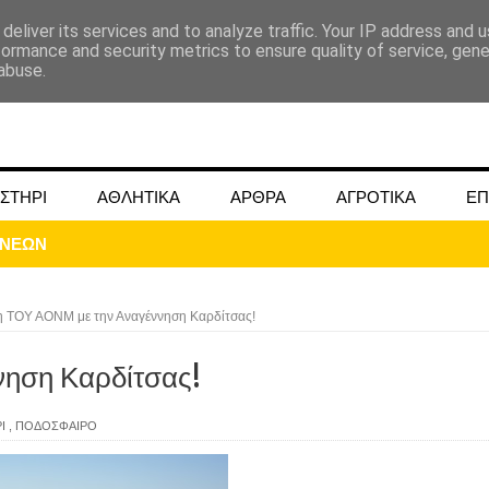
deliver its services and to analyze traffic. Your IP address and 
formance and security metrics to ensure quality of service, gen
abuse.
ΣΤΗΡΙ
ΑΘΛΗΤΙΚΑ
ΑΡΘΡΑ
ΑΓΡΟΤΙΚΑ
ΕΠ
η ΤΟΥ ΑΟΝΜ με την Αναγέννηση Καρδίτσας!
νηση Καρδίτσας!
ΜΟΚΟΥ ΓΙΑ ΜΑΙΟ ΚΑΙ ΙΟΥΝΙΟ 2024
Ι
,
ΠΟΔΟΣΦΑΙΡΟ
ωάννου στην Ομβριακή Δομοκού την 1η Δεκέμβρη 1942