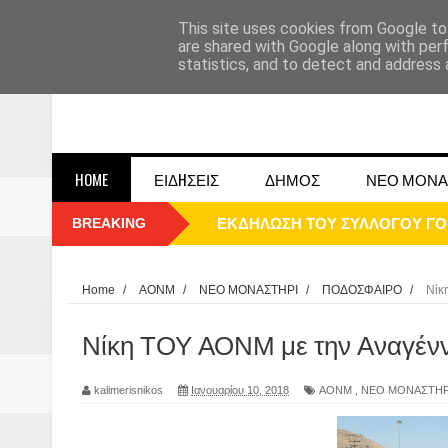
This site uses cookies from Google to 
are shared with Google along with per
statistics, and to detect and address 
HOME
ΕΙΔHΣΕΙΣ
ΔΗΜΟΣ
ΝΕΟ ΜΟΝΑ
BREAKING
ΠΑΡΕ΄ΛΑΣΗ 25ΗΣ 2025
ΚΑΛΗ ΧΡΟΝΙΑ 2025
Home
/
ΑΟΝΜ
/
ΝΕΟ ΜΟΝΑΣΤΗΡΙ
/
ΠΟΔΟΣΦΑΙΡΟ
/
Νίκ
1948 ΜΑΝΤΑΣΙΑ ΔΟΜΟΚΟΥ
Νίκη ΤΟΥ ΑΟΝΜ με την Αναγέν
ΟΙ ΕΚΔΗΛΩΣΕΙΣ ΤΟΥ ΔΗΜΟΥ ΔΟ
kalimerisnikos
Ιανουαρίου 10, 2018
ΑΟΝΜ
,
ΝΕΟ ΜΟΝΑΣΤΗΡ
Η εκτέλεση των αδελφών Παπαι