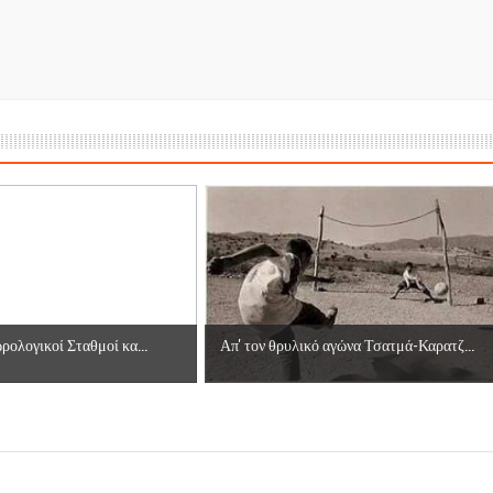
ρολογικοί Σταθμοί κα...
Απ' τον θρυλικό αγώνα Τσατμά-Καρατζ...