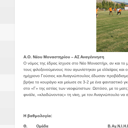
Δύο νέα μηχανήμτα στο Δήμο Δ
ΝΟΕΜΒΡΙΟΣ 1943 80 χρόνια από 
κατακτητές
Αδελφές Αλεξανδρή: Οι τρίδυμες
Πρωτάθλημα με την Αυστρία!
Α.Ο. Νέου Μοναστηρίου – ΑΣ Αναγέννηση
Ο νόμος της έδρας ίσχυσε στο Νέο Μοναστήρι, αν και το
Ξεκινούν οι αιτήσεις συμμετοχή
τους φιλοξενούμενους που αγωνίστηκαν με ελλείψεις και ο
ημίχρονο Γούσιος και Αναγνώπουλος έδωσαν προβάδισμα
τη διαμόρφωση - επεξεργασία π
βρήκε το κουράγιο και μείωσε σε 3-2 με ένα φανταστικό γ
στο «Γ» της εστίας των νεοφώτιστων. Ωστόσο, με το ματς 
ανθεκτικότητας έναντι των επιπ
φινάλε, «κλειδώνοντας» τη νίκη, με τον Αναγνώπουλο να 
Συνεδριάζει η οικονομική επιτ
Η βαθμολογία:
ΠΡΟΚΗΡΥΞΗ ΑΝΟΙΚΤΟΥ ΗΛΕΚΤ
Θ.
Ομάδα
Β.
Αγ.
Ν.
Ι.
Η.