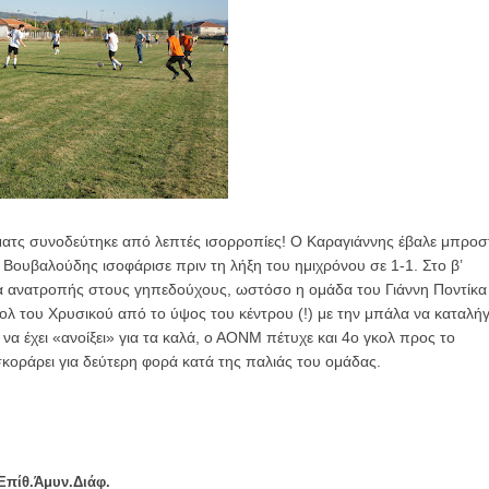
ομοκού.
το κάψιμο των χωριών της Λίμνης Πλαστήρα από Ιταλούς και
 Ελληνίδες με ρίζες απο τον Δομοκό που κυριαρχούν στο Παγκ
 ματς συνοδεύτηκε από λεπτές ισορροπίες! Ο Καραγιάννης έβαλε μπροσ
ς στο Διαγωνισμό Ιδεών - Hackathon που διοργανώνει η ΑΝ.ΚΑ 
 Βουβαλούδης ισοφάρισε πριν τη λήξη του ημιχρόνου σε 1-1. Στο β’
 ανατροπής στους γηπεδούχους, ωστόσο η ομάδα του Γιάννη Ποντίκα
ρωτότυπων ιδεών στους τομείς της περιβαλλοντικής βιωσιμότη
κολ του Χρυσικού από το ύψος του κέντρου (!) με την μπάλα να καταλήγ
να έχει «ανοίξει» για τα καλά, ο ΑΟΝΜ πέτυχε και 4ο γκολ προς το
τώσεων της κλιματικής αλλαγής
σκοράρει για δεύτερη φορά κατά της παλιάς του ομάδας.
ροπή του Δήμου Δομοκού
ΡΟΝΙΚΟΥ ΔΙΑΓΩΝΙΣΜΟΥ «ΛΕΙΤΟΥΡΓΙΑ ΒΙΟΚΑ ΧΥΤΑ ΔΟΜΟΚΟ
Επίθ.
Άμυν.
Διάφ.