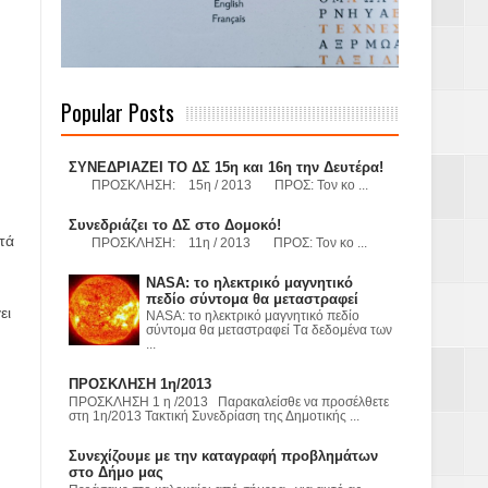
 Γερμανούς
Popular Posts
όσμιο
ΣΥΝΕΔΡΙΑΖΕΙ ΤΟ ΔΣ 15η και 16η την Δευτέρα!
ΠΡΟΣΚΛΗΣΗ: 15η / 2013 ΠΡΟΣ: Τον κο ...
Συνεδριάζει το ΔΣ στο Δομοκό!
τά
ΠΡΟΣΚΛΗΣΗ: 11η / 2013 ΠΡΟΣ: Τον κο ...
Α.Ε. με σκοπό
NASA: το ηλεκτρικό μαγνητικό
τας και
πεδίο σύντομα θα μεταστραφεί
ει
NASA: το ηλεκτρικό μαγνητικό πεδίο
σύντομα θα μεταστραφεί Tα δεδομένα των
...
ΠΡΟΣΚΛΗΣΗ 1η/2013
ΠΡΟΣΚΛΗΣΗ 1 η /2013 Παρακαλείσθε να προσέλθετε
στη 1η/2013 Τακτική Συνεδρίαση της Δημοτικής ...
Υ– ΧΥΤΑ»
Συνεχίζουμε με την καταγραφή προβλημάτων
στο Δήμο μας