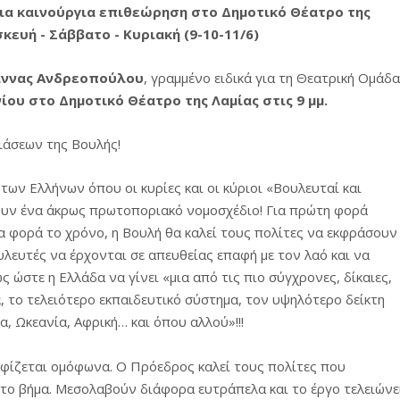
ομοκού.
ια καινούργια επιθεώρηση στο Δημοτικό Θέατρο της
κευή - Σάββατο - Κυριακή (9-10-11/6)
το κάψιμο των χωριών της Λίμνης Πλαστήρα από Ιταλούς και
άννας Ανδρεοπούλου
, γραμμένο ειδικά για τη Θεατρική Ομάδα
υνίου στο Δημοτικό Θέατρο της Λαμίας στις 9 μμ.
 Ελληνίδες με ρίζες απο τον Δομοκό που κυριαρχούν στο Παγκ
ιάσεων της Βουλής!
ων Ελλήνων όπου οι κυρίες και οι κύριοι «Βουλευταί και
ς στο Διαγωνισμό Ιδεών - Hackathon που διοργανώνει η ΑΝ.ΚΑ 
υν ένα άκρως πρωτοποριακό νομοσχέδιο! Για πρώτη φορά
ία φορά το χρόνο, η Βουλή θα καλεί τους πολίτες να εκφράσουν
ρωτότυπων ιδεών στους τομείς της περιβαλλοντικής βιωσιμότη
υλευτές να έρχονται σε απευθείας επαφή με τον λαό και να
ώστε η Ελλάδα να γίνει «μια από τις πιο σύγχρονες, δίκαιες,
τώσεων της κλιματικής αλλαγής
, το τελειότερο εκπαιδευτικό σύστημα, τον υψηλότερο δείκτη
α, Ωκεανία, Αφρική… και όπου αλλού»!!!
ροπή του Δήμου Δομοκού
ΡΟΝΙΚΟΥ ΔΙΑΓΩΝΙΣΜΟΥ «ΛΕΙΤΟΥΡΓΙΑ ΒΙΟΚΑ ΧΥΤΑ ΔΟΜΟΚΟ
ηφίζεται ομόφωνα. Ο Πρόεδρος καλεί τους πολίτες που
στο βήμα. Μεσολαβούν διάφορα ευτράπελα και το έργο τελειώνε