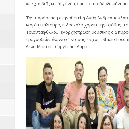
Βάιος Γκανής Δομοκός : Δύο μήν
«ἐν χορδαῖς καὶ ὀργάνοις» με το αισιόδοξο μήνυμα
Επικύρωση των αποτελεσμάτων 
Την παράσταση σκηνοθετεί η Ανθή Ανδρεοπούλου, 
Μαρία Παλιούρα, η δασκάλα χορού της ομάδας, τα 
ΔΙΑΚΟΠΕΣ ΡΕΥΜΑΤΟΣ ΣΤΗΝ Δ
Τριανταφύλλου, ενορχήστρωση μουσικής ο Σπύρος 
τραγουδιών έκανε ο Έκτορας Σώχος -Studio Locomo
ΕΙΔΩΛΙΑ Από ΠΡΟΕΡΝΑ Ναός Δ
Λένα Μπέτση, CopyLand, Λαμία.
ΤΟ ΙΕΡΟ ΤΗΣ ΘΕΑΣ ΔΗΜΗΤΡΑ
H MAXH ΣTO ΝΤΟΜΠΡΟΥΖΗ
Νεομοναστηριώτικα ...Λαϊκή Μαν
Βίντεο του Εφηβικού τμήματος 
ΕΚΔΗΛΩΣΗ ΤΟΥ ΣΥΛΛΟΓΟΥ Γ