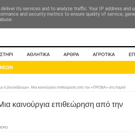
deliver its services and to analyze traffic. Your IP address and 
formance and security metrics to ensure quality of service, gen
abuse.
ΣΤΗΡΙ
ΑΘΛΗΤΙΚΑ
ΑΡΘΡΑ
ΑΓΡΟΤΙΚΑ
ΕΠ
ε ή βουλιάζουμε», Μια καινούργια επιθεώρηση από την «ΠΡΟΒΑ» στη Λαμία!
Μια καινούργια επιθεώρηση από την
ΜΟΚΟΥ ΓΙΑ ΜΑΙΟ ΚΑΙ ΙΟΥΝΙΟ 2024
ωάννου στην Ομβριακή Δομοκού την 1η Δεκέμβρη 1942
ΑΤΡΟ