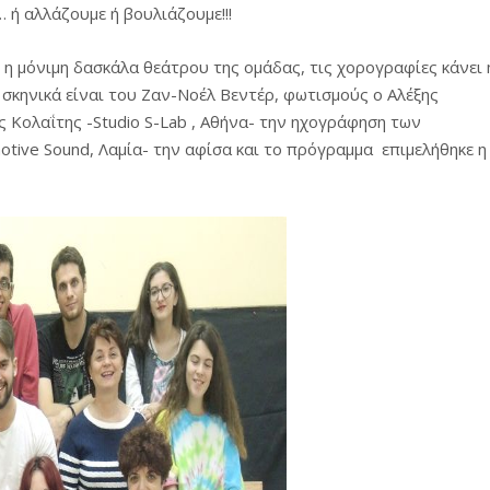
ες μετά τις πλημμύρες και κινδυνεύουμε να ξαναπλημμυρίσουμ
… ή αλλάζουμε ή βουλιάζουμε!!!
των δημοτικών εκλογών που έλαβαν χώρα την 8η Οκτωβρίου 
η μόνιμη δασκάλα θεάτρου της ομάδας, τις χορογραφίες κάνει 
σκηνικά είναι του Ζαν-Νοέλ Βεντέρ, φωτισμούς ο Αλέξης
ΕΗ
Κολαΐτης -Studio S-Lab , Αθήνα- την ηχογράφηση των
tive Sound, Λαμία- την αφίσα και το πρόγραμμα επιμελήθηκε η
ήμητρας
Σ ΣΤΗΝ ΠΡΟΕΡΝΑ ΣΤΟ ΝΕΟ ΜΟΝΑΣΤΉΡΙ
τεία και έθιμα που χάνονται στον καιρό…
του Επιμορφωτικού στο Λεοντάρι!
ΟΝΕΩΝ