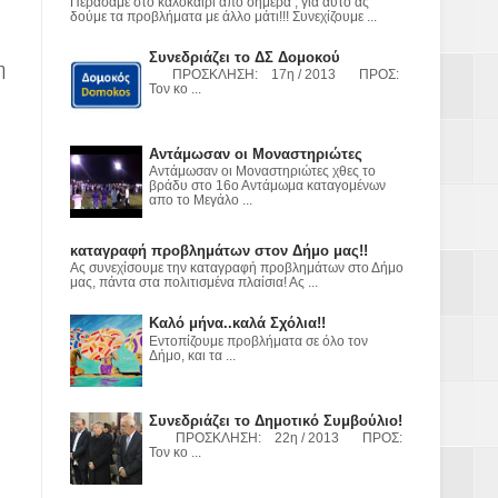
ε
Περάσαμε στο καλοκαίρι από σήμερα , για αυτό ας
δούμε τα προβλήματα με άλλο μάτι!!! Συνεχίζουμε ...
2023
Συνεδριάζει το ΔΣ Δομοκού
η
ΠΡΟΣΚΛΗΣΗ: 17η / 2013 ΠΡΟΣ:
Τον κο ...
Αντάμωσαν οι Μοναστηριώτες
Αντάμωσαν οι Μοναστηριώτες χθες το
βράδυ στο 16ο Αντάμωμα καταγομένων
απο το Μεγάλο ...
καταγραφή προβλημάτων στον Δήμο μας!!
Ας συνεχίσουμε την καταγραφή προβλημάτων στο Δήμο
μας, πάντα στα πολιτισμένα πλαίσια! Ας ...
Καλό μήνα..καλά Σχόλια!!
Εντοπίζουμε προβλήματα σε όλο τον
Δήμο, και τα ...
Συνεδριάζει το Δημοτικό Συμβούλιο!
ΠΡΟΣΚΛΗΣΗ: 22η / 2013 ΠΡΟΣ:
Τον κο ...