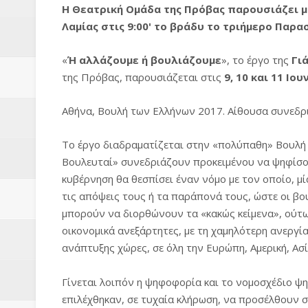
Δύο νέα μηχανήμτα στο Δήμο Δ
Η Θεατρική Ομάδα της Πρόβας παρουσιάζει μ
Λαμίας στις 9:00' το βράδυ το τριήμερο Παρασ
ΝΟΕΜΒΡΙΟΣ 1943 80 χρόνια από 
«
Ή αλλάζουμε ή βουλιάζουμε
», το έργο της
Γι
κατακτητές
της Πρόβας, παρουσιάζεται στις
9, 10 και 11 Ιο
Αδελφές Αλεξανδρή: Οι τρίδυμες
Αθήνα, Βουλή των Ελλήνων 2017. Αίθουσα συνεδρ
Πρωτάθλημα με την Αυστρία!
Το έργο διαδραματίζεται στην «πολύπαθη» Βουλή τ
Ξεκινούν οι αιτήσεις συμμετοχή
Βουλευταί» συνεδριάζουν προκειμένου να ψηφίσο
κυβέρνηση θα θεσπίσει έναν νόμο με τον οποίο, μ
τη διαμόρφωση - επεξεργασία π
τις απόψεις τους ή τα παράπονά τους, ώστε οι βο
μπορούν να διορθώνουν τα «κακώς κείμενα», ούτως 
ανθεκτικότητας έναντι των επιπ
οικονομικά ανεξάρτητες, με τη χαμηλότερη ανεργία
ανάπτυξης χώρες, σε όλη την Ευρώπη, Αμερική, Ασί
Συνεδριάζει η οικονομική επιτ
ΠΡΟΚΗΡΥΞΗ ΑΝΟΙΚΤΟΥ ΗΛΕΚΤ
Γίνεται λοιπόν η ψηφοφορία και το νομοσχέδιο ψ
επιλέχθηκαν, σε τυχαία κλήρωση, να προσέλθουν 