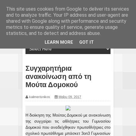
This site uses cookies from Google to deliver its services
and to analyze traffic. Your IP address and user-agent are
shared with Google along with performance and security
metrics to ensure quality of service, generate usage
statistics, and to detect and address abuse.
LEARN MORE
GOT IT
Συγχαρητήρια
ανακοίνωση από τη
Μούτα Δομοκού
kalimerisnikos
Μαΐου 09, 2017
Η διοίκηση της Μούτας Δομοκού με ανακοίνωση
της συγχαίρει τις αθλήτριες του Γυμνασίου
Δομοκού που αναδείχθηκαν πρωταθλήτριες στο
σχολικό πρωτάθλημα μπάσκετ 3on3 Γυμνασίων