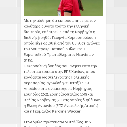
Με την αίσθηση ότι εκπροσώπησε με τον
καλύτερο δυνατό τρόπο την ελληνική
διαιτησία, επέστρεψε από τη Νορβηγία η
διεθνής βοηθός Γεωργία Κομισοπούλου, η
οποία είχε ορισθεί από την UEFA σε αγώνες
του 5ου προκριματικού ομίλου του
Ευρωπαϊκού Πρωταθλήματος Νεανίδων
(Κ19).
Η Φαρσαλινή βοηθός που ανήκει κατά την
τελευταία τριετία στην ΕΠΣ Χανίων, όπου
εργάζεται ως στέλεχος της Πολεμικής
Αεροπορίας, αγωνίσθηκε μεταξύ 5-10
Απριλίου στις αναμετρήσεις Νορβηγίας-
Σουηδίας (2-2), Σουηδίας-Ιταλίας (2-0) και
Ιταλίας-Νορβηγίας (2-1) τις οποίες διηύθυναν
η Ελένη Αντωνίου (ΕΠΣ Ανατολικής Αττικής)
και η Γερμανίδα Karoline Wacker.
Στον όμιλο πρώτευσαν οι Ιταλίδες με 6