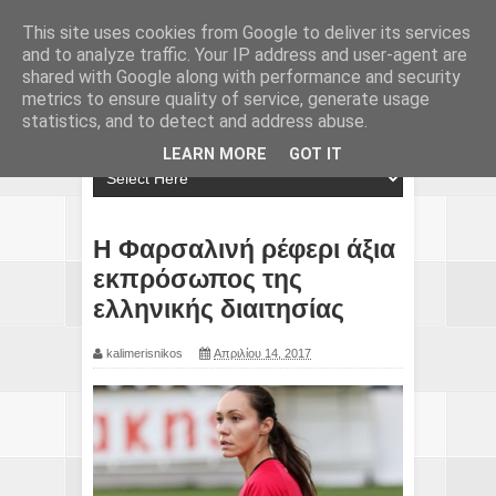
This site uses cookies from Google to deliver its services
and to analyze traffic. Your IP address and user-agent are
shared with Google along with performance and security
metrics to ensure quality of service, generate usage
statistics, and to detect and address abuse.
LEARN MORE
GOT IT
Η Φαρσαλινή ρέφερι άξια
εκπρόσωπος της
ελληνικής διαιτησίας
kalimerisnikos
Απριλίου 14, 2017