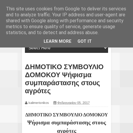
This site uses cookies from Google to deliver its services
and to analyze traffic. Your IP address and user-agent are
shared with Google along with performance and security
metrics to ensure quality of service, generate usage
statistics, and to detect and address abuse.
LEARN MORE
GOT IT
ΔΗΜΟΤΙΚΟ ΣΥΜΒΟΥΛΙΟ
ΔΟΜΟΚΟΥ Ψήφισμα
συμπαράστασης στους
αγρότες
kalimerisnikos
Φεβρουαρίου 05, 2017
ΔΗΜΟΤΙΚΟ ΣΥΜΒΟΥΛΙΟ ΔΟΜΟΚΟΥ
Ψήφισμα συμπαράστασης στους
αγρότες