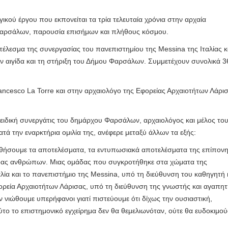
 Ελληνίδες με ρίζες απο τον Δομοκό που κυριαρχούν στο Παγκ
κού έργου που εκπονείται τα τρία τελευταία χρόνια στην αρχαία
Φαρσάλων, παρουσία επισήμων και πλήθους κόσμου.
ς στο Διαγωνισμό Ιδεών - Hackathon που διοργανώνει η ΑΝ.ΚΑ 
έλεσμα της συνεργασίας του πανεπιστημίου της Messina της Ιταλίας κ
ην αιγίδα και τη στήριξη του Δήμου Φαρσάλων. Συμμετέχουν συνολικά 3
ρωτότυπων ιδεών στους τομείς της περιβαλλοντικής βιωσιμότη
ncesco La Torre και στην αρχαιολόγο της Εφορείας Αρχαιοτήτων Λάρι
τώσεων της κλιματικής αλλαγής
ροπή του Δήμου Δομοκού
ειδική συνεργάτις του δημάρχου Φαρσάλων, αρχαιολόγος και μέλος το
ά την εναρκτήρια ομιλία της, ανέφερε μεταξύ άλλων τα εξής:
ΡΟΝΙΚΟΥ ΔΙΑΓΩΝΙΣΜΟΥ «ΛΕΙΤΟΥΡΓΙΑ ΒΙΟΚΑ ΧΥΤΑ ΔΟΜΟΚΟ
υθήσουμε τα αποτελέσματα, τα εντυπωσιακά αποτελέσματα της επίπονη
ες μετά τις πλημμύρες και κινδυνεύουμε να ξαναπλημμυρίσουμ
άδας ανθρώπων. Μιας ομάδας που συγκροτήθηκε στα χώματα της
ία και το πανεπιστήμιο της Messina, υπό τη διεύθυνση του καθηγητή 
των δημοτικών εκλογών που έλαβαν χώρα την 8η Οκτωβρίου 
φορεία Αρχαιοτήτων Λάρισας, υπό τη διεύθυνση της γνωστής και αγαπη
νιώθουμε υπερήφανοι γιατί πιστεύουμε ότι δίχως την ουσιαστική,
ΕΗ
ύτο το επιστημονικό εγχείρημα δεν θα θεμελιωνόταν, ούτε θα ευδοκιμο