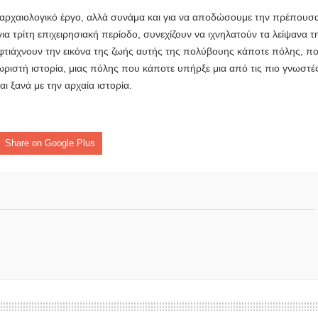
ήμητρας
 αρχαιολογικό έργο, αλλά συνάμα και για να αποδώσουμε την πρέπουσ
Σ ΣΤΗΝ ΠΡΟΕΡΝΑ ΣΤΟ ΝΕΟ ΜΟΝΑΣΤΉΡΙ
ια τρίτη επιχειρησιακή περίοδο, συνεχίζουν να ιχνηλατούν τα λείψανα τ
φτιάχνουν την εικόνα της ζωής αυτής της πολύβουης κάποτε πόλης, π
χωριστή ιστορία, μιας πόλης που κάποτε υπήρξε μια από τις πιο γνωστέ
ι ξανά με την αρχαία ιστορία.
τεία και έθιμα που χάνονται στον καιρό…
του Επιμορφωτικού στο Λεοντάρι!
Share on Google Plus
ΟΝΕΩΝ