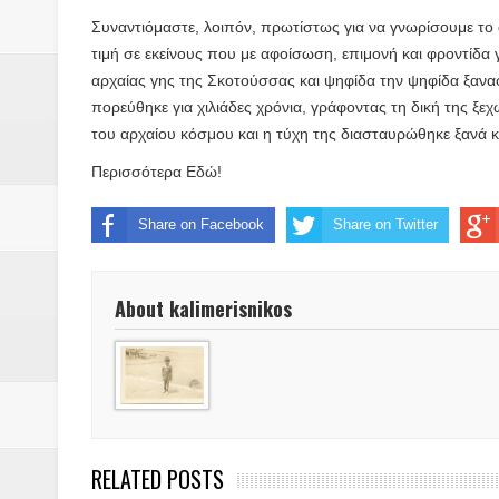
ΕΙΔΩΛΙΑ Από ΠΡΟΕΡΝΑ Ναός Δ
Συναντιόμαστε, λοιπόν, πρωτίστως για να γνωρίσουμε το
ΤΟ ΙΕΡΟ ΤΗΣ ΘΕΑΣ ΔΗΜΗΤΡΑ
τιμή σε εκείνους που με αφοίσωση, επιμονή και φροντίδα γ
αρχαίας γης της Σκοτούσσας και ψηφίδα την ψηφίδα ξανα
H MAXH ΣTO ΝΤΟΜΠΡΟΥΖΗ
πορεύθηκε για χιλιάδες χρόνια, γράφοντας τη δική της ξε
του αρχαίου κόσμου και η τύχη της διασταυρώθηκε ξανά κα
Νεομοναστηριώτικα ...Λαϊκή Μαν
Περισσότερα
Εδώ!
Βίντεο του Εφηβικού τμήματος 
Share on Facebook
Share on Twitter
ΕΚΔΗΛΩΣΗ ΤΟΥ ΣΥΛΛΟΓΟΥ Γ
About kalimerisnikos
ΠΑΡΕ΄ΛΑΣΗ 25ΗΣ 2025
ΚΑΛΗ ΧΡΟΝΙΑ 2025
1948 ΜΑΝΤΑΣΙΑ ΔΟΜΟΚΟΥ
RELATED POSTS