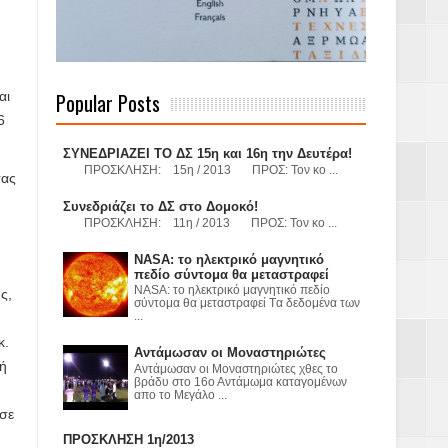
όσμιο
Α.Ε. με σκοπό
αι
Popular Posts
6
τας και
ΣΥΝΕΔΡΙΑΖΕΙ ΤΟ ΔΣ 15η και 16η την Δευτέρα!
ΠΡΟΣΚΛΗΣΗ: 15η / 2013 ΠΡΟΣ: Τον κο ...
σας
Συνεδριάζει το ΔΣ στο Δομοκό!
ΠΡΟΣΚΛΗΣΗ: 11η / 2013 ΠΡΟΣ: Τον κο ...
υ
NASA: το ηλεκτρικό μαγνητικό
Υ– ΧΥΤΑ»
πεδίο σύντομα θα μεταστραφεί
NASA: το ηλεκτρικό μαγνητικό πεδίο
ς,
σύντομα θα μεταστραφεί Tα δεδομένα των
ε
...
κ.
Αντάμωσαν οι Μοναστηριώτες
2023
τή
Αντάμωσαν οι Μοναστηριώτες χθες το
βράδυ στο 16ο Αντάμωμα καταγομένων
απο το Μεγάλο ...
ύσε
ΠΡΟΣΚΛΗΣΗ 1η/2013