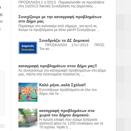
ΠΡΟΣΚΛΗΣΗ 1 η /2013 Παρακαλείσθε να προσέλθετε
στη 1η/2013 Τακτική Συνεδρίαση της Δημοτικής ...
α
ης
Συνεχίζουμε με την καταγραφή προβλημάτων
ου
στο Δήμο μας
Περάσαμε στο καλοκαίρι από σήμερα , για αυτό ας
ς
δούμε τα προβλήματα με άλλο μάτι!!! Συνεχίζουμε ...
Συνεδριάζει το ΔΣ Δομοκού
ΠΡΟΣΚΛΗΣΗ: 17η / 2013 ΠΡΟΣ:
Τον κο ...
καταγραφή προβλημάτων στον Δήμο μας!!
Ας συνεχίσουμε την καταγραφή προβλημάτων στο Δήμο
μας, πάντα στα πολιτισμένα πλαίσια! Ας ...
Καλό μήνα..καλά Σχόλια!!
Εντοπίζουμε προβλήματα σε όλο τον
Δήμο, και τα ...
καταγραφή προβλημάτων στα
χωριά του Δήμου Δομοκού.
Η πρώτη επαφή που είχαμε ξεπέρασε
αγαπητή φίλοι τις 1200 επισκέψεις και τα
70 σχόλια. Ήρθε η ...