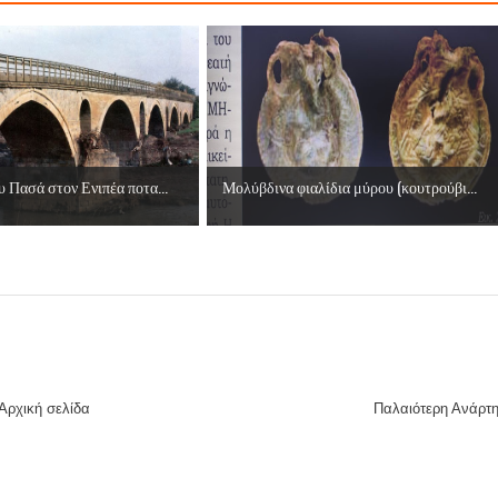
υ Πασά στον Ενιπέα ποτα...
Μολύβδινα φιαλίδια μύρου (κουτρούβι...
Αρχική σελίδα
Παλαιότερη Ανάρτ