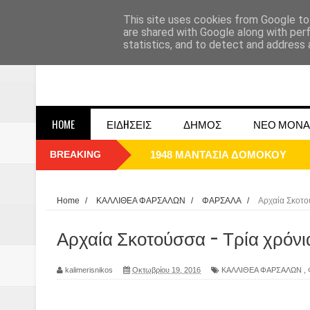
This site uses cookies from Google to 
are shared with Google along with per
statistics, and to detect and address 
HOME
ΕΙΔHΣΕΙΣ
ΔΗΜΟΣ
ΝΕΟ ΜΟΝΑ
BREAKING
ΟΙ ΕΚΔΗΛΩΣΕΙΣ ΤΟΥ ΔΗΜΟΥ ΔΟ
Η εκτέλεση των αδελφών Παπαι
Home
/
ΚΑΛΛΙΘΕΑ ΦΑΡΣΑΛΩΝ
/
ΦΑΡΣΑΛΑ
/
Αρχαία Σκοτο
Δύο νέα μηχανήμτα στο Δήμο Δ
Αρχαία Σκοτούσσα - Τρία χρόνι
ΝΟΕΜΒΡΙΟΣ 1943 80 χρόνια από 
kalimerisnikos
Οκτωβρίου 19, 2016
ΚΑΛΛΙΘΕΑ ΦΑΡΣΑΛΩΝ
,
κατακτητές