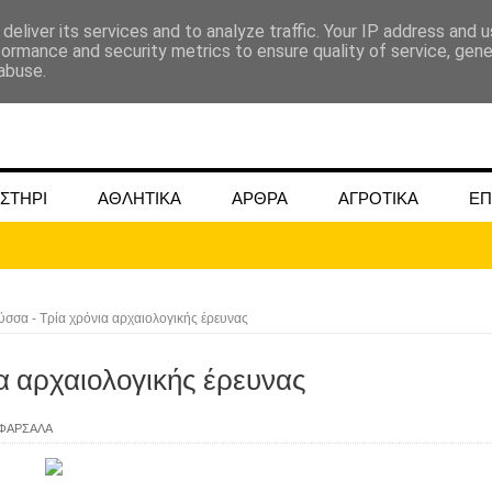
deliver its services and to analyze traffic. Your IP address and 
formance and security metrics to ensure quality of service, gen
abuse.
ΣΤΗΡΙ
ΑΘΛΗΤΙΚΑ
ΑΡΘΡΑ
ΑΓΡΟΤΙΚΑ
ΕΠ
ΜΟΚΟΥ ΓΙΑ ΜΑΙΟ ΚΑΙ ΙΟΥΝΙΟ 2024
ωάννου στην Ομβριακή Δομοκού την 1η Δεκέμβρη 1942
ύσσα - Τρία χρόνια αρχαιολογικής έρευνας
ομοκού.
α αρχαιολογικής έρευνας
το κάψιμο των χωριών της Λίμνης Πλαστήρα από Ιταλούς και
ΦΑΡΣΑΛΑ