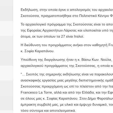
Αδελφές Αλεξανδρή: Οι τρίδυμες
Εκδήλωση, στην οποία έγινε ο απολογισμός του αρχαιολογι
Πρωτάθλημα με την Αυστρία!
Σκοτούσσα, πραγματοποιήθηκε στο Πολιτιστικό Κέντρο 
Ξεκινούν οι αιτήσεις συμμετοχή
Το αρχαιολογικό πρόγραμμα της Σκοτούσσας είναι το αποτ
της Εφορείας Αρχαιοτήτων Λάρισας και υλοποιείται υπό τ
τη διαμόρφωση - επεξεργασία π
άτομα, εκ των οποίων τα 27 είναι Ιταλοί.
Η διεύθυνση του προγράμματος ανήκει στον καθηγητή Fra
ανθεκτικότητας έναντι των επιπ
κ. Σοφία Καραπάνου.
Συνεδριάζει η οικονομική επιτ
Υπεύθυνη της διοργάνωσης ήταν η κ. Βάσω Κων. Νούλα, 
αρχαιολογικού προγράμματος της Σκοτούσσας, η οποία κατ
ΠΡΟΚΗΡΥΞΗ ΑΝΟΙΚΤΟΥ ΗΛΕΚΤ
"... Σκοπός της σημερινής εκδήλωσης είναι να παρακολο
Βάιος Γκανής Δομοκός : Δύο μήν
ανασκαφικής εργασίας μιας μεγάλης διεπιστημονικής ομ
Σκοτούσσας προερχόμενη ως επί το πλείστον από την Ιταλ
Επικύρωση των αποτελεσμάτων 
Francesco La Torre, αλλά και από την Ελλάδα, και την Ε
σε όλους μας κ. Σοφίας Καραπάνου. Στον Δήμο Φαρσάλων 
ΔΙΑΚΟΠΕΣ ΡΕΥΜΑΤΟΣ ΣΤΗΝ Δ
έμπρακτη συμβολή μας, με υλικό και έμψυχο δυναμικό, το
τόσο σύντομα και αποτελεσματικά.