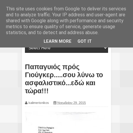
This site uses cookies from Google to deliver its services
and to analyze traffic. Your IP address and user-agent are
shared with Google along with performance and security
metrics to ensure quality of service, generate usage
statistics, and to detect and address abuse.
LEARN MORE
GOT IT
Παπαγυιός πρός
Γιούγκερ.....σου λύνω το
ασφαλιστικό...εδώ και
τώρα!!!
kalimerisnikos
Νοεμβρίου 29, 2015