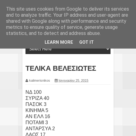
This site uses cookies from Google to deliver its services
and to analyze traffic. Your IP address and user-agent are
shared with Google along with performance and security
metrics to ensure quality of service, generate usage
statistics, and to detect and address abuse.
LEARN MORE
GOT IT
ΤΕΛΙΚΑ ΒΕΛΕΣΙΩΤΕΣ
kalimerisnikos
Ιανουαρίου 25, 2015
ΝΔ 100
ΣΥΡΙΖΑ 40
ΠΑΣΟΚ 3
ΚΙΝΗΜΑ 5
ΑΝ ΕΛΛ 16
ΠΟΤΑΜΙ 3
ΑΝΤΑΡΣΥΑ 2
ΛΑΟΣ 17