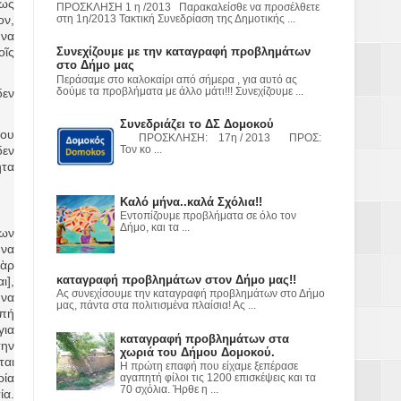
 ως
ΠΡΟΣΚΛΗΣΗ 1 η /2013 Παρακαλείσθε να προσέλθετε
ον,
στη 1η/2013 Τακτική Συνεδρίαση της Δημοτικής ...
ε
 να
οῖς
Συνεχίζουμε με την καταγραφή προβλημάτων
2023
στο Δήμο μας
Περάσαμε στο καλοκαίρι από σήμερα , για αυτό ας
δεν
δούμε τα προβλήματα με άλλο μάτι!!! Συνεχίζουμε ...
Συνεδριάζει το ΔΣ Δομοκού
που
ΠΡΟΣΚΛΗΣΗ: 17η / 2013 ΠΡΟΣ:
δεν
Τον κο ...
ητα
Καλό μήνα..καλά Σχόλια!!
Εντοπίζουμε προβλήματα σε όλο τον
Δήμο, και τα ...
των
 να
γὰρ
καταγραφή προβλημάτων στον Δήμο μας!!
ι],
Ας συνεχίσουμε την καταγραφή προβλημάτων στο Δήμο
 να
μας, πάντα στα πολιτισμένα πλαίσια! Ας ...
οπή
για
καταγραφή προβλημάτων στα
την
χωριά του Δήμου Δομοκού.
ται
Η πρώτη επαφή που είχαμε ξεπέρασε
ρία
αγαπητή φίλοι τις 1200 επισκέψεις και τα
70 σχόλια. Ήρθε η ...
ία.