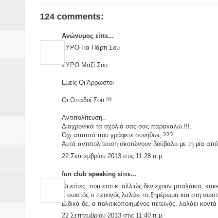
124 comments:
Ανώνυμος είπε...
ΣΥΡΟ Για Πάρτι Σου
ΣΥΡΟ Μαζί Σου
Εμείς Οι Άρρωστοι
Οι Οπαδοί Σου.!!!.
Αντιπολίτευση..
Διαχρονικά τα σχόλιά σας σας παρακαλώ.!!!.
Όχι απαυτά που γράφετε συνήθως.???
Αυτά αντιπολίτευση σκοτώνουν βούβαλο με τη μία από 
22 Σεπτεμβρίου 2013 στις 11:28 π.μ.
fun club speaking είπε...
Οι κότες, που έτσι κι αλλιώς δεν έχουν μπαλάκια, κα
ο σωστός ο πετεινός λαλάει το ξημέρωμα και στη σωσ
Ειδικά δε, ο πολιτικοποιημένος πετεινός, λαλάει κοντά 
22 Σεπτεμβρίου 2013 στις 11:40 π.μ.