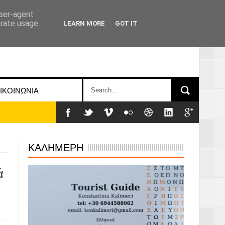
user-agent
erate usage
LEARN MORE
GOT IT
ΙΚΟΙΝΩΝΙΑ
ΚΑΛΗΜΕΡΗ
ά