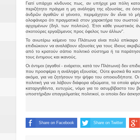
Γιατί υπάρχει κίνδυνος πως, αν υπήρχε μια πόλη κατ
περιζήτητο πράγμα η μη ανάληψη της εξουσίας, σε όσο 
ἀνδρῶν ἀγαθῶν εἰ γένοιτο, περιμάχητον ἂν εἶναι τὸ μ
ολοφάνερο ότι πραγματικά στον χαρακτήρα του σωστού ά
αρχομένων (δηλ. των πολιτών). Έτσι κάθε γνωστικός ά
σκοτούρες εργαζόμενος προς όφελος των άλλων".
Το ανωτέρω κείμενο του Πλάτωνα είναι πολύ επίκαιρο 
επιδιώκουν να αναλάβουν εξουσίες για τους ίδιους ακρι
από το κρατούν σάπιο πολιτικό σύστημα ή τα παράτησα
τους έντιμους και ικανούς.
Οι έντιμοι (αγαθοί - ενάρετοι, κατά τον Πλάτωνα) δεν επι
που προσφέρει η ανάληψη εξουσίας. Ούτε φυσικά θα κατα
ακόμα, για να ζητήσουν την ψήφο του οποιουδήποτε. Οι 
πολιτική για να λάβουν διάφορα αξιώματα, τα οποία φέρνο
καταργηθέντα, ευτυχώς, νόμο για το ασυμβίβαστο του β
υποστήριξαν επαγγελματίες πολιτικοί, οι οποίοι δεν άσκ
Share on Facebook
Share on Twitter