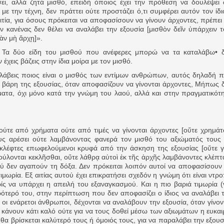
ι, αλλά ζητά μισθό, επειδή όποιος έχει την πρόθεση να δουλέψει
ε την τέχνη, δεν πράττει ούτε προστάζει ό,τι συμφέρει αυτόν τον ίδι
ες μετά τις πλημμύρες και κινδυνεύουμε να ξαναπλημμυρίσουμ
αιτία, για όσους πρόκειται να αποφασίσουν να γίνουν άρχοντες, πρέπει
ν κανένας δεν θέλει να αναλάβει την εξουσία [μισθὸν δεῖν ὑπάρχειν τ
των δημοτικών εκλογών που έλαβαν χώρα την 8η Οκτωβρίου 
ἐὰν μὴ ἄρχῃ]».
ν. Τα δύο είδη του μισθού που ανέφερες μπορώ να τα καταλάβω• 
ΕΗ
έχεις βάζεις στην ίδια μοίρα με τον μισθό.
αλάβεις ποιος είναι ο μισθός των εντίμων ανθρώπων, αυτός δηλαδή 
ήμητρας
 βάρη της εξουσίας, όταν αποφασίζουν να γίνονται άρχοντες, Μήπως 
ήματα, όχι μόνο κατά την γνώμη του λαού, αλλά και στην πραγματικότ
Σ ΣΤΗΝ ΠΡΟΕΡΝΑ ΣΤΟ ΝΕΟ ΜΟΝΑΣΤΉΡΙ
ι ούτε από χρήματα ούτε από τιμές να γίνονται άρχοντες [οὔτε χρημά
 τους αρέσει ούτε λαμβάνοντας φανερά τον μισθό του αξιώματός τους
τεία και έθιμα που χάνονται στον καιρό…
ως κλέφτες επωφελούμενοι κρυφά από την άσκηση της εξουσίας [οὔτε 
ύλονται κεκλῆσθαι, οὔτε λάθρᾳ αὐτοὶ ἐκ τῆς ἀρχῆς λαμβάνοντες κλέπτα
φού δεν αγαπούν τη δόξα. Δεν πρόκειται λοιπόν αυτοί να αποφασίσουν
του Επιμορφωτικού στο Λεοντάρι!
μωρία. Εξ αιτίας αυτού έχει επικρατήσει σχεδόν η γνώμη ότι είναι ντρ
ίς να υπάρχει η απειλή του εξαναγκασμού. Και η πιο βαριά τιμωρία (
ιρότερό του, στην περίπτωση που δεν αποφασίζει ο ίδιος να αναλάβει 
 οι ενάρετοι άνθρωποι, δέχονται να αναλάβουν την εξουσία, όταν γίνον
τι κάνουν κάτι καλό ούτε για να τους δοθεί μέσω των αξιωμάτων η ευκαι
α βρίσκεται καλύτερό τους ή όμοιός τους, για να παραλάβει την εξουσ