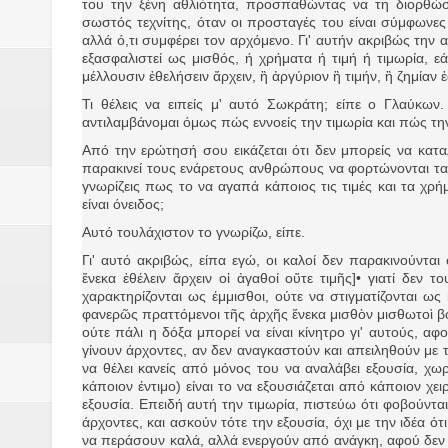
του την ξένη αθλιότητα, προσπαθώντας να τη διορθώσε
σωστός τεχνίτης, όταν οι προσταγές του είναι σύμφωνες μ
Βάιος Γκανής Δομοκός : Δύο μήν
αλλά ό,τι συμφέρει τον αρχόμενο. Γι' αυτήν ακριβώς την 
εξασφαλιστεί ως μισθός, ή χρήματα ή τιμή ή τιμωρία, εά
Επικύρωση των αποτελεσμάτων 
μέλλουσιν ἐθελήσειν ἄρχειν, ἢ ἀργύριον ἢ τιμήν, ἢ ζημίαν 
Τι θέλεις να ειπείς μ' αυτό Σωκράτη; είπε ο Γλαύκω
ΔΙΑΚΟΠΕΣ ΡΕΥΜΑΤΟΣ ΣΤΗΝ Δ
αντιλαμβάνομαι όμως πώς εννοείς την τιμωρία και πώς την 
Από την ερώτησή σου εικάζεται ότι δεν μπορείς να κατ
ΕΙΔΩΛΙΑ Από ΠΡΟΕΡΝΑ Ναός Δ
παρακινεί τους ενάρετους ανθρώπους να φορτώνονται τα
γνωρίζεις πως το να αγαπά κάποιος τις τιμές και τα χρ
είναι όνειδος;
ΤΟ ΙΕΡΟ ΤΗΣ ΘΕΑΣ ΔΗΜΗΤΡΑ
Αυτό τουλάχιστον το γνωρίζω, είπε.
H MAXH ΣTO ΝΤΟΜΠΡΟΥΖΗ
Γι' αυτό ακριβώς, είπα εγώ, οι καλοί δεν παρακινούντα
ἕνεκα ἐθέλειν ἄρχειν οἱ ἀγαθοί οὔτε τιμῆς]• γιατί δεν
Νεομοναστηριώτικα ...Λαϊκή Μαν
χαρακτηρίζονται ως έμμισθοι, ούτε να στιγματίζονται 
φανερῶς πραττόμενοι τῆς ἀρχῆς ἕνεκα μισθὸν μισθωτοὶ βο
ούτε πάλι η δόξα μπορεί να είναι κίνητρο γι' αυτούς, α
Βίντεο του Εφηβικού τμήματος 
γίνουν άρχοντες, αν δεν αναγκαστούν και απειληθούν με τι
να θέλει κανείς από μόνος του να αναλάβει εξουσία, χωρ
κάποιον έντιμο) είναι το να εξουσιάζεται από κάποιον χε
εξουσία. Επειδή αυτή την τιμωρία, πιστεύω ότι φοβούνται
άρχοντες, και ασκούν τότε την εξουσία, όχι με την ιδέα ό
να περάσουν καλά, αλλά ενεργούν από ανάγκη, αφού δεν θ