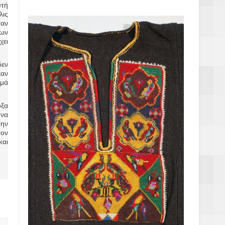
υτή
λις
ταν
των
χει
δεν
καν
ιμά
όξα
υνα
την
τον
και