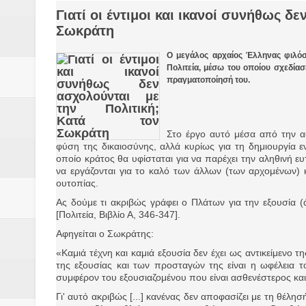
Γιατί οι έντιμοι και ικανοί συνήθως δ
Δύο νέα μηχανήμτα στο Δήμο Δ
Σωκράτη
ΝΟΕΜΒΡΙΟΣ 1943 80 χρόνια από 
Ο μεγάλος αρχαίος Έλληνας φιλόσ
Πολιτεία, μέσω του οποίου σχεδίασ
κατακτητές
πραγματοποίησή του.
Αδελφές Αλεξανδρή: Οι τρίδυμες
Στο έργο αυτό μέσα από την α
Πρωτάθλημα με την Αυστρία!
φύση της δικαιοσύνης, αλλά κυρίως για τη δημιουργία ε
οποίο κράτος θα υφίσταται για να παρέχει την αληθινή ευ
Ξεκινούν οι αιτήσεις συμμετοχή
να εργάζονται για το καλό των άλλων (των αρχομένων) κ
ουτοπίας.
τη διαμόρφωση - επεξεργασία π
Ας δούμε τι ακριβώς γράφει ο Πλάτων για την εξουσία (ά
[Πολιτεία, Βιβλίο Α, 346-347].
ανθεκτικότητας έναντι των επιπ
Αφηγείται ο Σωκράτης:
«Καμιά τέχνη και καμιά εξουσία δεν έχει ως αντικείμενο τ
Συνεδριάζει η οικονομική επιτ
της εξουσίας και των προσταγών της είναι η ωφέλεια τ
συμφέρον του εξουσιαζομένου που είναι ασθενέστερος και
ΠΡΟΚΗΡΥΞΗ ΑΝΟΙΚΤΟΥ ΗΛΕΚΤ
Γι' αυτό ακριβώς [...] κανένας δεν αποφασίζει με τη θέλησή