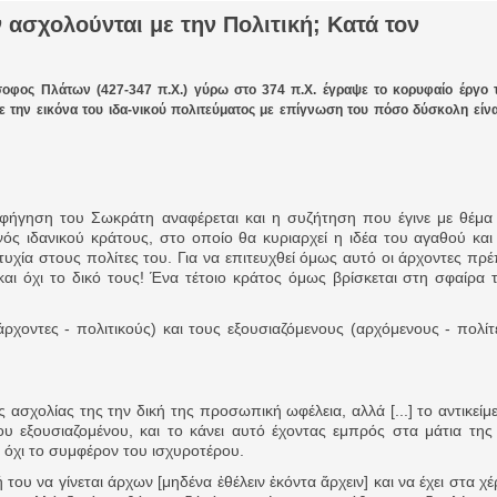
εν ασχολούνται με την Πολιτική; Κατά τον
ομοκού.
το κάψιμο των χωριών της Λίμνης Πλαστήρα από Ιταλούς και
οφος Πλάτων (427-347 π.Χ.) γύρω στο 374 π.Χ. έγραψε το κορυφαίο έργο 
ε την εικόνα του ιδα-νικού πολιτεύματος με επίγνωση του πόσο δύσκολη είνα
 Ελληνίδες με ρίζες απο τον Δομοκό που κυριαρχούν στο Παγκ
φήγηση του Σωκράτη αναφέρεται και η συζήτηση που έγινε με θέμα
νός ιδανικού κράτους, στο οποίο θα κυριαρχεί η ιδέα του αγαθού και
τυχία στους πολίτες του. Για να επιτευχθεί όμως αυτό οι άρχοντες πρέ
ς στο Διαγωνισμό Ιδεών - Hackathon που διοργανώνει η ΑΝ.ΚΑ 
αι όχι το δικό τους! Ένα τέτοιο κράτος όμως βρίσκεται στη σφαίρα 
ρωτότυπων ιδεών στους τομείς της περιβαλλοντικής βιωσιμότη
ρχοντες - πολιτικούς) και τους εξουσιαζόμενους (αρχόμενους - πολίτ
τώσεων της κλιματικής αλλαγής
ης ασχολίας της την δική της προσωπική ωφέλεια, αλλά [...] το αντικείμ
ροπή του Δήμου Δομοκού
ου εξουσιαζομένου, και το κάνει αυτό έχοντας εμπρός στα μάτια της
 όχι το συμφέρον του ισχυροτέρου.
ΡΟΝΙΚΟΥ ΔΙΑΓΩΝΙΣΜΟΥ «ΛΕΙΤΟΥΡΓΙΑ ΒΙΟΚΑ ΧΥΤΑ ΔΟΜΟΚΟ
 του να γίνεται άρχων [μηδένα ἐθέλειν ἑκόντα ἄρχειν] και να έχει στα χέ