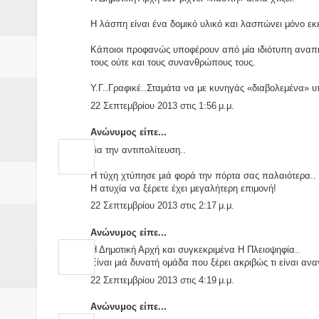
Η λάσπη είναι ένα δομικό υλικό και λασπώνει μόνο εκ
Κάποιοι προφανώς υποφέρουν από μία ιδιότυπη αναπη
τους ούτε και τους συνανθρώπους τους.
Υ.Γ..Γραφικέ..Σταμάτα να με κυνηγάς «διαβολεμένα» υ
22 Σεπτεμβρίου 2013 στις 1:56 μ.μ.
Ανώνυμος είπε...
Για την αντιπολίτευση..
Η τύχη χτύπησε μιά φορά την πόρτα σας παλαιότερα..
Η ατυχία να ξέρετε έχει μεγαλήτερη επιμονή!
22 Σεπτεμβρίου 2013 στις 2:17 μ.μ.
Ανώνυμος είπε...
Η Δημοτική Αρχή και συγκεκριμένα Η Πλειοψηφία..
Είναι μιά δυνατή ομάδα που ξέρει ακριβώς τι είναι αν
22 Σεπτεμβρίου 2013 στις 4:19 μ.μ.
Ανώνυμος είπε...