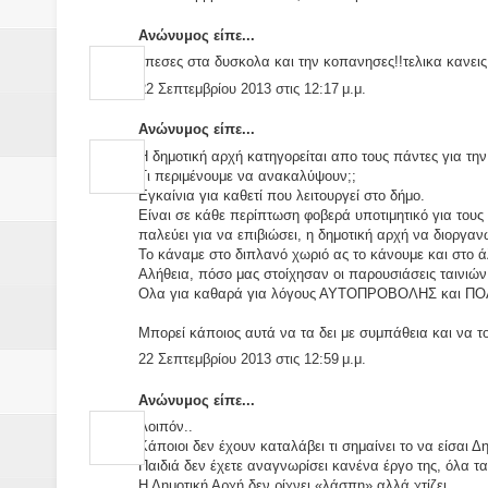
Ανώνυμος είπε...
επεσες στα δυσκολα και την κοπανησες!!τελικα κανεις
22 Σεπτεμβρίου 2013 στις 12:17 μ.μ.
Ανώνυμος είπε...
Η δημοτική αρχή κατηγορείται απο τους πάντες για 
Τι περιμένουμε να ανακαλύψουν;;
Εγκαίνια για καθετί που λειτουργεί στο δήμο.
Είναι σε κάθε περίπτωση φοβερά υποτιμητικό για τους
παλεύει για να επιβιώσει, η δημοτική αρχή να διοργαν
Το κάναμε στο διπλανό χωριό ας το κάνουμε και στο ά
Αλήθεια, πόσο μας στοίχησαν οι παρουσιάσεις ταινιών 
Ολα για καθαρά για λόγους ΑΥΤΟΠΡΟΒΟΛΗΣ και ΠΟ
Μπορεί κάποιος αυτά να τα δει με συμπάθεια και να τ
22 Σεπτεμβρίου 2013 στις 12:59 μ.μ.
Ανώνυμος είπε...
Λοιπόν..
Κάποιοι δεν έχουν καταλάβει τι σημαίνει το να είσαι Δ
Παιδιά δεν έχετε αναγνωρίσει κανένα έργο της, όλα τα 
Η Δημοτική Αρχή δεν ρίχνει «λάσπη» αλλά χτίζει.