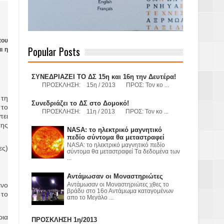
 Γερμανούς
του
Popular Posts
ι η
ΣΥΝΕΔΡΙΑΖΕΙ ΤΟ ΔΣ 15η και 16η την Δευτέρα!
όσμιο
ΠΡΟΣΚΛΗΣΗ: 15η / 2013 ΠΡΟΣ: Τον κο ...
 τη
Συνεδριάζει το ΔΣ στο Δομοκό!
 το
ΠΡΟΣΚΛΗΣΗ: 11η / 2013 ΠΡΟΣ: Τον κο ...
πει
Α.Ε. με σκοπό
της
NASA: το ηλεκτρικό μαγνητικό
πεδίο σύντομα θα μεταστραφεί
τας και
NASA: το ηλεκτρικό μαγνητικό πεδίο
ες)
σύντομα θα μεταστραφεί Tα δεδομένα των
...
Αντάμωσαν οι Μοναστηριώτες
ενο
Αντάμωσαν οι Μοναστηριώτες χθες το
βράδυ στο 16ο Αντάμωμα καταγομένων
 το
απο το Μεγάλο ...
Υ– ΧΥΤΑ»
ρια
ΠΡΟΣΚΛΗΣΗ 1η/2013