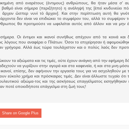
οικημένη από εναρέτους (έντιμους) ανθρώπους, θα ήταν μέσα σ' α
βαθμό είναι σήμερα (περιζήτητο) η ανάληψή της [ἐπεὶ κινδυνεύει πό
ὴ ἄρχειν ὥσπερ νυνὶ τὸ ἄρχειν]. Και στην περίπτωση αυτή θα γινό
ρχοντα δεν είναι να επιδιώκει το συμφέρον του, αλλά το συμφέρον 
νθρωπος θα προτιμούσε να ωφελείται αυτός από άλλον και να μην έ
σήμερα. Οι έντιμοι και ικανοί συνήθως απέχουν από τα κοινά και 
βώς λόγους που αναφέρει ο Πλάτων. Όσοι το επιχείρησαν ή αφομοιώθη
ν γρήγορα. Αλλά έως τώρα τουλάχιστον και ο πολύς λαός δεν προτ
διώκουν τα αξιώματα και τις τιμές, ούτε έχουν ανάγκη από την εφήμερη δ
δεχτούν να γυρίζουν στην αγορά και στα καφενεία, ή και στα μνη-μόσ
ικανοί, επίσης, δεν αφήνουν την εργασία τους για να ασχοληθούν με 
υν εύκολο χρήμα και πρόσκαιρες τιμές. Δεν είναι άλλωστε τυχαίο ότι 
ουλευτικού αξιώμα-τος και της ασκήσεως επαγγέλματος εισηγήθηκαν 
ησαν ποτέ οποιοδήποτε επάγγελμα στη ζωή τους!
Share on Google Plus