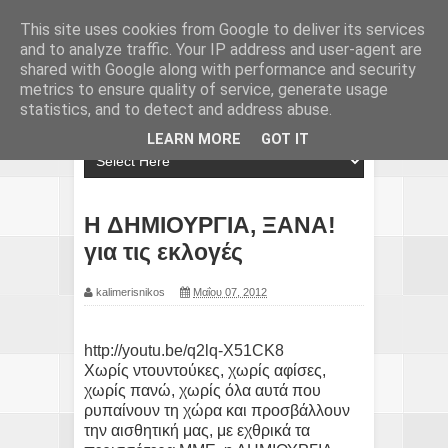
This site uses cookies from Google to deliver its services
and to analyze traffic. Your IP address and user-agent are
shared with Google along with performance and security
metrics to ensure quality of service, generate usage
statistics, and to detect and address abuse.
LEARN MORE
GOT IT
H ΔΗΜΙΟΥΡΓΙΑ, ΞΑΝΑ!
για τις εκλογές
kalimerisnikos
Μαΐου 07, 2012
http://youtu.be/q2lq-X51CK8
Χωρίς ντουντούκες, χωρίς αφίσες,
χωρίς πανώ, χωρίς όλα αυτά που
ρυπαίνουν τη χώρα και προσβάλλουν
την αισθητική μας, με εχθρικά τα