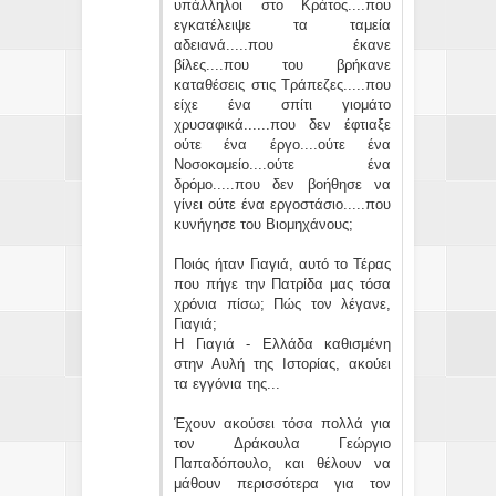
υπάλληλοι στο Κράτος....που
εγκατέλειψε τα ταμεία
αδειανά.....που έκανε
βίλες....που του βρήκανε
καταθέσεις στις Τράπεζες.....που
είχε ένα σπίτι γιομάτο
χρυσαφικά......που δεν έφτιαξε
ούτε ένα έργο....ούτε ένα
Νοσοκομείο....ούτε ένα
δρόμο.....που δεν βοήθησε να
γίνει ούτε ένα εργοστάσιο.....που
κυνήγησε του Βιομηχάνους;
Ποιός ήταν Γιαγιά, αυτό το Τέρας
που πήγε την Πατρίδα μας τόσα
χρόνια πίσω; Πώς τον λέγανε,
Γιαγιά;
Η Γιαγιά - Ελλάδα καθισμένη
στην Αυλή της Ιστορίας, ακούει
τα εγγόνια της...
Έχουν ακούσει τόσα πολλά για
τον Δράκουλα Γεώργιο
Παπαδόπουλο, και θέλουν να
μάθουν περισσότερα για τον