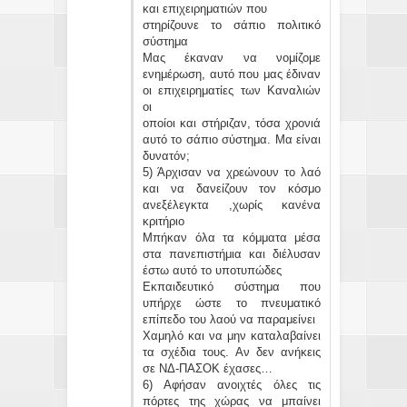
και επιχειρηματιών που
στηρίζουνε το σάπιο πολιτικό
σύστημα
Μας έκαναν να νομίζομε
ενημέρωση, αυτό που μας έδιναν
οι επιχειρηματίες των Καναλιών
οι
οποίοι και στήριζαν, τόσα χρονιά
αυτό το σάπιο σύστημα. Μα είναι
δυνατόν;
5) Άρχισαν να χρεώνουν το λαό
και να δανείζουν τον κόσμο
ανεξέλεγκτα ,χωρίς κανένα
κριτήριο
Μπήκαν όλα τα κόμματα μέσα
στα πανεπιστήμια και διέλυσαν
έστω αυτό το υποτυπώδες
Εκπαιδευτικό σύστημα που
υπήρχε ώστε το πνευματικό
επίπεδο του λαού να παραμείνει
Χαμηλό και να μην καταλαβαίνει
τα σχέδια τους. Αν δεν ανήκεις
σε ΝΔ-ΠΑΣΟΚ έχασες…
6) Αφήσαν ανοιχτές όλες τις
πόρτες της χώρας να μπαίνει