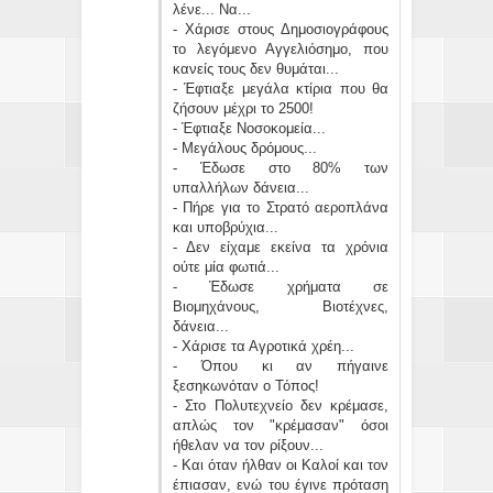
λένε... Να...
- Χάρισε στους Δημοσιογράφους
το λεγόμενο Αγγελιόσημο, που
κανείς τους δεν θυμάται...
- Έφτιαξε μεγάλα κτίρια που θα
ζήσουν μέχρι το 2500!
- Έφτιαξε Νοσοκομεία...
- Μεγάλους δρόμους...
- Έδωσε στο 80% των
υπαλλήλων δάνεια...
- Πήρε για το Στρατό αεροπλάνα
και υποβρύχια...
- Δεν είχαμε εκείνα τα χρόνια
ούτε μία φωτιά...
- Έδωσε χρήματα σε
Βιομηχάνους, Βιοτέχνες,
δάνεια...
- Χάρισε τα Αγροτικά χρέη...
- Όπου κι αν πήγαινε
ξεσηκωνόταν ο Τόπος!
- Στο Πολυτεχνείο δεν κρέμασε,
απλώς τον "κρέμασαν" όσοι
ήθελαν να τον ρίξουν...
- Και όταν ήλθαν οι Καλοί και τον
έπιασαν, ενώ του έγινε πρόταση