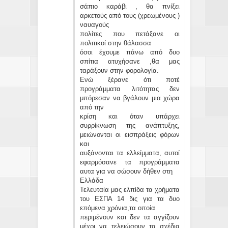
σάπιο καράβι , θα πνίξει
αρκετούς από τους (χρεωμένους )
ναυαγούς
πολίτες που πετάξανε οι
πολιτικοί στην θάλασσα
όσοι έχουμε πάνω από δυο
σπίτια ατυχήσανε ,θα μας
ταράξουν στην φορολογία.
Ενώ ξέρανε ότι ποτέ
προγράμματα λιτότητας δεν
μπόρεσαν να βγάλουν μια χώρα
από την
κρίση και όταν υπάρχει
συρρίκνωση της ανάπτυξης,
μειώνονται οι εισπράξεις φόρων
και
αυξάνονται τα ελλείμματα, αυτοί
εφαρμόσανε τα προγράμματα
αυτα για να σώσουν δήθεν στη
Ελλάδα
Τελευταία μας ελπίδα τα χρήματα
του ΕΣΠΑ 14 δις για τα δυο
επόμενα χρόνια,τα οποία
περιμένουν και δεν τα αγγίζουν
μέχρι να τελειώσουν τα σχέδια