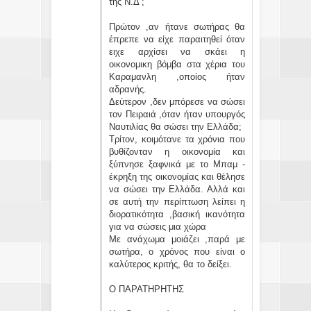
της Ν.Δ ;
Πρώτον ,αν ήτανε σωτήρας θα
έπρεπε να είχε παραιτηθεί όταν
ειχε αρχίσει να σκάει η
οικονομικη βόμβα στα χέρια του
Καραμανλη ,οποίος ήταν
αδρανής.
Δεύτερον ,δεν μπόρεσε να σώσει
τον Πειραιά ,όταν ήταν υπουργός
Ναυτιλίας θα σώσει την Ελλάδα;
Τρίτον, κοιμότανε τα χρόνια που
βυθίζονταν η οικονομία και
ξύπνησε ξαφνικά με το Μπαμ -
έκρηξη της οικονομίας και θέλησε
να σώσει την Ελλάδα. Αλλά και
σε αυτή την περίπτωση λείπει η
διορατικότητα ,βασική ικανότητα
για να σώσεις μια χώρα
Με ανάχωμα μοιάζει ,παρά με
σωτήρα, ο χρόνος που είναι ο
καλύτερος κριτής, θα το δείξει.
Ο ΠΑΡΑΤΗΡΗΤΗΣ