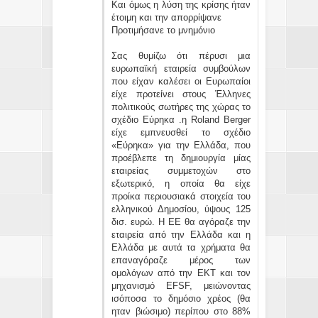
Και όμως η λύση της κρίσης ήταν
έτοιμη και την απορρίψανε
Προτιμήσανε το μνημόνιο
Σας θυμίζω ότι πέρυσι μια
ευρωπαϊκή εταιρεία συμβούλων
που είχαν καλέσει οι Ευρωπαίοι
είχε προτείνει στους Έλληνες
πολιτικούς σωτήρες της χώρας το
σχέδιο Εύρηκα .η Roland Berger
είχε εμπνευσθεί το σχέδιο
«Εύρηκα» για την Ελλάδα, που
προέβλεπε τη δημιουργία μίας
εταιρείας συμμετοχών στο
εξωτερικό, η οποία θα είχε
προίκα περιουσιακά στοιχεία του
ελληνικού Δημοσίου, ύψους 125
δισ. ευρώ. Η ΕΕ θα αγόραζε την
εταιρεία από την Ελλάδα και η
Ελλάδα με αυτά τα χρήματα θα
επαναγόραζε μέρος των
ομολόγων από την ΕΚΤ και τον
μηχανισμό EFSF, μειώνοντας
ισόποσα το δημόσιο χρέος (θα
ηταν βιώσιμο) περίπου στο 88%