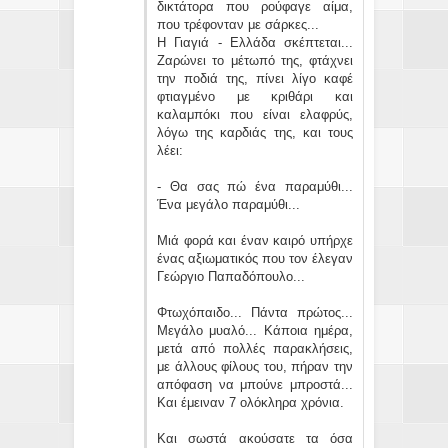
δικτάτορα που ρούφαγε αίμα,
που τρέφονταν με σάρκες...
Η Γιαγιά - Ελλάδα σκέπτεται...
Ζαρώνει το μέτωπό της, φτάχνει
την ποδιά της, πίνει λίγο καφέ
φτιαγμένο με κριθάρι και
καλαμπόκι που είναι ελαφρύς,
λόγω της καρδιάς της, και τους
λέει:
- Θα σας πώ ένα παραμύθι...
Ένα μεγάλο παραμύθι...
Μιά φορά και έναν καιρό υπήρχε
ένας αξιωματικός που τον έλεγαν
Γεώργιο Παπαδόπουλο...
Φτωχόπαιδο... Πάντα πρώτος...
Μεγάλο μυαλό... Κάποια ημέρα,
μετά από πολλές παρακλήσεις,
με άλλους φίλους του, πήραν την
απόφαση να μπούνε μπροστά...
Και έμειναν 7 ολόκληρα χρόνια.
Και σωστά ακούσατε τα όσα