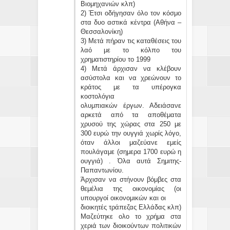
Βιομηχανιών κλπ)
2) Έτσι οδήγησαν όλο τον κόσμο
στα δυο αστικά κέντρα (Αθήνα –
Θεσσαλονίκη)
3) Μετά πήραν τις καταθέσεις του
λαό με το κόλπο του
χρηματιστηρίου το 1999
4) Μετά άρχισαν να κλέβουν
ασύστολα και να χρεώνουν το
κράτος με τα υπέρογκα
κοστολόγια
ολυμπιακών έργων. Αδειάσανε
αρκετά από τα αποθέματα
χρυσού της χώρας στα 250 με
300 ευρώ την ουγγιά χωρίς λόγο,
όταν άλλοι μαζεύανε εμείς
πουλάγαμε (σημερα 1700 ευρώ η
ουγγιά) . Όλα αυτά Σημιτης-
Παπαντωνίου.
Άρχισαν να στήνουν βόμβες στα
θεμέλια της οικονομίας (οι
υπουργοί οικονομικών και οι
διοικητές τράπεζας Ελλάδας κλπ)
Μαζεύτηκε ολο το χρήμα στα
χεριά των διοικούντων πολιτικών