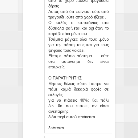
από το χορό πολλά τραγούδια
ξέρεις
Αυτός από ότι φαίνεται ούτε από
τραγούδι ,ούτε από χορό ήξερε .
Ο καλός ο καπετάνιος στα
δύσκολα φαίνεται και όχι όταν το
καράβι πάει μόνο του.
Τσάμπα μάγκες όλοι τους ,μόνο
για την πάρτη τους και για τους
ψήφους τους νοιάζει
Είπαμε σάπιο σύστημα …..ούτε
στα αυτονόητα δεν είναι
επαρκείς
Ο ΠΑΡΑΤΗΡΗΤΗΣ
Μήπως θέλεις κύριε Τσιπρα να
πάμε καμιά δεκαριά φορές σε
εκλογές
για να πιάσεις 40%; Και πάλι
δεν θα σου φτάσει, αν είσαι
ανεπαρκής
διότι περί αυτού πρόκειται
Απάντηση