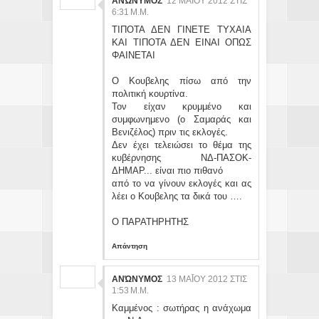
ΑΝΏΝΥΜΟΣ
12 ΜΑΪ́ΟΥ 2012 ΣΤΙΣ 6:
31 Μ.Μ.
ΤΙΠΟΤΑ ΔΕΝ ΓΙΝΕΤΕ ΤΥΧΑΙΑ
ΚΑΙ ΤΙΠΟΤΑ ΔΕΝ ΕΙΝΑΙ ΟΠΩΣ
ΦΑΙΝΕΤΑΙ
Ο Κουβελης πίσω από την
πολιτική κουρτίνα.
Τον είχαν κρυμμένο και
συμφωνημενο (ο Σαμαράς και
Βενιζέλος) πριν τις εκλογές.
Δεν έχει τελειώσει το θέμα της
κυβέρνησης ΝΔ-ΠΑΣΟΚ-
ΔΗΜΑΡ... είναι πιο πιθανό
από το να γίνουν εκλογές και ας
λέει ο Κουβελης τα δικά του ….
Ο ΠΑΡΑΤΗΡΗΤΗΣ
Απάντηση
ΑΝΏΝΥΜΟΣ
13 ΜΑΪ́ΟΥ 2012 ΣΤΙΣ 1:
53 Μ.Μ.
Καμμένος : σωτήρας η ανάχωμα