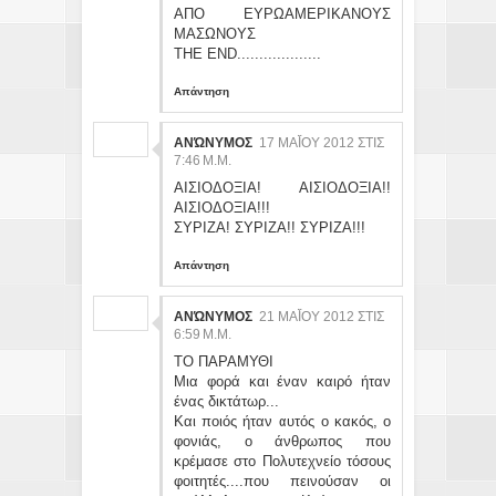
ΑΠΟ ΕΥΡΩΑΜΕΡΙΚΑΝΟΥΣ
ΜΑΣΩΝΟΥΣ
THE END...................
Απάντηση
ΑΝΏΝΥΜΟΣ
17 ΜΑΪ́ΟΥ 2012 ΣΤΙΣ 7:
46 Μ.Μ.
ΑΙΣΙΟΔΟΞΙΑ! ΑΙΣΙΟΔΟΞΙΑ!!
ΑΙΣΙΟΔΟΞΙΑ!!!
ΣΥΡΙΖΑ! ΣΥΡΙΖΑ!! ΣΥΡΙΖΑ!!!
Απάντηση
ΑΝΏΝΥΜΟΣ
21 ΜΑΪ́ΟΥ 2012 ΣΤΙΣ 6:
59 Μ.Μ.
TO ΠΑΡΑΜΥΘΙ
Μια φορά και έναν καιρό ήταν
ένας δικτάτωρ...
Και ποιός ήταν αυτός ο κακός, ο
φονιάς, ο άνθρωπος που
κρέμασε στο Πολυτεχνείο τόσους
φοιτητές....που πεινούσαν οι