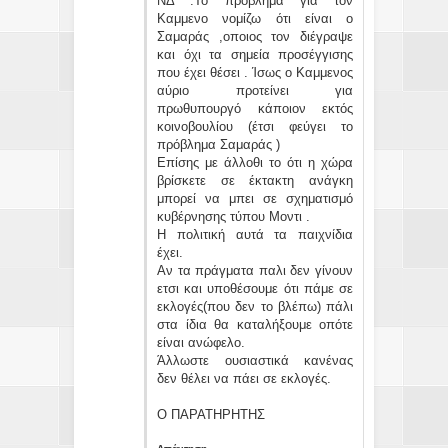
ΝΔ .Το πρόβλημα για τον
Καμμενο νομίζω ότι είναι ο
Σαμαράς ,οποιος τον διέγραψε
και όχι τα σημεία προσέγγισης
που έχει θέσει . Ίσως ο Καμμενος
αύριο προτείνει για
πρωθυπουργό κάποιον εκτός
κοινοβουλίου (έτσι φεύγει το
πρόβλημα Σαμαράς )
Επίσης με άλλοθι το ότι η χώρα
βρίσκετε σε έκτακτη ανάγκη
μπορεί να μπει σε σχηματισμό
κυβέρνησης τύπου Μοντι .
Η πολιτική αυτά τα παιχνίδια
έχει.
Αν τα πράγματα παλι δεν γίνουν
ετσι και υποθέσουμε ότι πάμε σε
εκλογές(που δεν το βλέπω) πάλι
στα ίδια θα καταλήξουμε οπότε
είναι ανώφελο.
Άλλωστε ουσιαστικά κανένας
δεν θέλει να πάει σε εκλογές.
Ο ΠΑΡΑΤΗΡΗΤΗΣ