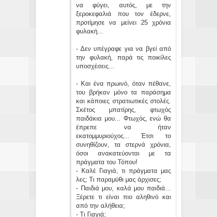
να φύγει, αυτός, με την
ξεροκεφαλιά που τον έδερνε,
προτίμησε να μείνει 25 χρόνια
φυλακή...
- Δεν υπέγραφε για να βγεί από
την φυλακή, παρά τις ποικίλες
υποσχέσεις...
- Και ένα πρωινό, όταν πέθανε,
του βρήκαν μόνο τα παράσημα
και κάποιες στρατιωτικές στολές.
Σκέτος μπατίρης, φτωχός
παιδάκια μου... Φτωχός, ενώ θα
έπρεπε να ήταν
εκατομμυριούχος... Έτσι το
συνηθίζουν, τα στερνά χρόνια,
όσοι ανακατεύονται με τα
πράγματα του Τόπου!
- Καλέ Γιαγιά, τι πράγματα μας
λες; Τι παραμύθι μας άρχισες;
- Παιδιά μου, καλά μου παιδιά...
Ξέρετε τι είναι πιο αληθινό και
από την αλήθεια;
- Τι Γιαγιά;