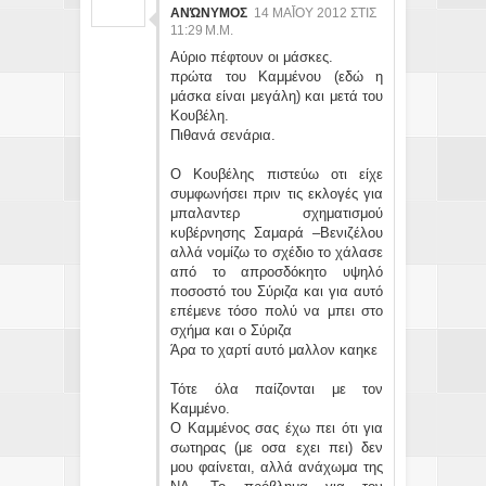
ΑΝΏΝΥΜΟΣ
14 ΜΑΪ́ΟΥ 2012 ΣΤΙΣ 11
:29 Μ.Μ.
Αύριο πέφτουν οι μάσκες.
πρώτα του Καμμένου (εδώ η
μάσκα είναι μεγάλη) και μετά του
Κουβέλη.
Πιθανά σενάρια.
Ο Κουβέλης πιστεύω οτι είχε
συμφωνήσει πριν τις εκλογές για
μπαλαντερ σχηματισμού
κυβέρνησης Σαμαρά –Βενιζέλου
αλλά νομίζω το σχέδιο το χάλασε
από το απροσδόκητο υψηλό
ποσοστό του Σύριζα και για αυτό
επέμενε τόσο πολύ να μπει στο
σχήμα και ο Σύριζα
Άρα το χαρτί αυτό μαλλον καηκε
Τότε όλα παίζονται με τον
Καμμένο.
Ο Καμμένος σας έχω πει ότι για
σωτηρας (με οσα εχει πει) δεν
μου φαίνεται, αλλά ανάχωμα της