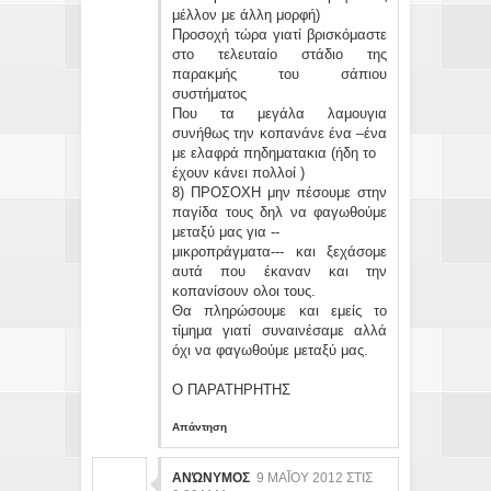
μέλλον με άλλη μορφή)
Προσοχή τώρα γιατί βρισκόμαστε
στο τελευταίο στάδιο της
παρακμής του σάπιου
συστήματος
Που τα μεγάλα λαμουγια
συνήθως την κοπανάνε ένα –ένα
με ελαφρά πηδηματακια (ήδη το
έχουν κάνει πολλοί )
8) ΠΡΟΣΟΧΗ μην πέσουμε στην
παγίδα τους δηλ να φαγωθούμε
μεταξύ μας για --
μικροπράγματα--- και ξεχάσομε
αυτά που έκαναν και την
κοπανίσουν ολοι τους.
Θα πληρώσουμε και εμείς το
τίμημα γιατί συναινέσαμε αλλά
όχι να φαγωθούμε μεταξύ μας.
Ο ΠΑΡΑΤΗΡΗΤΗΣ
Απάντηση
ΑΝΏΝΥΜΟΣ
9 ΜΑΪ́ΟΥ 2012 ΣΤΙΣ 9: