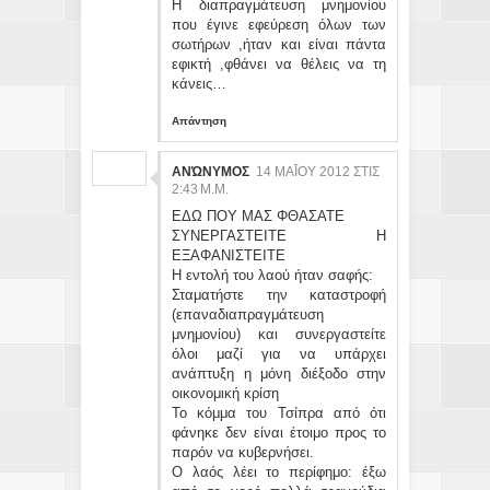
Η διαπραγμάτευση μνημονίου
που έγινε εφεύρεση όλων των
σωτήρων ,ήταν και είναι πάντα
εφικτή ,φθάνει να θέλεις να τη
κάνεις…
Απάντηση
ΑΝΏΝΥΜΟΣ
14 ΜΑΪ́ΟΥ 2012 ΣΤΙΣ 2:
43 Μ.Μ.
ΕΔΩ ΠΟΥ ΜΑΣ ΦΘΑΣΑΤΕ
ΣΥΝΕΡΓΑΣΤΕΙΤΕ Η
ΕΞΑΦΑΝΙΣΤΕΙΤΕ
Η εντολή του λαού ήταν σαφής:
Σταματήστε την καταστροφή
(επαναδιαπραγμάτευση
μνημονίου) και συνεργαστείτε
όλοι μαζί για να υπάρχει
ανάπτυξη η μόνη διέξοδο στην
οικονομική κρίση
Το κόμμα του Τσίπρα από ότι
φάνηκε δεν είναι έτοιμο προς το
παρόν να κυβερνήσει.
Ο λαός λέει το περίφημο: έξω