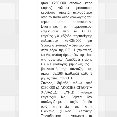
ήταν €230.000 ετησίως (προ
φόρων), ενώ οι περισσότεροι
κερδίζουν αρκετά περισσότερα
από το ποσό αυτό αναλόγως του
τομέα που εποπτεύουν.
Ενδεικτικά, οι περισσότεροι
λαμβάνουν περί τα €7.000
ετησίως για «έξοδα περιποίησης
πελατείας» και€35.000 για
“έξοδα στέγασης” – δεύτερο σπίτι
στην έδρα της ΕΕ. Η (αριστερή)
κα Δαμανάκη όμως, δεν αρκείται
στα ανωτέρω. Λαμβάνει επίσης
€3.391 (καθαρά) μηνιαίως ως…
βουλευτική της σύνταξη, και
ακόμη €5.166 (καθαρά) κάθε 3
μήνες από…τον ΟΤΕ!!!!
Σύνολο, δηλαδή, πάνω από
€280.000 (ΔΙΑΚΟΣΙΕΣ ΟΓΔΟΝΤΑ
ΧΙΛΙΑΔΕΣ ΕΥΡΩ) καθαρά
ετησίως!!! Και βέβαια δεν
υπολογίζουμε τυχόν….έσοδα
από τη…θητεία της στην
Ηλέκτωρ (Όμιλος Ελληνικής
Τεχνοδομικής – Άκτωρα), τα