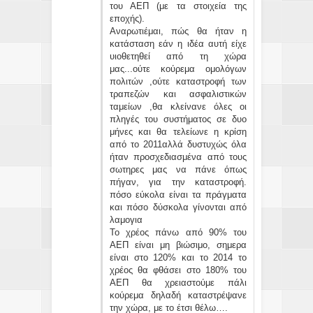
του ΑΕΠ (με τα στοιχεία της
εποχής).
Αναρωτιέμαι, πώς θα ήταν η
κατάσταση εάν η ιδέα αυτή είχε
υιοθετηθεί από τη χώρα
μας...ούτε κούρεμα ομολόγων
πολιτών ,ούτε καταστροφή των
τραπεζών και ασφαλιστικών
ταμείων ,θα κλείνανε όλες οι
πληγές του συστήματος σε δυο
μήνες και θα τελείωνε η κρίση
από το 2011αλλά δυστυχώς όλα
ήταν προσχεδιασμένα από τους
σωτηρες μας να πάνε όπως
πήγαν, για την καταστροφή.
πόσο εύκολα είναι τα πράγματα
και πόσο δύσκολα γίνονται από
λαμογια
Το χρέος πάνω από 90% του
ΑΕΠ είναι μη βιώσιμο, σημερα
είναι στο 120% και το 2014 το
χρέος θα φθάσει στο 180% του
ΑΕΠ θα χρειαστούμε πάλι
κούρεμα δηλαδή καταστρέψανε
την χώρα, με το έτσι θέλω….