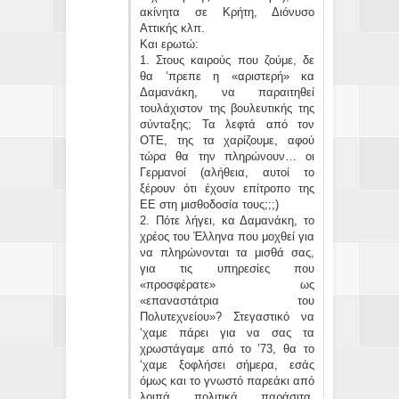
ακίνητα σε Κρήτη, Διόνυσο
Αττικής κλπ.
Και ερωτώ:
1. Στους καιρούς που ζούμε, δε
θα ‘πρεπε η «αριστερή» κα
Δαμανάκη, να παραιτηθεί
τουλάχιστον της βουλευτικής της
σύνταξης; Τα λεφτά από τον
ΟΤΕ, της τα χαρίζουμε, αφού
τώρα θα την πληρώνουν… οι
Γερμανοί (αλήθεια, αυτοί το
ξέρουν ότι έχουν επίτροπο της
ΕΕ στη μισθοδοσία τους;;;)
2. Πότε λήγει, κα Δαμανάκη, το
χρέος του Έλληνα που μοχθεί για
να πληρώνονται τα μισθά σας,
για τις υπηρεσίες που
«προσφέρατε» ως
«επαναστάτρια του
Πολυτεχνείου»? Στεγαστικό να
‘χαμε πάρει για να σας τα
χρωστάγαμε από το ’73, θα το
‘χαμε ξοφλήσει σήμερα, εσάς
όμως και το γνωστό παρεάκι από
λοιπά πολιτικά παράσιτα,