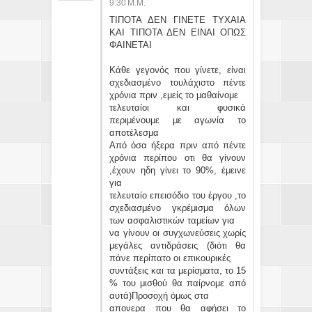
30 Μ.Μ.
ΤΙΠΟΤΑ ΔΕΝ ΓΙΝΕΤΕ ΤΥΧΑΙΑ
ΚΑΙ ΤΙΠΟΤΑ ΔΕΝ ΕΙΝΑΙ ΟΠΩΣ
ΦΑΙΝΕΤΑΙ
Κάθε γεγονός που γίνετε, είναι
σχεδιασμένο τουλάχιστο πέντε
χρόνια πριν ,εμείς το μαθαίνομε
τελευταίοι και φυσικά
περιμένουμε με αγωνία το
αποτέλεσμα
Από όσα ήξερα πριν από πέντε
χρόνια περίπου οτι θα γίνουν
,έχουν ηδη γίνει το 90%, έμεινε
για
τελευταίο επεισόδιο του έργου ,το
σχεδιασμένο γκρέμισμα όλων
των ασφαλιστικών ταμείων για
να γίνουν οι συγχωνεύσεις χωρίς
μεγάλες αντιδράσεις (διότι θα
πάνε περίπατο οι επικουρικές
συντάξεις και τα μερίσματα, το 15
% του μισθού θα παίρνομε από
αυτά)Προσοχή όμως στα
απονερα που θα αφήσει το