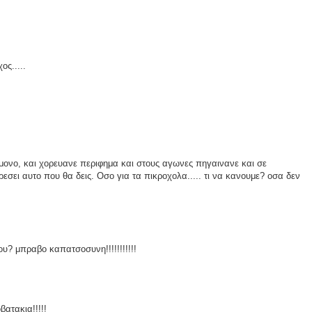
ος.....
ι μονο, και χορευανε περιφημα και στους αγωνες πηγαινανε και σε
σει αυτο που θα δεις. Οσο για τα πικροχολα..... τι να κανουμε? οσα δεν
υ? μπραβο καπατσοσυνη!!!!!!!!!!!
βατακια!!!!!