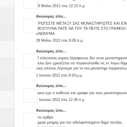
28 Μαΐου 2012 στις 12:22 π.μ.
Ανώνυμος είπε...
ΤΡΩΓΕΣΤΕ ΜΕΤΑΞΥ ΣΑΣ ΜΟΝΑΣΤΗΡΙΩΤΕΣ ΚΑΙ ΕΙΜ
ΜΕΙΣ!!!!!!ΝΑ ΠΑΤΕ ΝΑ ΤΟΥ ΤΑ ΠΕΙΤΕ ΣΤΟ ΓΡΑΦΕ
ΑΝΩΝΥΜΑ.
28 Μαΐου 2012 στις 8:05 π.μ.
Ανώνυμος είπε...
Ο τελευταιος κυριος (προφανως δεν ειναι μοναστηριωτη
θελει.Δεν χρειαζεται να παρακολουθει τις εν λογω δη
τους αλλους.Λιγοτερα για το νεο μοναστηρι παρακαλω
1 Ιουνίου 2012 στις 9:24 μ.μ.
Ανώνυμος είπε...
Δικιο εχει ο καθενας και γραφει για τους μοναστηριωτες
2 Ιουνίου 2012 στις 12:36 π.μ.
Ανώνυμος είπε...
στο αρθρο.
ημερα μνημης για τον αδελφοποιημενο δημο τουτζας.