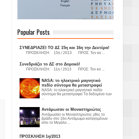
 Γερμανούς
Popular Posts
όσμιο
ΣΥΝΕΔΡΙΑΖΕΙ ΤΟ ΔΣ 15η και 16η την Δευτέρα!
ΠΡΟΣΚΛΗΣΗ: 15η / 2013 ΠΡΟΣ: Τον κο ...
Συνεδριάζει το ΔΣ στο Δομοκό!
ΠΡΟΣΚΛΗΣΗ: 11η / 2013 ΠΡΟΣ: Τον κο ...
Α.Ε. με σκοπό
NASA: το ηλεκτρικό μαγνητικό
τας και
πεδίο σύντομα θα μεταστραφεί
NASA: το ηλεκτρικό μαγνητικό πεδίο
σύντομα θα μεταστραφεί Tα δεδομένα των
...
Αντάμωσαν οι Μοναστηριώτες
Αντάμωσαν οι Μοναστηριώτες χθες το
βράδυ στο 16ο Αντάμωμα καταγομένων
απο το Μεγάλο ...
Υ– ΧΥΤΑ»
ΠΡΟΣΚΛΗΣΗ 1η/2013