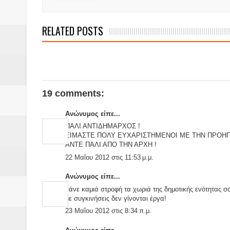
Βάιος Γκανής Δομοκός : Δύο μήν
Επικύρωση των αποτελεσμάτων 
RELATED POSTS
ΔΙΑΚΟΠΕΣ ΡΕΥΜΑΤΟΣ ΣΤΗΝ Δ
ΕΙΔΩΛΙΑ Από ΠΡΟΕΡΝΑ Ναός Δ
19 comments:
ΤΟ ΙΕΡΟ ΤΗΣ ΘΕΑΣ ΔΗΜΗΤΡΑ
Ανώνυμος είπε...
H MAXH ΣTO ΝΤΟΜΠΡΟΥΖΗ
ΠΑΛΙ ΑΝΤΙΔΗΜΑΡΧΟΣ !
ΕΙΜΑΣΤΕ ΠΟΛΥ ΕΥΧΑΡΙΣΤΗΜΕΝΟΙ ΜΕ ΤΗΝ ΠΡΟΗΓ
Νεομοναστηριώτικα ...Λαϊκή Μαν
ΑΝΤΕ ΠΑΛΙ ΑΠΟ ΤΗΝ ΑΡΧΗ !
22 Μαΐου 2012 στις 11:53 μ.μ.
Βίντεο του Εφηβικού τμήματος 
Ανώνυμος είπε...
κάνε καμιά στροφή τα χωριά της δημοτικής ενότητας σ
με συγκινήσεις δεν γίνονται έργα!
23 Μαΐου 2012 στις 8:34 π.μ.