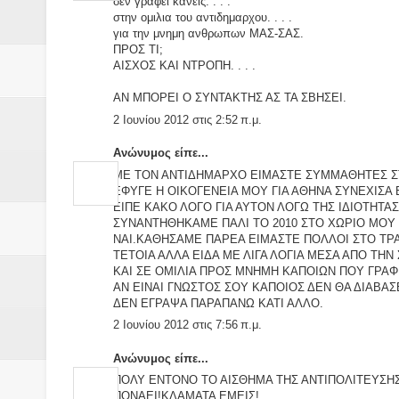
δεν γραφει κανεις. . . .
στην ομιλια του αντιδημαρχου. . . .
για την μνημη ανθρωπων ΜΑΣ-ΣΑΣ.
ΠΡΟΣ ΤΙ;
ΑΙΣΧΟΣ ΚΑΙ ΝΤΡΟΠΗ. . . .
ΑΝ ΜΠΟΡΕΙ Ο ΣΥΝΤΑΚΤΗΣ ΑΣ ΤΑ ΣΒΗΣΕΙ.
2 Ιουνίου 2012 στις 2:52 π.μ.
Ανώνυμος είπε...
ΜΕ ΤΟΝ ΑΝΤΙΔΗΜΑΡΧΟ ΕΙΜΑΣΤΕ ΣΥΜΜΑΘΗΤΕΣ Σ
ΕΦΥΓΕ Η ΟΙΚΟΓΕΝΕΙΑ ΜΟΥ ΓΙΑ ΑΘΗΝΑ ΣΥΝΕΧΙΣΑ
ΕΙΠΕ ΚΑΚΟ ΛΟΓΟ ΓΙΑ ΑΥΤΟΝ ΛΟΓΩ ΤΗΣ ΙΔΙΟΤΗΤΑ
ΣΥΝΑΝΤΗΘΗΚΑΜΕ ΠΑΛΙ ΤΟ 2010 ΣΤΟ ΧΩΡΙΟ ΜΟΥ
ΝΑΙ.ΚΑΘΗΣΑΜΕ ΠΑΡΕΑ ΕΙΜΑΣΤΕ ΠΟΛΛΟΙ ΣΤΟ ΤΡΑΠ
ΤΕΤΟΙΑ ΑΛΛΑ ΕΙΔΑ ΜΕ ΛΙΓΑ ΛΟΓΙΑ ΜΕΣΑ ΑΠΟ ΤΗ
ΚΑΙ ΣΕ ΟΜΙΛΙΑ ΠΡΟΣ ΜΝΗΜΗ ΚΑΠΟΙΩΝ ΠΟΥ ΓΡΑΦ
ΑΝ ΕΙΝΑΙ ΓΝΩΣΤΟΣ ΣΟΥ ΚΑΠΟΙΟΣ ΔΕΝ ΘΑ ΔΙΑΒΑΣΕ
ΔΕΝ ΕΓΡΑΨΑ ΠΑΡΑΠΑΝΩ ΚΑΤΙ ΑΛΛΟ.
2 Ιουνίου 2012 στις 7:56 π.μ.
Ανώνυμος είπε...
ΠΟΛΥ ΕΝΤΟΝΟ ΤΟ ΑΙΣΘΗΜΑ ΤΗΣ ΑΝΤΙΠΟΛΙΤΕΥΣΗΣ
ΠΟΝΑΕΙ!ΚΛΑΜΑΤΑ ΕΜΕΙΣ!