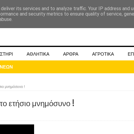
deliver its services and to analyze traffic. Your IP address and 
formance and security metrics to ensure quality of service, gen
abuse.
ΣΤΗΡΙ
ΑΘΛΗΤΙΚΑ
ΑΡΘΡΑ
ΑΓΡΟΤΙΚΑ
ΕΠ
ΟΝΕΩΝ
σιο μνημόσυνο !
 το ετήσιο μνημόσυνο !
ΜΟΚΟΥ ΓΙΑ ΜΑΙΟ ΚΑΙ ΙΟΥΝΙΟ 2024
ωάννου στην Ομβριακή Δομοκού την 1η Δεκέμβρη 1942