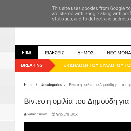
This site uses cookies from Google to 
are shared with Google along with per
statistics, and to detect and address 
HOME
ΕΙΔHΣΕΙΣ
ΔΗΜΟΣ
ΝΕΟ ΜΟΝΑ
BREAKING
ΕΚΔΗΛΩΣΗ ΤΟΥ ΣΥΛΛΟΓΟΥ Γ
ΠΑΡΕ΄ΛΑΣΗ 25ΗΣ 2025
ΚΑΛΗ ΧΡΟΝΙΑ 2025
Home
/
Uncategories
/
Βίντεο η ομιλία του Δημούδη για το ετή
1948 ΜΑΝΤΑΣΙΑ ΔΟΜΟΚΟΥ
Βίντεο η ομιλία του Δημούδη για
ΟΙ ΕΚΔΗΛΩΣΕΙΣ ΤΟΥ ΔΗΜΟΥ ΔΟ
kalimerisnikos
Μαΐου 20, 2012
Η εκτέλεση των αδελφών Παπαι