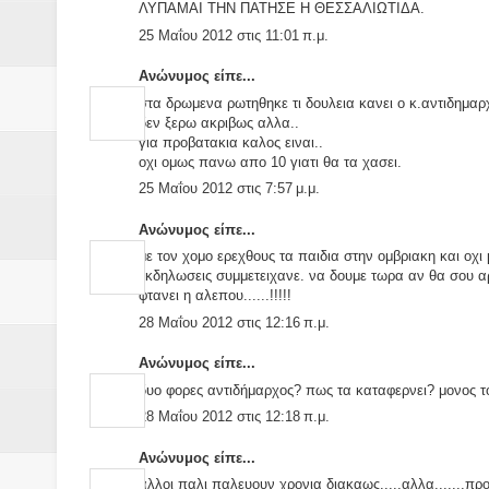
ΛΥΠΑΜΑΙ ΤΗΝ ΠΑΤΗΣΕ Η ΘΕΣΣΑΛΙΩΤΙΔΑ.
25 Μαΐου 2012 στις 11:01 π.μ.
Ανώνυμος είπε...
στα δρωμενα ρωτηθηκε τι δουλεια κανει ο κ.αντιδημαρχ
δεν ξερω ακριβως αλλα..
για προβατακια καλος ειναι..
οχι ομως πανω απο 10 γιατι θα τα χασει.
25 Μαΐου 2012 στις 7:57 μ.μ.
Ανώνυμος είπε...
με τον χομο ερεχθους τα παιδια στην ομβριακη και οχ
εκδηλωσεις συμμετειχανε. να δουμε τωρα αν θα σου αρε
φτανει η αλεπου......!!!!!
28 Μαΐου 2012 στις 12:16 π.μ.
Ανώνυμος είπε...
δυο φορες αντιδήμαρχος? πως τα καταφερνει? μονος το
28 Μαΐου 2012 στις 12:18 π.μ.
Ανώνυμος είπε...
αλλοι παλι παλευουν χρονια διακαως.....αλλα.......προ