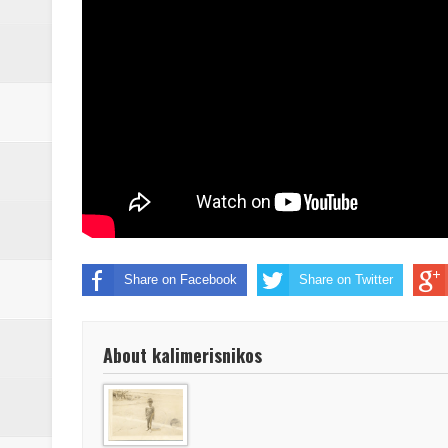
Δύο νέα μηχανήμτα στο Δήμο Δ
ΝΟΕΜΒΡΙΟΣ 1943 80 χρόνια από 
κατακτητές
Αδελφές Αλεξανδρή: Οι τρίδυμες
Πρωτάθλημα με την Αυστρία!
Ξεκινούν οι αιτήσεις συμμετοχή
τη διαμόρφωση - επεξεργασία π
Share on Facebook
Share on Twitter
ανθεκτικότητας έναντι των επιπ
About kalimerisnikos
Συνεδριάζει η οικονομική επιτ
ΠΡΟΚΗΡΥΞΗ ΑΝΟΙΚΤΟΥ ΗΛΕΚΤ