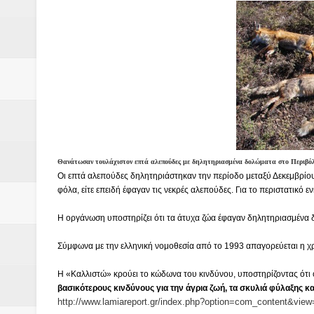
Δύο νέα μηχανήμτα στο Δήμο Δ
ΝΟΕΜΒΡΙΟΣ 1943 80 χρόνια από 
κατακτητές
Αδελφές Αλεξανδρή: Οι τρίδυμες
Πρωτάθλημα με την Αυστρία!
Θανάτωσαν τουλάχιστον επτά αλεπούδες με δηλητηριασμένα δολώματα στο Περιβόλ
Ξεκινούν οι αιτήσεις συμμετοχή
Οι επτά αλεπούδες δηλητηριάστηκαν την περίοδο μεταξύ Δεκεμβρίου-
φόλα, είτε επειδή έφαγαν τις νεκρές αλεπούδες. Για το περιστατικό 
τη διαμόρφωση - επεξεργασία π
Η οργάνωση υποστηρίζει ότι τα άτυχα ζώα έφαγαν δηλητηριασμένα δο
ανθεκτικότητας έναντι των επιπ
Σύμφωνα με την ελληνική νομοθεσία από το 1993 απαγορεύεται η 
Συνεδριάζει η οικονομική επιτ
Η «Καλλιστώ» κρούει το κώδωνα του κινδύνου, υποστηρίζοντας ότι ο
βασικότερους κινδύνους για την άγρια ζωή, τα σκυλιά φύλαξης κα
ΠΡΟΚΗΡΥΞΗ ΑΝΟΙΚΤΟΥ ΗΛΕΚΤ
http://www.lamiareport.gr/index.php?option=com_content&vie