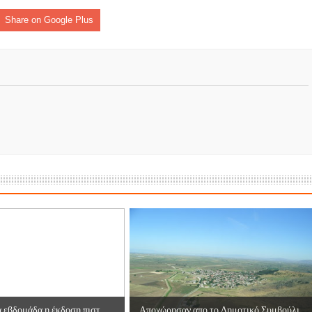
ες μετά τις πλημμύρες και κινδυνεύουμε να ξαναπλημμυρίσουμ
Share on Google Plus
των δημοτικών εκλογών που έλαβαν χώρα την 8η Οκτωβρίου 
ΕΗ
ήμητρας
Σ ΣΤΗΝ ΠΡΟΕΡΝΑ ΣΤΟ ΝΕΟ ΜΟΝΑΣΤΉΡΙ
τεία και έθιμα που χάνονται στον καιρό…
του Επιμορφωτικού στο Λεοντάρι!
 εβδομάδα η έκδοση πιστ...
Αποχώρησαν απο το Δημοτικό Συμβούλι...