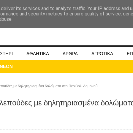
deliver its services and to analyze traffic. Your IP address and 
formance and security metrics to ensure quality of service, gen
abuse.
ΣΤΗΡΙ
ΑΘΛΗΤΙΚΑ
ΑΡΘΡΑ
ΑΓΡΟΤΙΚΑ
ΕΠ
ΟΝΕΩΝ
επούδες με δηλητηριασμένα δολώματα στο Περιβόλι Δομοκού
λεπούδες με δηλητηριασμένα δολώματ
ΜΟΚΟΥ ΓΙΑ ΜΑΙΟ ΚΑΙ ΙΟΥΝΙΟ 2024
ωάννου στην Ομβριακή Δομοκού την 1η Δεκέμβρη 1942