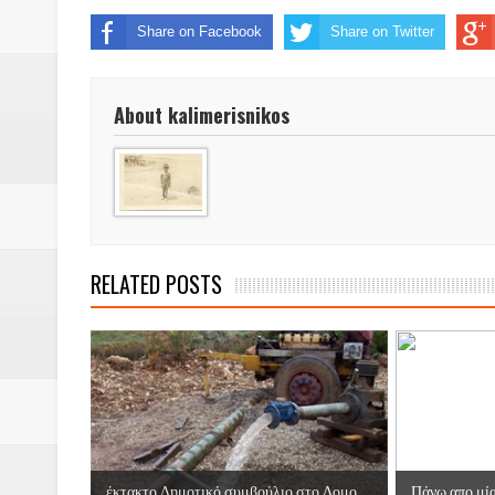
Βάιος Γκανής Δομοκός : Δύο μήν
Share on Facebook
Share on Twitter
Επικύρωση των αποτελεσμάτων 
About kalimerisnikos
ΔΙΑΚΟΠΕΣ ΡΕΥΜΑΤΟΣ ΣΤΗΝ Δ
ΕΙΔΩΛΙΑ Από ΠΡΟΕΡΝΑ Ναός Δ
ΤΟ ΙΕΡΟ ΤΗΣ ΘΕΑΣ ΔΗΜΗΤΡΑ
H MAXH ΣTO ΝΤΟΜΠΡΟΥΖΗ
RELATED POSTS
Νεομοναστηριώτικα ...Λαϊκή Μαν
Βίντεο του Εφηβικού τμήματος 
έκτακτο Δημοτικό συμβούλιο στο Δομο...
Πάνω απο μία