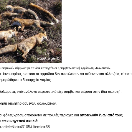
ομοκού.
το κάψιμο των χωριών της Λίμνης Πλαστήρα από Ιταλούς και
 Ελληνίδες με ρίζες απο τον Δομοκό που κυριαρχούν στο Παγκ
ι Δομοκού, σύμφωνα με τα όσα καταγγέλλει η περιβαλλοντική οργάνωση «Καλλιστώ»
ς στο Διαγωνισμό Ιδεών - Hackathon που διοργανώνει η ΑΝ.ΚΑ 
 Ιανουαρίου, ωστόσο οι αρμόδιοι δεν αποκλείουν να πέθαναν και άλλα ζώα, είτε α
ενημερώθηκε το δασαρχείο Λαμίας.
ρωτότυπων ιδεών στους τομείς της περιβαλλοντικής βιωσιμότη
λώματα, ενώ ανάλογο περιστατικό είχε συμβεί και πέρυσι στην ίδια περιοχή.
τώσεων της κλιματικής αλλαγής
χρήση δηλητηριασμένων δολωμάτων.
ροπή του Δήμου Δομοκού
ι φόλες χρησιμοποιούνται σε πολλές περιοχές και
αποτελούν έναν από τους
ι τα κυνηγετικά σκυλιά.
ΡΟΝΙΚΟΥ ΔΙΑΓΩΝΙΣΜΟΥ «ΛΕΙΤΟΥΡΓΙΑ ΒΙΟΚΑ ΧΥΤΑ ΔΟΜΟΚΟ
w=article&id=43105&Itemid=68