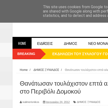
This site uses cookies from Google to 
are shared with Google along with per
statistics, and to detect and address 
HOME
ΕΙΔHΣΕΙΣ
ΔΗΜΟΣ
ΝΕΟ ΜΟΝΑ
BREAKING
ΕΚΔΗΛΩΣΗ ΤΟΥ ΣΥΛΛΟΓΟΥ Γ
ΠΑΡΕ΄ΛΑΣΗ 25ΗΣ 2025
ΚΑΛΗ ΧΡΟΝΙΑ 2025
Home
/
ΔΗΜΟΣ ΞΥΝΙΑΔΟΣ
/
Θανάτωσαν τουλάχιστον επτά αλ
1948 ΜΑΝΤΑΣΙΑ ΔΟΜΟΚΟΥ
Θανάτωσαν τουλάχιστον επτά α
ΟΙ ΕΚΔΗΛΩΣΕΙΣ ΤΟΥ ΔΗΜΟΥ ΔΟ
στο Περιβόλι Δομοκού
Η εκτέλεση των αδελφών Παπαι
kalimerisnikos
Ιανουαρίου 24, 2012
ΔΗΜΟΣ ΞΥΝΙΑΔΟΣ