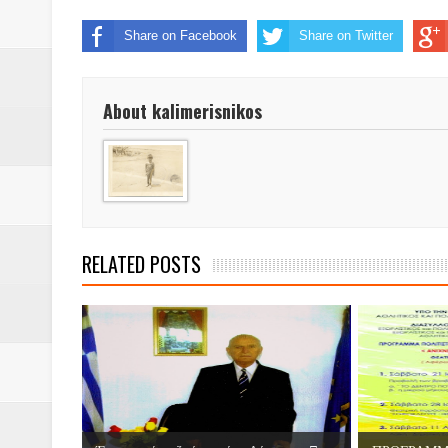
Βάιος Γκανής Δομοκός : Δύο μήν
Share on Facebook
Share on Twitter
Επικύρωση των αποτελεσμάτων 
ΔΙΑΚΟΠΕΣ ΡΕΥΜΑΤΟΣ ΣΤΗΝ Δ
About kalimerisnikos
ΕΙΔΩΛΙΑ Από ΠΡΟΕΡΝΑ Ναός Δ
ΤΟ ΙΕΡΟ ΤΗΣ ΘΕΑΣ ΔΗΜΗΤΡΑ
H MAXH ΣTO ΝΤΟΜΠΡΟΥΖΗ
RELATED POSTS
Νεομοναστηριώτικα ...Λαϊκή Μαν
Βίντεο του Εφηβικού τμήματος 