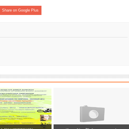
ες μετά τις πλημμύρες και κινδυνεύουμε να ξαναπλημμυρίσουμ
Share on Google Plus
των δημοτικών εκλογών που έλαβαν χώρα την 8η Οκτωβρίου 
ΕΗ
ήμητρας
Σ ΣΤΗΝ ΠΡΟΕΡΝΑ ΣΤΟ ΝΕΟ ΜΟΝΑΣΤΉΡΙ
τεία και έθιμα που χάνονται στον καιρό…
του Επιμορφωτικού στο Λεοντάρι!