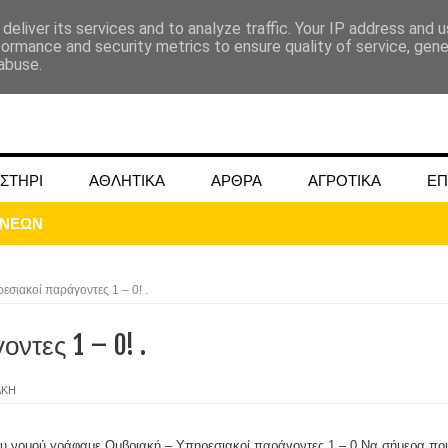
deliver its services and to analyze traffic. Your IP address and 
formance and security metrics to ensure quality of service, gen
abuse.
ΣΤΗΡΙ
ΑΘΛΗΤΙΚΑ
ΑΡΘΡΑ
ΑΓΡΟΤΙΚΑ
ΕΠ
ΟΝΕΩΝ
σιακοί παράγοντες 1 – 0! .
τες 1 – 0! .
ΜΟΚΟΥ ΓΙΑ ΜΑΙΟ ΚΑΙ ΙΟΥΝΙΟ 2024
ΑΚΗ
ωάννου στην Ομβριακή Δομοκού την 1η Δεκέμβρη 1942
ου νομού γράφαμε Ομβριακή – Υπηρεσιακοί παράγοντες 1 – 0 Να σήμερα πο