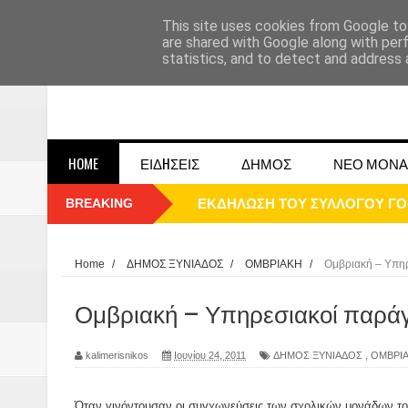
This site uses cookies from Google to 
are shared with Google along with per
statistics, and to detect and address 
HOME
ΕΙΔHΣΕΙΣ
ΔΗΜΟΣ
ΝΕΟ ΜΟΝΑ
BREAKING
ΕΚΔΗΛΩΣΗ ΤΟΥ ΣΥΛΛΟΓΟΥ Γ
ΠΑΡΕ΄ΛΑΣΗ 25ΗΣ 2025
ΚΑΛΗ ΧΡΟΝΙΑ 2025
Home
/
ΔΗΜΟΣ ΞΥΝΙΑΔΟΣ
/
ΟΜΒΡΙΑΚΗ
/
Ομβριακή – Υπηρε
1948 ΜΑΝΤΑΣΙΑ ΔΟΜΟΚΟΥ
Ομβριακή – Υπηρεσιακοί παράγον
ΟΙ ΕΚΔΗΛΩΣΕΙΣ ΤΟΥ ΔΗΜΟΥ ΔΟ
kalimerisnikos
Ιουνίου 24, 2011
ΔΗΜΟΣ ΞΥΝΙΑΔΟΣ
,
ΟΜΒΡΙ
Η εκτέλεση των αδελφών Παπαι
Όταν γινόντουσαν οι συγχωνεύσεις των σχολικών μονάδων τ