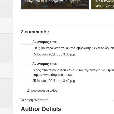
Έφυγε από τη ζωή ο πρώην Δήμαρχος Ξ...
ΠΡΟΓΡΑΜΜ
ΔΡΑΣΕΩΝ ΟΜ
2 comments:
Ανώνυμος είπε...
3.8 χιλιομετρα απο το κεντρο ομβριακης μεχρι το δομο
25 Ιουνίου 2011 στις 3:33 μ.μ.
Ανώνυμος είπε...
μερος απο αυτους που κανανε τον αγωνα για να μηνει 
λαμιας.γνωριζομαστε ομως
25 Ιουνίου 2011 στις 3:42 μ.μ.
Δημοσίευση σχολίου
Νεότερη ανάρτηση
Author Details