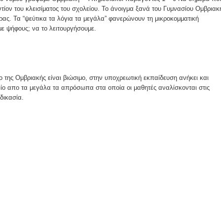
ομοκού.
τίον του κλεισίματος του σχολείου. Το άνοιγμα ξανά του Γυμνασίου Ομβριακ
χώρας. Τα “ψεύτικα τα λόγια τα μεγάλα” φανερώνουν τη μικροκομματική
το κάψιμο των χωριών της Λίμνης Πλαστήρα από Ιταλούς και
ε ψήφους; να το λειτουργήσουμε.
 Ελληνίδες με ρίζες απο τον Δομοκό που κυριαρχούν στο Παγκ
ιο της Ομβριακής είναι βιώσιμο, στην υποχρεωτική εκπαίδευση ανήκει και
ίο απο τα μεγάλα τα απρόσωπα στα οποία οι μαθητές αναλίσκονται στις
δικασία.
ς στο Διαγωνισμό Ιδεών - Hackathon που διοργανώνει η ΑΝ.ΚΑ 
ρωτότυπων ιδεών στους τομείς της περιβαλλοντικής βιωσιμότη
τώσεων της κλιματικής αλλαγής
ροπή του Δήμου Δομοκού
ΡΟΝΙΚΟΥ ΔΙΑΓΩΝΙΣΜΟΥ «ΛΕΙΤΟΥΡΓΙΑ ΒΙΟΚΑ ΧΥΤΑ ΔΟΜΟΚΟ