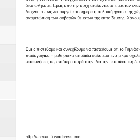
Δύο νέα μηχανήμτα στο Δήμο Δ
δικαιωθήκαμε. Εμείς απο την αρχή αταλάντευτα είμασταν εναν
δείχνει το πως λειτουργεί και σήμερα η πολιτική ηγεσία της 
ΝΟΕΜΒΡΙΟΣ 1943 80 χρόνια από 
αντιμετώπιση των σοβαρών θεμάτων της εκπαίδευσης. Χάνουμ
κατακτητές
Αδελφές Αλεξανδρή: Οι τρίδυμες
Εμεις πιστεύαμε και συνεχίζουμε να πιστεύουμε ότι το Γυμνάσ
παιδαγωγικά – μαθησιακά αποδίδει καλύτερα ένα μικρό σχολε
Πρωτάθλημα με την Αυστρία!
μετακινήσεις περισσότερο παρά στην ίδια την εκπαιδευτική δια
Ξεκινούν οι αιτήσεις συμμετοχή
τη διαμόρφωση - επεξεργασία π
ανθεκτικότητας έναντι των επιπ
Συνεδριάζει η οικονομική επιτ
ΠΡΟΚΗΡΥΞΗ ΑΝΟΙΚΤΟΥ ΗΛΕΚΤ
http://anexartiti.wordpress.com