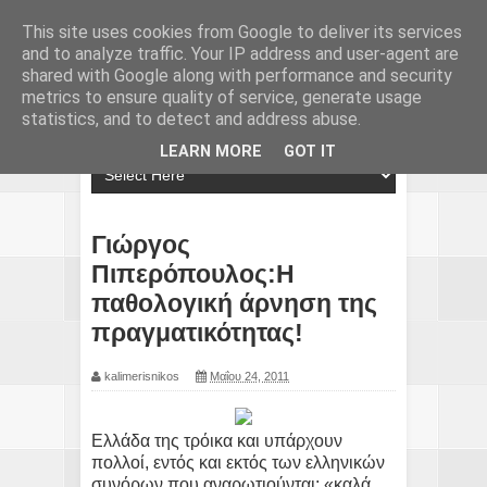
This site uses cookies from Google to deliver its services
and to analyze traffic. Your IP address and user-agent are
shared with Google along with performance and security
metrics to ensure quality of service, generate usage
statistics, and to detect and address abuse.
LEARN MORE
GOT IT
Γιώργος
Πιπερόπουλος:Η
παθολογική άρνηση της
πραγματικότητας!
kalimerisnikos
Μαΐου 24, 2011
Ελλάδα της τρόικα και υπάρχουν
πολλοί, εντός και εκτός των ελληνικών
συνόρων που αναρωτιούνται: «καλά