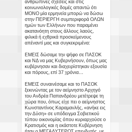
ανθρώπινες σχέσεις και στις
κοινωνιολογικές δομές απαντώ ότι
ΜΟΝΟ μία ερμηνεία μπορώ να δώσω
στην ΠΕΡΙΕΡΓΗ συμπεριφορά ΟΛΩΝ
ημών των Ελλήνων που παραμένει
ακατανόητη στους άλλους λαούς,
φιλικά ή εχθρικά προσκείμενους
απέναντί μας και συγκεκριμένα:
ΕΜΕΙΣ δώσαμε την ψήφο σε ΠΑΣΟΚ
και ΝΔ να μας Κυβερνήσουν, όπως μας
κυβέρνησαν και διαχειρίστηκαν εξουσία
και πόρους, επί 37 χρόνια…
ΕΜΕΙΣ συναινέσαμε και το ΠΑΣΟΚ
ξεκινώντας με τον αείμνηστο Αρχηγό
του Ανδρέα Παπανδρέου μετέτρεψε τη
χώρα που, όπως είχε πει ο αείμνηστος
Κωνσταντίνος Καραμανλής, «ανήκε εις
την Δύση» σε υπόδειγμα Σοβιετικού
τύπου οικονομίας όπου κυριαρχούσε ο
Κρατισμός και η εκάστοτε Κυβέρνηση
ήταν ο ΜΕΓΑΛΥΤΕΡΟΣ επενδυτής, με