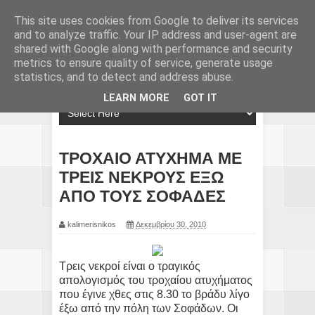
This site uses cookies from Google to deliver its services
and to analyze traffic. Your IP address and user-agent are
shared with Google along with performance and security
metrics to ensure quality of service, generate usage
statistics, and to detect and address abuse.
LEARN MORE
GOT IT
ΤΡΟΧΑΙΟ ΑΤΥΧΗΜΑ ΜΕ
ΤΡΕΙΣ ΝΕΚΡΟΥΣ ΕΞΩ
ΑΠΟ ΤΟΥΣ ΣΟΦΑΔΕΣ
kalimerisnikos
Δεκεμβρίου 30, 2010
Τρεις νεκροί είναι ο τραγικός
απολογισμός του τροχαίου ατυχήματος
που έγινε χθες στις 8.30 το βράδυ λίγο
έξω από την πόλη των Σοφάδων. Οι