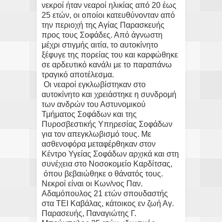
νεκροί ήταν νεαροί ηλικίας από 20 έως
25 ετών, οι οποίοι κατευθύνονταν από
την περιοχή της Αγίας Παρασκευής
προς τους Σοφάδες. Από άγνωστη
μέχρι στιγμής αιτία, το αυτοκίνητο
ξέφυγε της πορείας του και καρφώθηκε
σε αρδευτικό κανάλι με το παραπάνω
τραγικό αποτέλεσμα.
Οι νεαροί εγκλωβίστηκαν στο
αυτοκίνητο και χρειάστηκε η συνδρομή
των ανδρών του Αστυνομικού
Τμήματος Σοφάδων και της
Πυροσβεστικής Υπηρεσίας Σοφάδων
για τον απεγκλωβισμό τους. Με
ασθενοφόρα μεταφέρθηκαν στον
Κέντρο Υγείας Σοφάδων αρχικά και στη
συνέχεια στο Νοσοκομείο Καρδίτσας,
όπου βεβαιώθηκε ο θάνατός τους.
Νεκροί είναι οι Κων/νος Παν.
Αδαμόπουλος 21 ετών σπουδαστής
στα ΤΕΙ Καβάλας, κάτοικος εν ζωή Αγ.
Παρασευής, Παναγιώτης Γ.