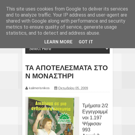
This site uses cookies from Google to deliver its services
and to analyze traffic. Your IP address and user-agent are
shared with Google along with performance and security
metrics to ensure quality of service, generate usage
statistics, and to detect and address abuse.
LEARN MORE
GOT IT
ΤΑ ΑΠΟΤΕΛΕΣΜΑΤΑ ΣΤΟ
Ν ΜΟΝΑΣΤΗΡΙ
kalimerisnikos
Οκτωβρίου 05, 2009
Τμήματα 2/2
Εγγεγραμμέ
νοι 1.197
Ψήφισαν
993